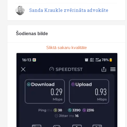
Sanda Kraukle zvērināta advokāte
Šodienas bilde
Sliktā sakaru kvalitāte