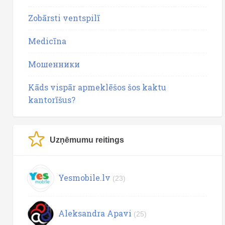
Zobārsti ventspilī
Medicīna
Мошенники
Kāds vispār apmeklēšos šos kaktu
kantorīšus?
Uzņēmumu reitings
Yesmobile.lv
(23)
Aleksandra Apavi
(25)