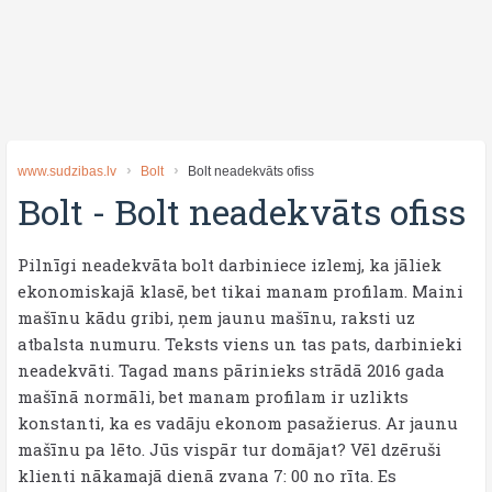
www.sudzibas.lv
Bolt
Bolt neadekvāts ofiss
Bolt
-
Bolt neadekvāts ofiss
Pilnīgi neadekvāta bolt darbiniece izlemj, ka jāliek
ekonomiskajā klasē, bet tikai manam profilam. Maini
mašīnu kādu gribi, ņem jaunu mašīnu, raksti uz
atbalsta numuru. Teksts viens un tas pats, darbinieki
neadekvāti. Tagad mans pārinieks strādā 2016 gada
mašīnā normāli, bet manam profilam ir uzlikts
konstanti, ka es vadāju ekonom pasažierus. Ar jaunu
mašīnu pa lēto. Jūs vispār tur domājat? Vēl dzēruši
klienti nākamajā dienā zvana 7: 00 no rīta. Es