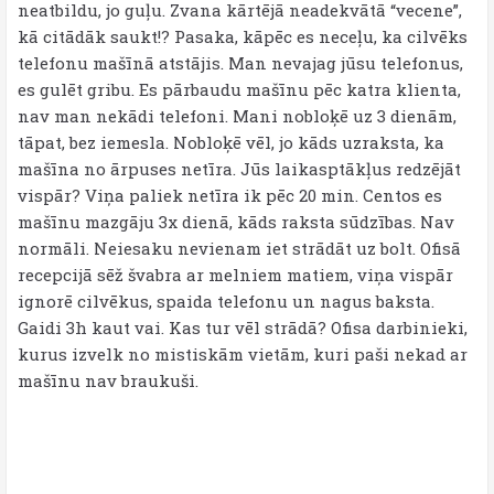
neatbildu, jo guļu. Zvana kārtējā neadekvātā “vecene”,
kā citādāk saukt!? Pasaka, kāpēc es neceļu, ka cilvēks
telefonu mašīnā atstājis. Man nevajag jūsu telefonus,
es gulēt gribu. Es pārbaudu mašīnu pēc katra klienta,
nav man nekādi telefoni. Mani nobloķē uz 3 dienām,
tāpat, bez iemesla. Nobloķē vēl, jo kāds uzraksta, ka
mašīna no ārpuses netīra. Jūs laikasptākļus redzējāt
vispār? Viņa paliek netīra ik pēc 20 min. Centos es
mašīnu mazgāju 3x dienā, kāds raksta sūdzības. Nav
normāli. Neiesaku nevienam iet strādāt uz bolt. Ofisā
recepcijā sēž švabra ar melniem matiem, viņa vispār
ignorē cilvēkus, spaida telefonu un nagus baksta.
Gaidi 3h kaut vai. Kas tur vēl strādā? Ofisa darbinieki,
kurus izvelk no mistiskām vietām, kuri paši nekad ar
mašīnu nav braukuši.