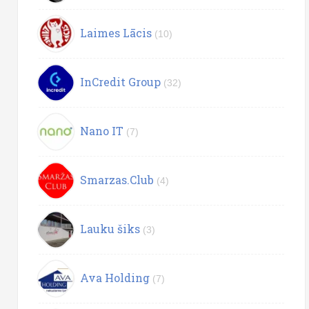
Laimes Lācis
(10)
InCredit Group
(32)
Nano IT
(7)
Smarzas.Club
(4)
Lauku šiks
(3)
Ava Holding
(7)