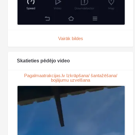
Vairāk bildes
Skatieties pēdējo video
Pagalmaatrakcijas.lv Izkrāpšana/ šantažēšana/
bojājumu uzvelšana