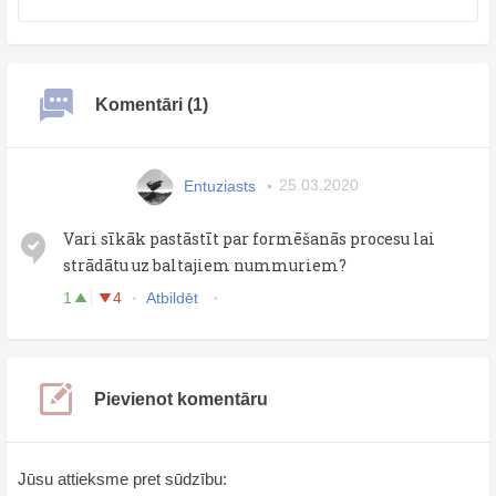
Komentāri (1)
Entuziasts
25.03.2020
Vari sīkāk pastāstīt par formēšanās procesu lai
strādātu uz baltajiem nummuriem?
1
4
Atbildēt
Pievienot komentāru
Jūsu attieksme pret sūdzību: