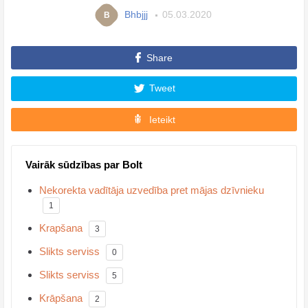
Bhbjjj
05.03.2020
B
Share
Tweet
Ieteikt
Vairāk sūdzības par Bolt
Nekorekta vadītāja uzvedība pret mājas dzīvnieku
1
Krapšana
3
Slikts serviss
0
Slikts serviss
5
Krāpšana
2