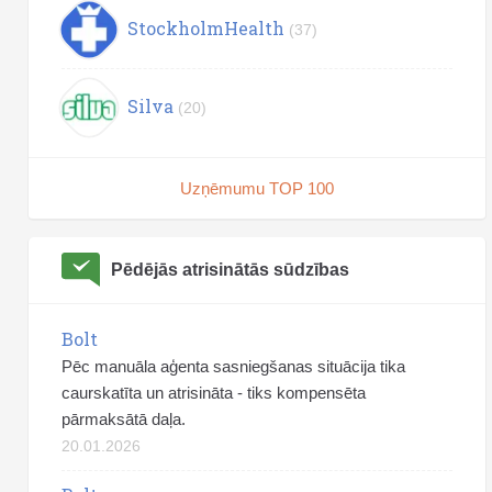
StockholmHealth
(37)
Silva
(20)
Uzņēmumu TOP 100
Pēdējās atrisinātās sūdzības
Bolt
Pēc manuāla aģenta sasniegšanas situācija tika
caurskatīta un atrisināta - tiks kompensēta
pārmaksātā daļa.
20.01.2026