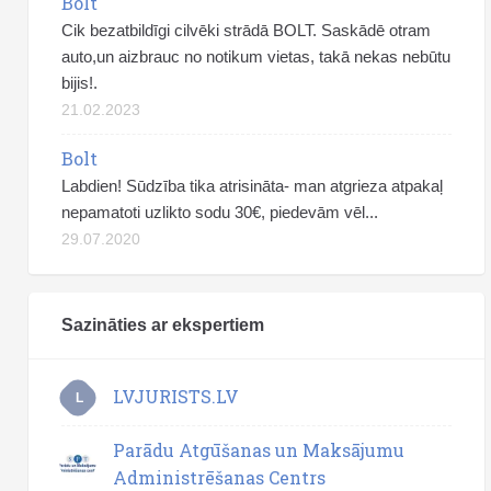
Bolt
Cik bezatbildīgi cilvēki strādā BOLT. Saskādē otram
auto,un aizbrauc no notikum vietas, takā nekas nebūtu
bijis!.
21.02.2023
Bolt
Labdien! Sūdzība tika atrisināta- man atgrieza atpakaļ
nepamatoti uzlikto sodu 30€, piedevām vēl...
29.07.2020
Sazināties ar ekspertiem
LVJURISTS.LV
L
Parādu Atgūšanas un Maksājumu
Administrēšanas Centrs