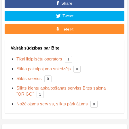
Share
Tweet
Ieteikt
Vairāk sūdzības par Bite
Tikai lielpilsētu operators
1
Slikta pakalpojuma sniedzējs
0
Slikts serviss
0
Slikts klentu apkalpošanas serviss Bites salonā
"ORIGO"
1
Nožēlojams serviss, slikts pārklājums
0