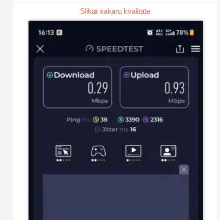
Sliktā sakaru kvalitāte