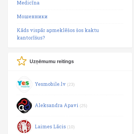
Medicīna
Мошенники
Kāds vispār apmeklēšos šos kaktu
kantorīšus?
Uzņēmumu reitings
Yesmobile.lv
(23)
Aleksandra Apavi
(25)
Laimes Lācis
(10)