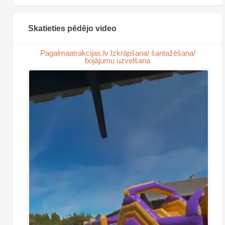
Skatieties pēdējo video
Pagalmaatrakcijas.lv Izkrāpšana/ šantažēšana/
bojājumu uzvelšana