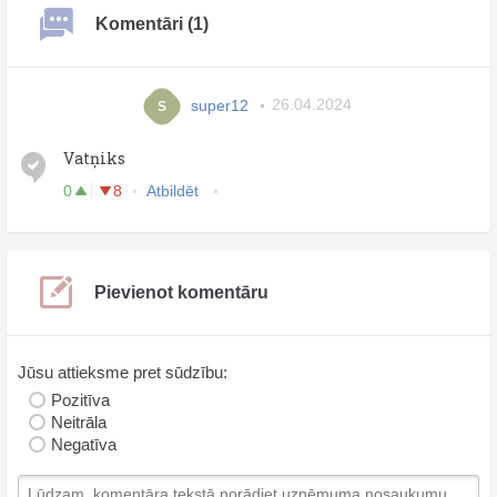
Komentāri (1)
super12
26.04.2024
S
Vatņiks
0
8
Atbildēt
Pievienot komentāru
Jūsu attieksme pret sūdzību:
Pozitīva
Neitrāla
Negatīva