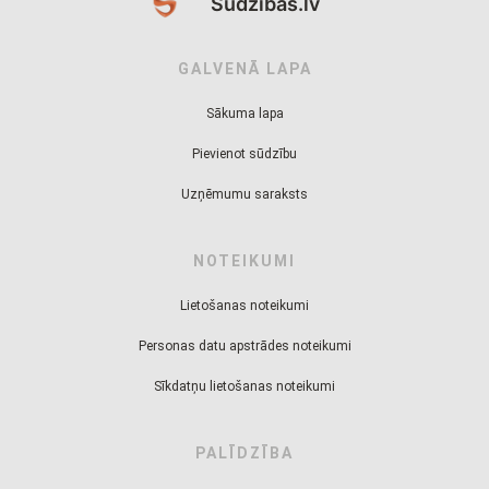
Sudzibas.lv
GALVENĀ LAPA
Sākuma lapa
Pievienot sūdzību
Uzņēmumu saraksts
NOTEIKUMI
Lietošanas noteikumi
Personas datu apstrādes noteikumi
Sīkdatņu lietošanas noteikumi
PALĪDZĪBA