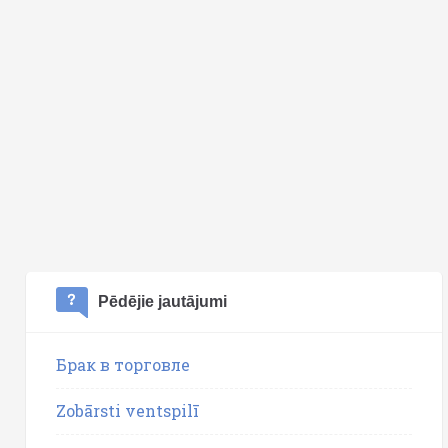
Pēdējie jautājumi
Брак в торговле
Zobārsti ventspilī