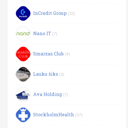
InCredit Group
(32)
Nano IT
(7)
Smarzas.Club
(4)
Lauku šiks
(3)
Ava Holding
(7)
StockholmHealth
(37)