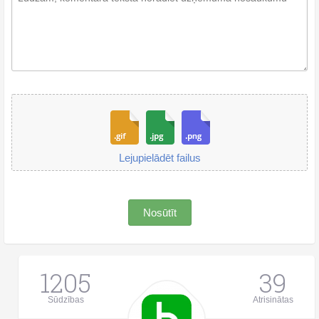
Lejupielādēt failus
Nosūtīt
1205
39
Sūdzības
Atrisinātas