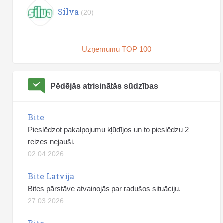
Silva
(20)
Uzņēmumu TOP 100
Pēdējās atrisinātās sūdzības
Bite
Pieslēdzot pakalpojumu kļūdījos un to pieslēdzu 2
reizes nejauši.
02.04.2026
Bite Latvija
Bites pārstāve atvainojās par radušos situāciju.
27.03.2026
Bite