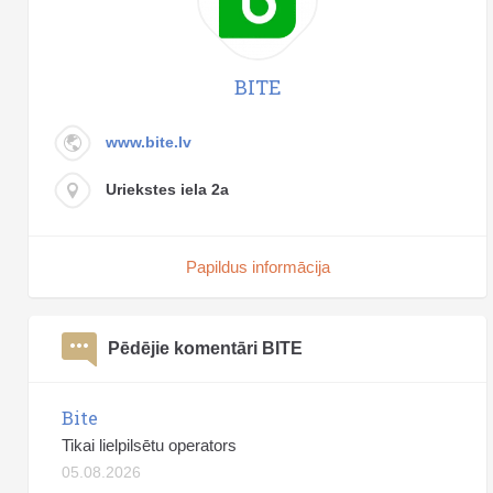
BITE
www.bite.lv
Uriekstes iela 2a
Papildus informācija
Pēdējie komentāri BITE
Bite
Tikai lielpilsētu operators
05.08.2026