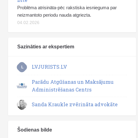
Problēma atrisināta-pēc rakstiska iesnieguma par
neizmantoto periodu nauda atgriezta.
04.02.2026
Sazināties ar ekspertiem
LVJURISTS.LV
L
Parādu Atgūšanas un Maksājumu
Administrēšanas Centrs
Sanda Kraukle zvērināta advokāte
Šodienas bilde