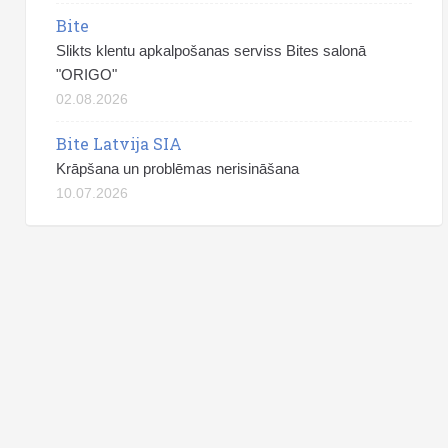
Bite
Slikts klentu apkalpošanas serviss Bites salonā
"ORIGO"
02.08.2026
Bite Latvija SIA
Krāpšana un problēmas nerisināšana
10.07.2026