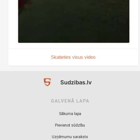
Skatieties visus video
Sudzibas.lv
GALVENĀ LAPA
Sākuma lapa
Pievienot sūdzību
Uzņēmumu saraksts