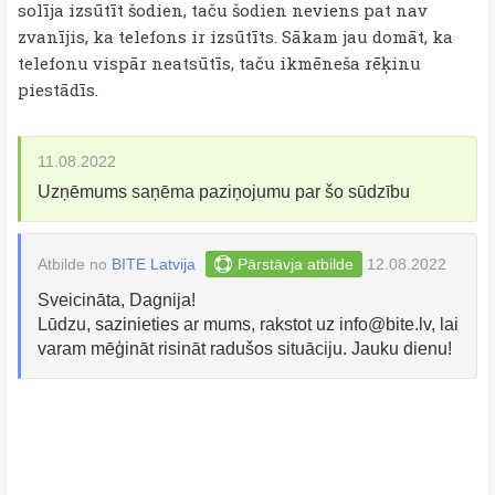
solīja izsūtīt šodien, taču šodien neviens pat nav
zvanījis, ka telefons ir izsūtīts. Sākam jau domāt, ka
telefonu vispār neatsūtīs, taču ikmēneša rēķinu
piestādīs.
11.08.2022
Uzņēmums saņēma paziņojumu par šo sūdzību
Atbilde no
BITE Latvija
Pārstāvja atbilde
12.08.2022
Sveicināta, Dagnija!
Lūdzu, sazinieties ar mums, rakstot uz
info@bite.lv
, lai
varam mēģināt risināt radušos situāciju. Jauku dienu!