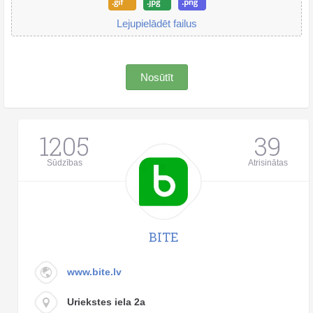
Lejupielādēt failus
Nosūtīt
1205
39
Sūdzības
Atrisinātas
BITE
www.bite.lv
Uriekstes iela 2a