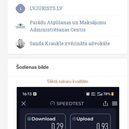
LVJURISTS.LV
L
Parādu Atgūšanas un Maksājumu
Administrēšanas Centrs
Sanda Kraukle zvērināta advokāte
Šodienas bilde
Sliktā sakaru kvalitāte