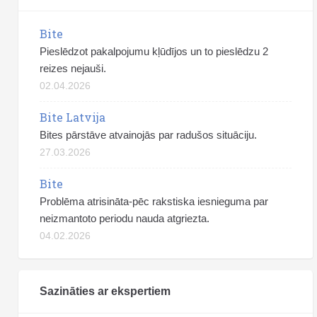
Bite
Pieslēdzot pakalpojumu kļūdījos un to pieslēdzu 2
reizes nejauši.
02.04.2026
Bite Latvija
Bites pārstāve atvainojās par radušos situāciju.
27.03.2026
Bite
Problēma atrisināta-pēc rakstiska iesnieguma par
neizmantoto periodu nauda atgriezta.
04.02.2026
Sazināties ar ekspertiem