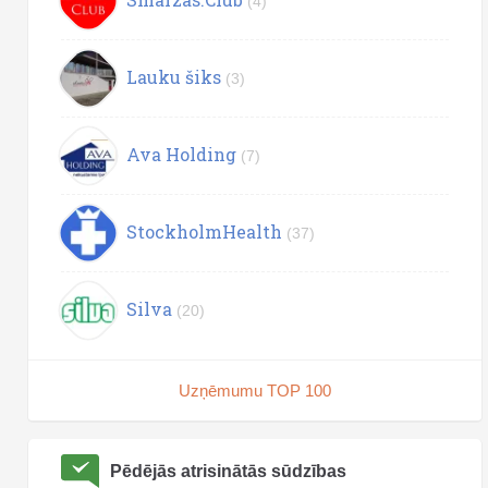
(4)
Lauku šiks
(3)
Ava Holding
(7)
StockholmHealth
(37)
Silva
(20)
Uzņēmumu TOP 100
Pēdējās atrisinātās sūdzības