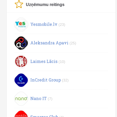
Uzņēmumu reitings
Yesmobile.lv
(23)
Aleksandra Apavi
(25)
Laimes Lācis
(10)
InCredit Group
(32)
Nano IT
(7)
Smarzas.Club