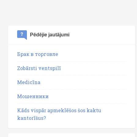
Pēdējie jautājumi
Брак в торговле
Zobārsti ventspilī
Medicīna
Мошенники
Kāds vispār apmeklēšos šos kaktu
kantorīšus?