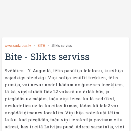
www.sudzibas.lv
BITE
Slikts serviss
Bite
-
Slikts serviss
Svētdien - 7. Augustā, tētis pasūtīja telefonu, kurš bija
vajadzīgs steidzīgi. Viņi solīja izsūtīt trešdien, tētis
prasīja, vai nevar nodot kādam no ģimenes locekļiem,
tā kā, viņš strādā līdz 22 vakarā un ērtāk būs, ja
piegādās uz mājām, taču viņi teica, ka tā nedrīkst,
neskatoties uz to, ka citas firmas, tādas kā tele2 var
nogādāt ģimenes loceklim. Viņi bija noteikuši tētim
laiku, kad piegādās, taču viņi ierakstīja pavisam citu
adresi, kas ir citā Latvijas pusē. Adresi samainīja, viņi