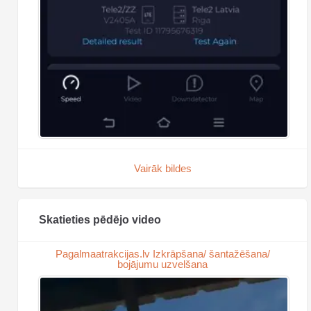
Vairāk bildes
Skatieties pēdējo video
Pagalmaatrakcijas.lv Izkrāpšana/ šantažēšana/
bojājumu uzvelšana