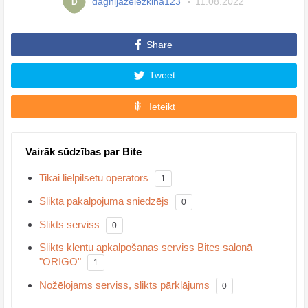
dagnijazelezkina123
11.08.2022
D
Share
Tweet
Ieteikt
Vairāk sūdzības par Bite
Tikai lielpilsētu operators
1
Slikta pakalpojuma sniedzējs
0
Slikts serviss
0
Slikts klentu apkalpošanas serviss Bites salonā
"ORIGO"
1
Nožēlojams serviss, slikts pārklājums
0