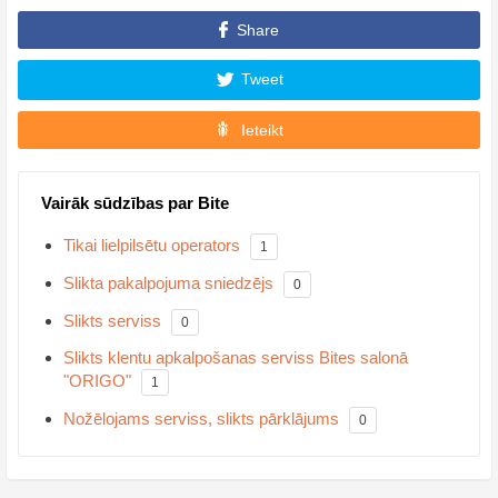
Share
Tweet
Ieteikt
Vairāk sūdzības par Bite
Tikai lielpilsētu operators
1
Slikta pakalpojuma sniedzējs
0
Slikts serviss
0
Slikts klentu apkalpošanas serviss Bites salonā
"ORIGO"
1
Nožēlojams serviss, slikts pārklājums
0