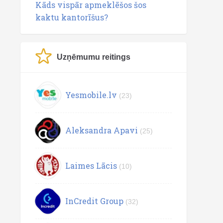
Kāds vispār apmeklēšos šos
kaktu kantorīšus?
Uzņēmumu reitings
Yesmobile.lv
(23)
Aleksandra Apavi
(25)
Laimes Lācis
(10)
InCredit Group
(32)