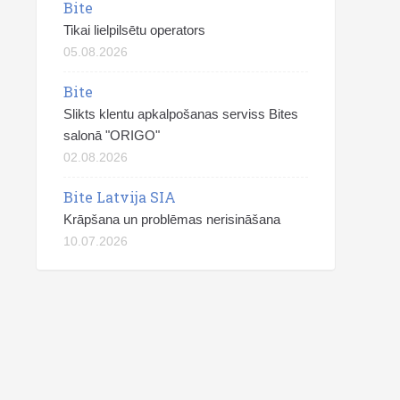
Bite
Tikai lielpilsētu operators
05.08.2026
Bite
Slikts klentu apkalpošanas serviss Bites
salonā "ORIGO"
02.08.2026
Bite Latvija SIA
Krāpšana un problēmas nerisināšana
10.07.2026