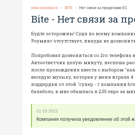
www.sudzibas.lv
BITE
Нет связи за пределами ЕС
Bite
-
Нет связи за п
Будте осторожны! Судя по всему компания 
Роуминг отсутствует, никуда не дозвонитьс
Попробовал дозвониться со 2го телефона 
Автоответчик целую минуту, неспеша расска
после прохождения квеста с выбором "ка
веседую музыку, которая у меня играла 4 
поддердки от этой "супер - г компании bi
балаболо, в мне обашлась в 2,55 евро за мин
01.09.2022
Компания получила уведомление об этой 