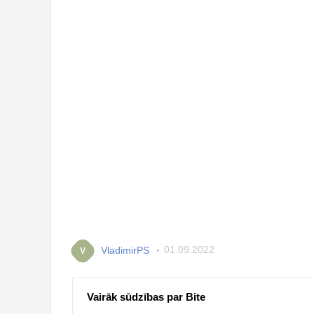
VladimirPS
01.09.2022
V
Vairāk sūdzības par Bite