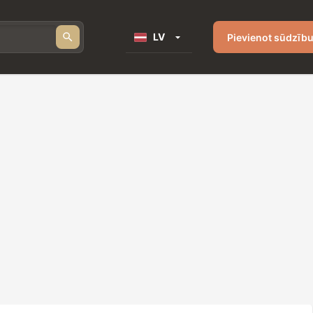
LV
Pievienot sūdzīb