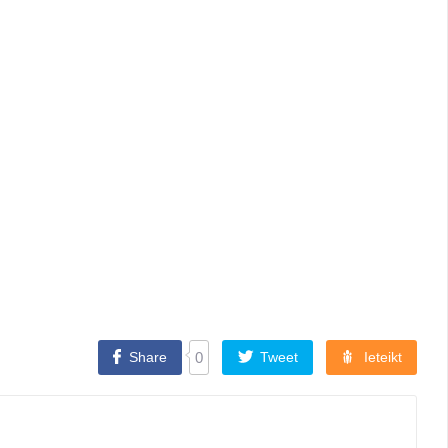
Share
0
Tweet
Ieteikt