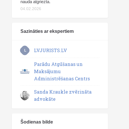
nauda atgriezta.
04.02.2026
Sazināties ar ekspertiem
LVJURISTS.LV
L
Parādu Atgūšanas un
Maksājumu
Administrēšanas Centrs
Sanda Kraukle zvērināta
advokāte
Šodienas bilde