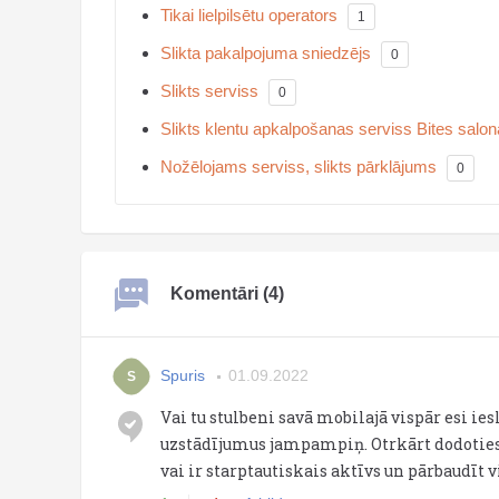
Tikai lielpilsētu operators
1
Slikta pakalpojuma sniedzējs
0
Slikts serviss
0
Slikts klentu apkalpošanas serviss Bites sal
Nožēlojams serviss, slikts pārklājums
0
Komentāri (4)
Spuris
01.09.2022
S
Vai tu stulbeni savā mobilajā vispār esi ie
uzstādījumus jampampiņ. Otrkārt dodoties 
vai ir starptautiskais aktīvs un pārbaudīt 