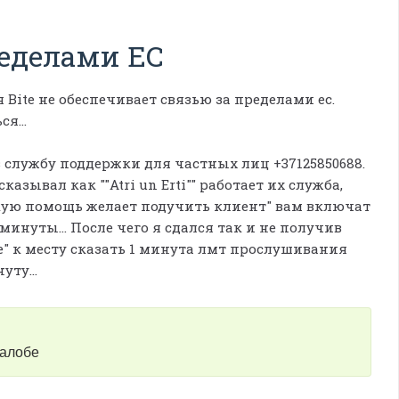
ределами ЕС
Bite не обеспечивает связью за пределами ес.
я...
в службу поддержки для частных лиц +37125850688.
зывал как ""Atri un Erti"" работает их служба,
кую помощь желает подучить клиент" вам включат
минуты... После чего я сдался так и не получив
te" к месту сказать 1 минута лмт прослушивания
уту...
жалобе