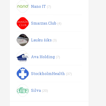
Nano IT
(7)
Smarzas.Club
(4)
Lauku šiks
(3)
Ava Holding
(7)
StockholmHealth
(37)
Silva
(20)