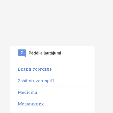
Pēdējie jautājumi
Брак в торговле
Zobārsti ventspilī
Medicīna
Мошенники