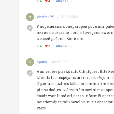
1
4
Atbildēt
VladimirPS
01.09.2022
V
У нормальных операторов роуминг работа
нигде не сказано ... это в 1 очередь их
к своей работе... Вот и все.
2
3
Atbildēt
Spuris
06.09.2022
S
A un vēl tev priekš info.Cik ilgi esi Bite k
klients tad iespējams arī ir ierobežojumi
līgumu esi uzlicis kādu no summu limitiem!
pirms dodies uz ārzemēm sazinies ar operat
daudz zvanīt tad arī par to informēt opera
neiedomājies,taču novel vainu uz operatoru
vairs.