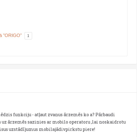
onā "ORIGO"
1
slēdzis funkciju - atļaut zvanus ārzemēs ko a? Pārbaudi
uz ārzemēs sazinies ar mobilo operatoru ,lai noskaidrotu
visus uzstādījumus mobilajādivpirkstu piere!