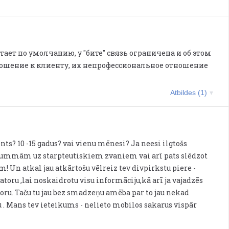
ет по умолчанию, у "бите" связь ограничена и об этом
 отношение к клиенту, их непрофессиональное отношение
Atbildes (1)
ients? 10 -15 gadus? vai vienu mēnesi? Ja neesi ilgtošs
 summām uz starpteutiskiem zvaniem vai arī pats slēdzot
 Un atkal jau atkārtošu vēlreiz tev divpirkstu piere -
oru ,lai noskaidrotu visu informāciju,kā arī ja vajadzēs
toru. Taču tu jau bez smadzeņu amēba par to jau nekad
 . Mans tev ieteikums - nelieto mobilos sakarus vispār