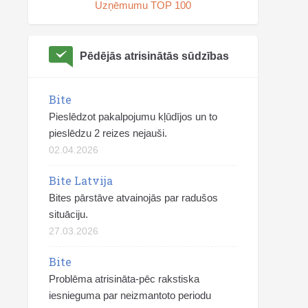
Uzņēmumu TOP 100
Pēdējās atrisinātās sūdzības
Bite
Pieslēdzot pakalpojumu kļūdījos un to
pieslēdzu 2 reizes nejauši.
02.04.2026
Bite Latvija
Bites pārstāve atvainojās par radušos
situāciju.
27.03.2026
Bite
Problēma atrisināta-pēc rakstiska
iesnieguma par neizmantoto periodu