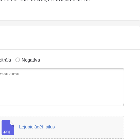
itrāla
Negatīva
Lejupielādēt failus