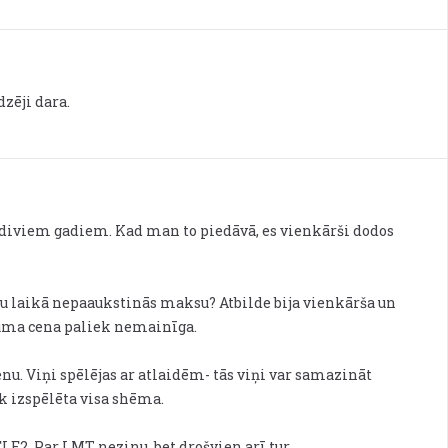
zēji dara.
 diviem gadiem. Kad man to piedāvā, es vienkārši dodos
gadu laikā nepaaukstinās maksu? Atbilde bija vienkārša un
īguma cena paliek nemainīga.
u. Viņi spēlējas ar atlaidēm- tās viņi var samazināt
iek izspēlēta visa shēma.
ELE2. Par LMT nezinu, bet drošvien arī tur.