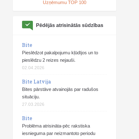
Uzņēmumu TOP 100
Pēdējās atrisinātās sūdzības
Bite
Pieslēdzot pakalpojumu kļūdījos un to
pieslēdzu 2 reizes nejauši.
02.04.2026
Bite Latvija
Bites pārstāve atvainojās par radušos
situāciju.
27.03.2026
Bite
Problēma atrisināta-pēc rakstiska
iesnieguma par neizmantoto periodu