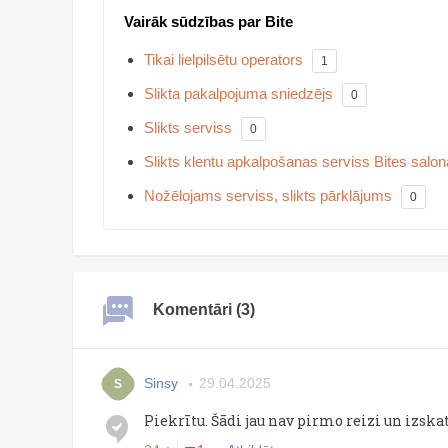
Vairāk sūdzības par Bite
Tikai lielpilsētu operators
1
Slikta pakalpojuma sniedzējs
0
Slikts serviss
0
Slikts klentu apkalpošanas serviss Bites sal
Nožēlojams serviss, slikts pārklājums
0
Komentāri (3)
Sinsy
29.04.2025
S
Piekrītu. Šādi jau nav pirmo reizi un izsk