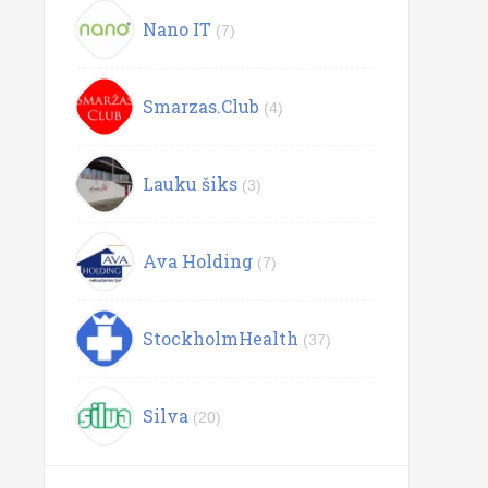
Nano IT
(7)
Smarzas.Club
(4)
Lauku šiks
(3)
Ava Holding
(7)
StockholmHealth
(37)
Silva
(20)