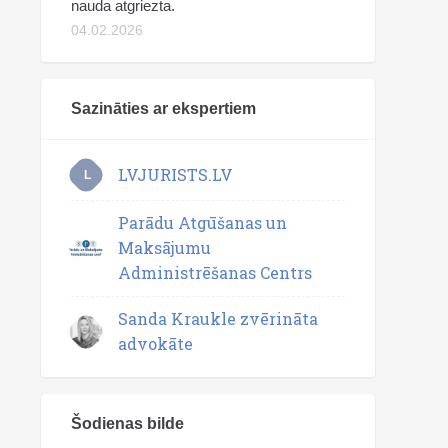
nauda atgriezta.
04.02.2026
Sazināties ar ekspertiem
LVJURISTS.LV
L
Parādu Atgūšanas un
Maksājumu
Administrēšanas Centrs
Sanda Kraukle zvērināta
advokāte
Šodienas bilde