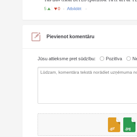
5
0
Atbildēt
Pievienot komentāru
Jūsu attieksme pret sūdzību:
Pozitīva
Ne