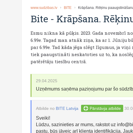
www.sudzibas.lv
BITE
Krāpšana. Rēķinu paaugstināšan
Bite
-
Krāpšana. Rēķin
Esmu nikna kā pūķis. 2023. Gada novembrī no
6.99e. Tagad man atnāk ziņa, ka ar 1. Jūniju 
par 6.99e. Tad kāda jēga slēgt līgumus, ja viņ
tiek paaugstināti neskatoties uz to, ka noslē
patērētāju tiesību centrā.
29.04.2025
Uzņēmums saņēma paziņojumu par šo sūdzī
Atbilde no
BITE Latvija
Pārstāvja atbilde
30.0
Sveiki!
Lūdzu, sazinieties ar mums, rakstot uz
info@bi
pastu, būs jāveic arī klienta identifikācija. Jau