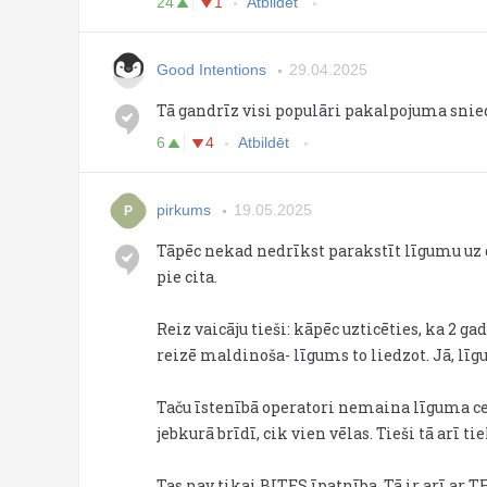
24
1
Atbildēt
Good Intentions
29.04.2025
Tā gandrīz visi populāri pakalpojuma snied
6
4
Atbildēt
pirkums
19.05.2025
P
Tāpēc nekad nedrīkst parakstīt līgumu uz
pie cita.
Reiz vaicāju tieši: kāpēc uzticēties, ka 2 
reizē maldinoša- līgums to liedzot. Jā, l
Taču īstenībā operatori nemaina līguma cen
jebkurā brīdī, cik vien vēlas. Tieši tā arī t
Tas nav tikai BITES īpatnība. Tā ir arī ar T