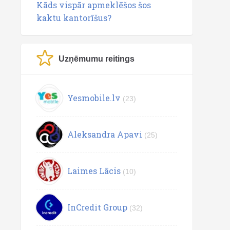
Kāds vispār apmeklēšos šos
kaktu kantorīšus?
Uzņēmumu reitings
Yesmobile.lv
(23)
Aleksandra Apavi
(25)
Laimes Lācis
(10)
InCredit Group
(32)