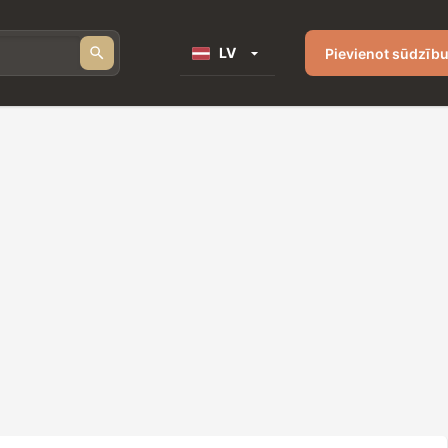
LV
Pievienot sūdzīb