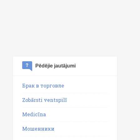
Pēdējie jautājumi
Брак в торговле
Zobārsti ventspilī
Medicīna
Мошенники