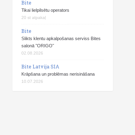
Bite
Tikai lielpilsētu operators
20 st atpakaļ
Bite
Slikts klentu apkalpošanas serviss Bites
salonā "ORIGO"
02.08.2026
Bite Latvija SIA
Krāpšana un problēmas nerisināšana
10.07.2026