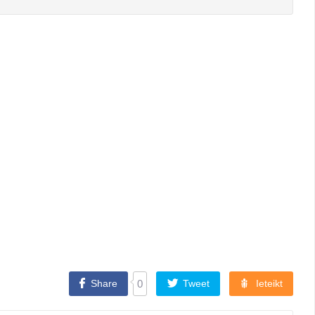
Share
0
Tweet
Ieteikt