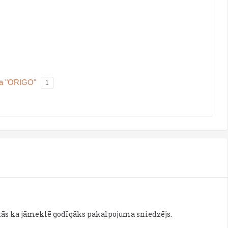
onā "ORIGO"
1
atās ka jāmeklē godīgāks pakalpojuma sniedzējs.