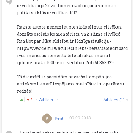
uzvedībā bija 2? vai tomēr uz otro gadu vienmēr
paliki sliktās uzvedības dēļ?
Raksta autore neņemiet pie sirds slimus cilvēkus,
domāts esošais komentārists, vnk slims cilvēks!
Runājot par Jūsu sūdzību, ir līdzīga situācija -
http://www.delfi.lv/aculiecinieks/news/sabiedriba/d
ivus-menesus-remonta-bite-atsakas-mainit-
iphone-braki-1000-eiro-vertiba.d?id=50368929
Tā diemžēl ir pagaidām ar esošo kompānijas
attieksmi, es arī iespējams mainīšu citu operātoru,
redzēs!
1
2
Atbildēt
Atbildes (1)
Kent
09.09.2018
K
...Taču tagad sākšu padomāt vai neizvēlēties citu