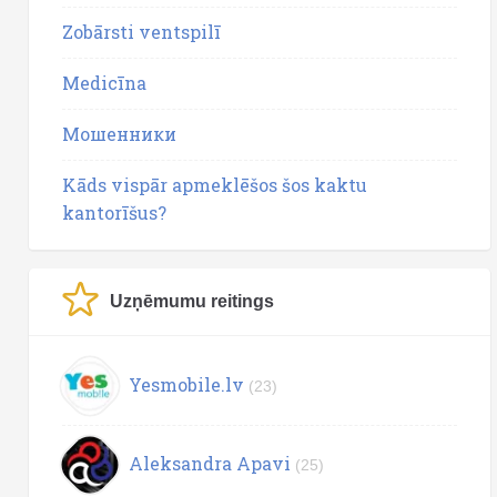
Zobārsti ventspilī
Medicīna
Мошенники
Kāds vispār apmeklēšos šos kaktu
kantorīšus?
Uzņēmumu reitings
Yesmobile.lv
(23)
Aleksandra Apavi
(25)