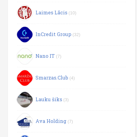
Laimes Lācis
(10)
InCredit Group
(32)
Nano IT
(7)
Smarzas.Club
(4)
Lauku šiks
(3)
Ava Holding
(7)