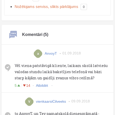
Nožēlojams serviss, slikts pārklājums
0
Komentāri (5)
АnvoyT
01.09.2018
а
Vēl viena patstāvìgā kliente, laikam skolā latviešu
valodas stundu laikă bakstījies telefonā vai bâzi
starp kājām un gaidīji zvanus vibro režīmā?
5
14
Atbildēt
vienkaarsiCilveeks
09.09.2018
V
to АnvoyT, un Tev pamatskolā dienesgrāmatā -