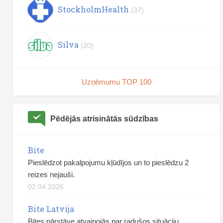
StockholmHealth
(37)
Silva
(20)
Uzņēmumu TOP 100
Pēdējās atrisinātās sūdzības
Bite
Pieslēdzot pakalpojumu kļūdījos un to pieslēdzu 2
reizes nejauši.
02.04.2026
Bite Latvija
Bites pārstāve atvainojās par radušos situāciju.