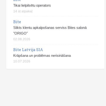
Tikai lielpilsētu operators
14 st atpakaļ
Bite
Slikts klentu apkalpošanas serviss Bites salonā
"ORIGO"
02.08.2026
Bite Latvija SIA
Krāpšana un problēmas nerisināšana
10.07.2026