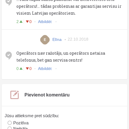
operātoru!... tādas problemas ar garantijas servisu ir
visiem Latvijas operātoriem.
2
0
Atbildēt
Elīna
22.10.2018
E
Operātors nav ražotājs, un operātors netaisa
telefonus, bet gan servisa centrs!
0
0
Atbildēt
Pievienot komentāru
Jūsu attieksme pret sūdzību:
Pozitīva
Neitrāla