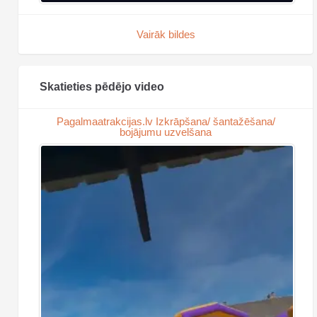
Vairāk bildes
Skatieties pēdējo video
Pagalmaatrakcijas.lv Izkrāpšana/ šantažēšana/
bojājumu uzvelšana