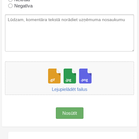
Negatīva
Lejupielādēt failus
Nosūtīt