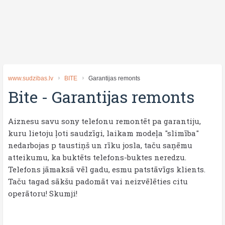
www.sudzibas.lv
BITE
Garantijas remonts
Bite
-
Garantijas remonts
Aiznesu savu sony telefonu remontēt pa garantiju,
kuru lietoju ļoti saudzīgi, laikam modeļa "slimība"
nedarbojas p taustiņš un rīku josla, taču saņēmu
atteikumu, ka buktēts telefons-buktes neredzu.
Telefons jāmaksā vēl gadu, esmu patstāvīgs klients.
Taču tagad sākšu padomāt vai neizvēlēties citu
operātoru! Skumji!