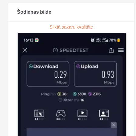
Šodienas bilde
Sliktā sakaru kvalitāte