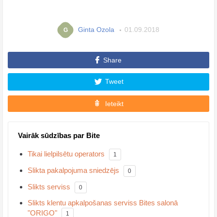
Ginta Ozola
01.09.2018
G
Share
Tweet
Ieteikt
Vairāk sūdzības par Bite
Tikai lielpilsētu operators
1
Slikta pakalpojuma sniedzējs
0
Slikts serviss
0
Slikts klentu apkalpošanas serviss Bites salonā
"ORIGO"
1