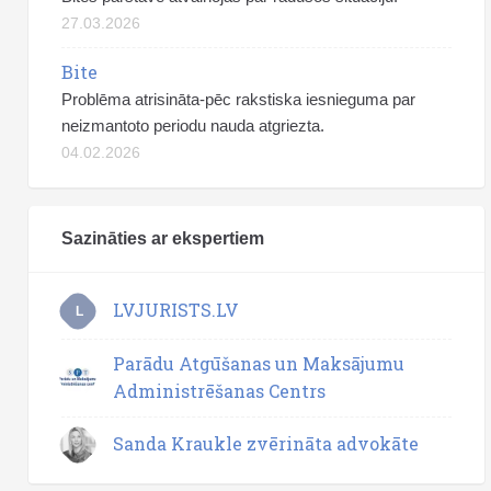
27.03.2026
Bite
Problēma atrisināta-pēc rakstiska iesnieguma par
neizmantoto periodu nauda atgriezta.
04.02.2026
Sazināties ar ekspertiem
LVJURISTS.LV
L
Parādu Atgūšanas un Maksājumu
Administrēšanas Centrs
Sanda Kraukle zvērināta advokāte