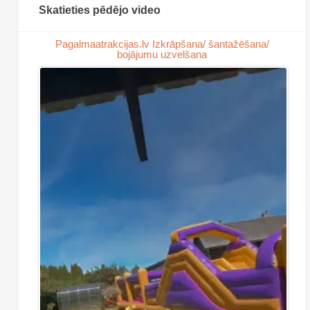
Skatieties pēdējo video
Pagalmaatrakcijas.lv Izkrāpšana/ šantažēšana/
bojājumu uzvelšana