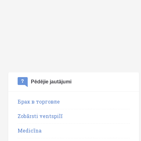
Pēdējie jautājumi
Брак в торговле
Zobārsti ventspilī
Medicīna