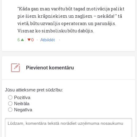
"Kāda gan man varētu būt tagad motivācija palikt
pie šiem krāpniekiem un zagļiem – nekāda! " tā
vietā, būtu uzvanījis operatoram un parunājis.
Vismaz ko simbolisku būtu dabūjis.
6
0
Atbildēt
Pievienot komentāru
Jūsu attieksme pret sūdzību:
Pozitīva
Neitrāla
Negatīva