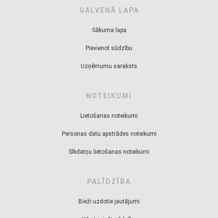
GALVENĀ LAPA
Sākuma lapa
Pievienot sūdzību
Uzņēmumu saraksts
NOTEIKUMI
Lietošanas noteikumi
Personas datu apstrādes noteikumi
Sīkdatņu lietošanas noteikumi
PALĪDZĪBA
Bieži uzdotie jautājumi