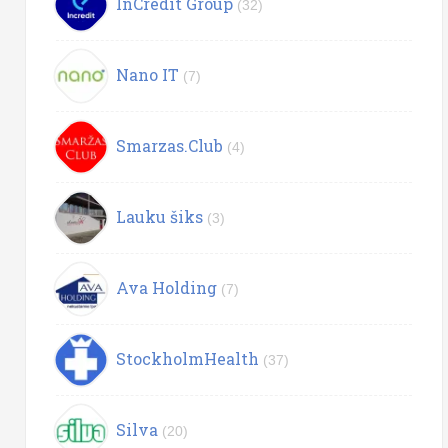
InCredit Group
(32)
Nano IT
(7)
Smarzas.Club
(4)
Lauku šiks
(3)
Ava Holding
(7)
StockholmHealth
(37)
Silva
(20)