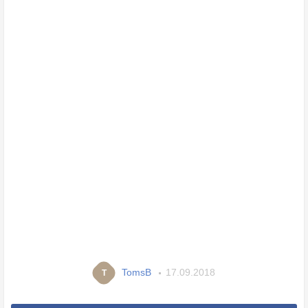
TomsB
17.09.2018
T