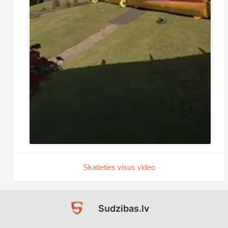
Skatieties visus video
Sudzibas.lv