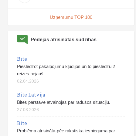
Uzņēmumu TOP 100
Pēdējās atrisinātās sūdzības
Bite
Pieslēdzot pakalpojumu kļūdījos un to pieslēdzu 2
reizes nejauši.
02.04.2026
Bite Latvija
Bites pārstāve atvainojās par radušos situāciju.
27.03.2026
Bite
Problēma atrisināta-pēc rakstiska iesnieguma par