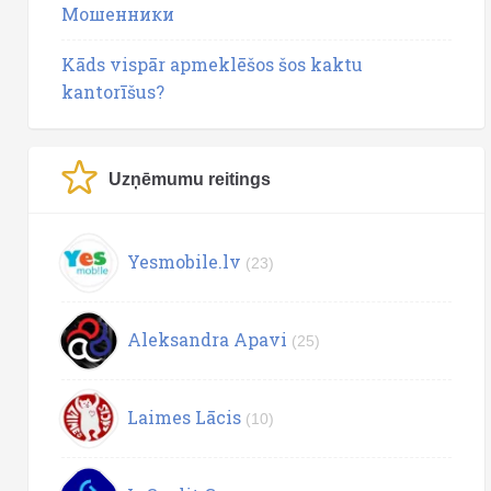
Мошенники
Kāds vispār apmeklēšos šos kaktu
kantorīšus?
Uzņēmumu reitings
Yesmobile.lv
(23)
Aleksandra Apavi
(25)
Laimes Lācis
(10)