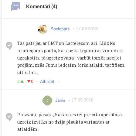
Komentāri (4)
Sociopāts
17.09.2018
Tas pats jau ar LMT un Lattelecom arī. Līdz ko
iesniegums par to, ka lauzīsi līgumu ar viņiem ir
uzrakstīts, tā uzreiz zvana - varbūt tomēr neejiet
projām, mēs Jums iedosim foršu atlaidi tarfifiem
utt. u.tml.
3
0
Atbildēt
Jānis
17.09.2018
J
Piezvani, pasaki, ka taisies iet pie cita operātora -
uzreiz izvilks no dziļa plaukta variantus ar
atlaidēm!