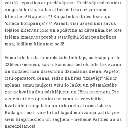
vairāk iepazītos ar piedāvājumu. Piedāvājumā skaidri
un gaiši teikts, ka tas attiecas tikai uz jauniem
klientiem! Nopietni? ! Kā paliek ar bites lozungu
“citāda kompānija”? !? Parasti visi uzņēmumi savus
lojālos klientus lolo un apdāvina ar dāvanām, bet bite
izlēma izmantot pretēju stratēģiju, klaji paņirgāties
man, lojālam klientam sejā!
Esmu bite tarifa neierobežots lietotājs, maksāju par to
22.50eur/mēnesī, kas ir kosmoss, bet ok, bite tak zvana
un nodzied man dziesmiņu dzimšanas dienā. Papētot
citu operatoru cenas, redzu ka bites “izdevīgi” tēls ir
aplams, esmu muļķots visu šo laiku un pārmaksājis
par nekvalitatīvu pārklājumu un lēnu internetu. Pie
visiem citiem operatoriem cena ir izdevīgāka,
kvalitāte ir augstāka un interneta ātrums labāks.
Kāda gan man varētu būt tagad motivācija palikt pie
šiem krāpniekiem un zagļiem – nekāda! Paldies un uz
neredzēšanos!