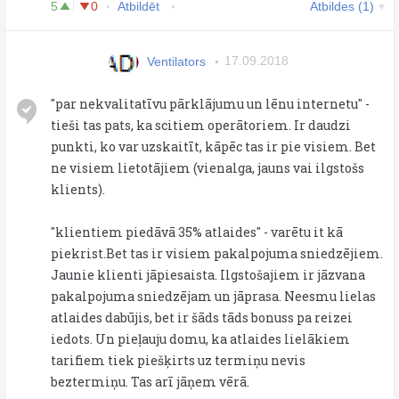
5
0
Atbildēt
Atbildes (1)
Ventilators
17.09.2018
"par nekvalitatīvu pārklājumu un lēnu internetu" -
tieši tas pats, ka scitiem operātoriem. Ir daudzi
punkti, ko var uzskaitīt, kāpēc tas ir pie visiem. Bet
ne visiem lietotājiem (vienalga, jauns vai ilgstošs
klients).
"klientiem piedāvā 35% atlaides" - varētu it kā
piekrist.Bet tas ir visiem pakalpojuma sniedzējiem.
Jaunie klienti jāpiesaista. Ilgstošajiem ir jāzvana
pakalpojuma sniedzējam un jāprasa. Neesmu lielas
atlaides dabūjis, bet ir šāds tāds bonuss pa reizei
iedots. Un pieļauju domu, ka atlaides lielākiem
tarifiem tiek piešķirts uz termiņu nevis
beztermiņu. Tas arī jāņem vērā.