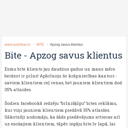
www.sudzibas.lv
BITE
Apzog savus klientus
Bite
-
Apzog savus klientus
Esmu bite klients jau daudzus gadus un mans mērs
beidzot ir pilns! Apbrīnoju šo krāpniecības kantori -
saviem klientiem ceļ cenas, bet jauniem klientiem dod
35% atlaides.
Šodien facebookā redzēju “brīnišķīgu” bites reklāmu,
kur viņi jauniem klientiem piedāvā 35% atlaides.
Sākotnēji nodomāju, ka šāds piedāvājums attiecas arī
uz esošajiem klientiem, tāpēc iegāju bite.lv lapā, lai