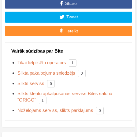
Share
Tweet
Ieteikt
Vairāk sūdzības par Bite
Tikai lielpilsētu operators
1
Slikta pakalpojuma sniedzējs
0
Slikts serviss
0
Slikts klentu apkalpošanas serviss Bites salonā
"ORIGO"
1
Nožēlojams serviss, slikts pārklājums
0