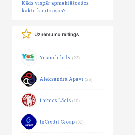
Kāds vispār apmeklēšos šos
kaktu kantorīšus?
Uzņēmumu reitings
Yesmobile.lv
(23)
Aleksandra Apavi
(25)
Laimes Lācis
(10)
InCredit Group
(32)