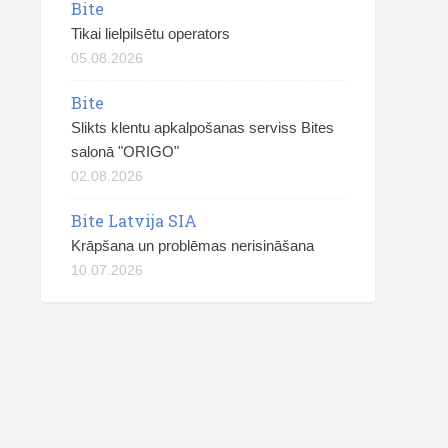
Bite
Tikai lielpilsētu operators
05.08.2026
Bite
Slikts klentu apkalpošanas serviss Bites
salonā "ORIGO"
02.08.2026
Bite Latvija SIA
Krāpšana un problēmas nerisināšana
10.07.2026