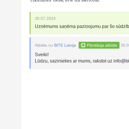
30.07.2024
Uzņēmums saņēma paziņojumu par šo sūdzī
Atbilde no
BITE Latvija
Pārstāvja atbilde
30.0
Sveiki!
Lūdzu, sazinieties ar mums, rakstot uz
info@bi