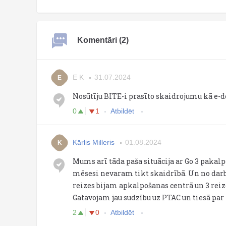
Komentāri (2)
E K
31.07.2024
E
Nosūtīju BITE-i prasīto skaidrojumu kā e-
0
1
Atbildēt
Kārlis Milleris
01.08.2024
K
Mums arī tāda paša situācija ar Go 3 pakal
mēsesi nevaram tikt skaidrībā. Un no dar
reizes bijam apkalpošanas centrā un 3 reizes
Gatavojam jau sudzību uz PTAC un tiesā par
2
0
Atbildēt