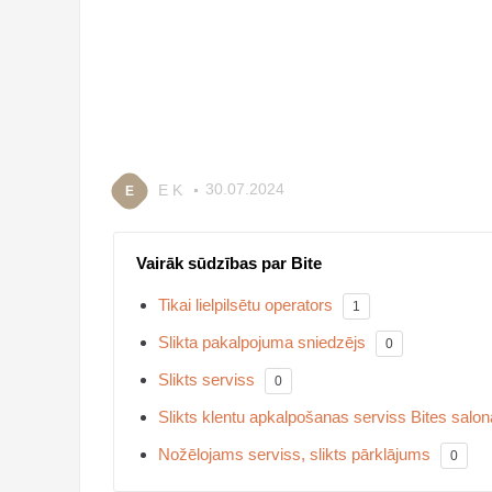
E K
30.07.2024
E
Vairāk sūdzības par Bite
Tikai lielpilsētu operators
1
Slikta pakalpojuma sniedzējs
0
Slikts serviss
0
Slikts klentu apkalpošanas serviss Bites sal
Nožēlojams serviss, slikts pārklājums
0