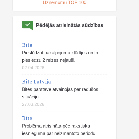
Uzņēmumu TOP 100
Pēdējās atrisinātās sūdzības
Bite
Pieslēdzot pakalpojumu kļūdījos un to
pieslēdzu 2 reizes nejauši.
02.04.2026
Bite Latvija
Bites pārstāve atvainojās par radušos
situāciju.
27.03.2026
Bite
Problēma atrisināta-pēc rakstiska
iesnieguma par neizmantoto periodu