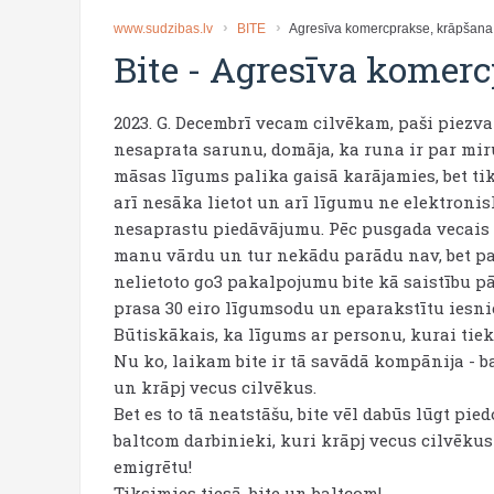
www.sudzibas.lv
BITE
Agresīva komercprakse, krāpšana
Bite
-
Agresīva komerc
2023. G. Decembrī vecam cilvēkam, paši piezva
nesaprata sarunu, domāja, ka runa ir par mi
māsas līgums palika gaisā karājamies, bet tik
arī nesāka lietot un arī līgumu ne elektronis
nesaprastu piedāvājumu. Pēc pusgada vecais m
manu vārdu un tur nekādu parādu nav, bet pa
nelietoto go3 pakalpojumu bite kā saistību 
prasa 30 eiro līgumsodu un eparakstītu iesn
Būtiskākais, ka līgums ar personu, kurai tiek 
Nu ko, laikam bite ir tā savādā kompānija -
un krāpj vecus cilvēkus.
Bet es to tā neatstāšu, bite vēl dabūs lūgt pie
baltcom darbinieki, kuri krāpj vecus cilvēku
emigrētu!
Tiksimies tiesā, bite un baltcom!