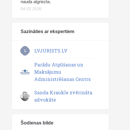
nauda atgriezta.
04.02.2026
Sazināties ar ekspertiem
LVJURISTS.LV
L
Parādu Atgūšanas un
Maksājumu
Administrēšanas Centrs
Sanda Kraukle zvērināta
advokāte
Šodienas bilde