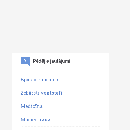
Pēdējie jautājumi
Брак в торговле
Zobārsti ventspilī
Medicīna
Мошенники