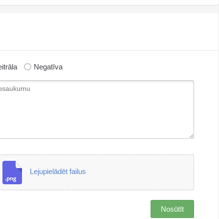
itrāla
Negatīva
Lejupielādēt failus
Nosūtīt