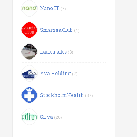
Nano IT
(7)
Smarzas.Club
(4)
Lauku šiks
(3)
Ava Holding
(7)
StockholmHealth
(37)
Silva
(20)