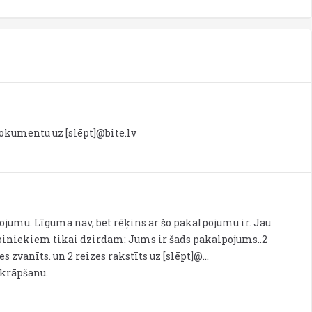
dokumentu uz [slēpt]@bite.lv
pojumu. Līguma nav, bet rēķins ar šo pakalpojumu ir. Jau
biniekiem tikai dzirdam: Jums ir šads pakalpojums..2
 zvanīts. un 2 reizes rakstīts uz [slēpt]@...
 krāpšanu.