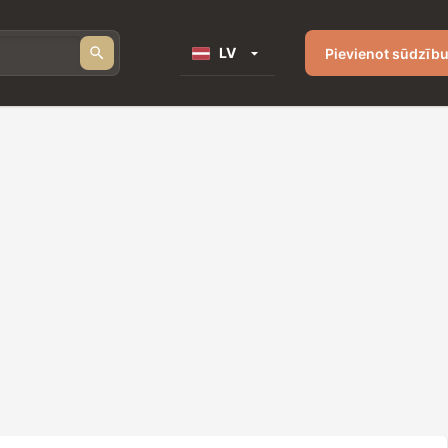
LV
Pievienot sūdzīb