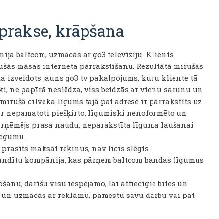
prakse, krāpšana
nīja baltcom, uzmācās ar go3 televīziju. Klients
rušās māsas interneta pārrakstīšanu. Rezultātā mirušās
a izveidots jauns go3 tv pakalpojums, kuru kliente tā
ki, ne papīrā neslēdza, viss beidzās ar vienu sarunu un
irušā cilvēka līgums tajā pat adresē ir pārrakstīts uz
r nepamatoti piešķirto, līgumiski nenoformēto un
pārņēmējs prasa naudu, neparakstīta līguma laušanai
iegumu.
prasīts maksāt rēķinus, nav ticis slēgts.
 bandītu kompānija, kas pārņem baltcom bandas līgumus
došanu, darīšu visu iespējamo, lai attiecīgie bites un
s un uzmācās ar reklāmu, pamestu savu darbu vai pat