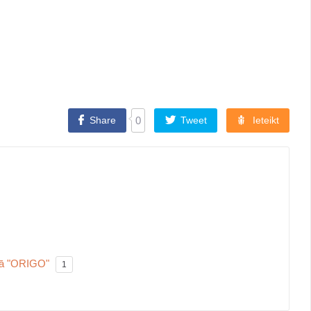
Share
0
Tweet
Ieteikt
onā "ORIGO"
1