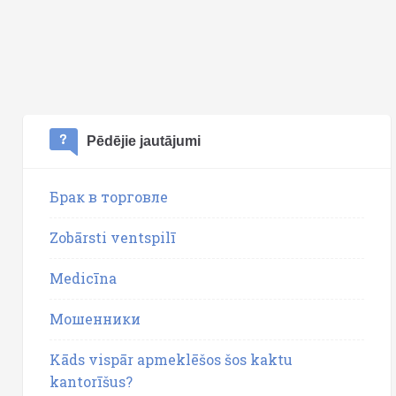
Pēdējie jautājumi
Брак в торговле
Zobārsti ventspilī
Medicīna
Мошенники
Kāds vispār apmeklēšos šos kaktu
kantorīšus?