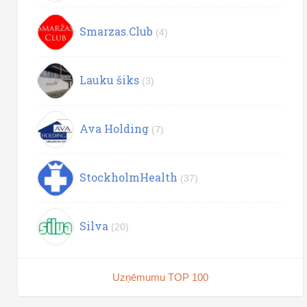
Smarzas.Club
(4)
Lauku šiks
(3)
Ava Holding
(7)
StockholmHealth
(37)
Silva
(20)
Uzņēmumu TOP 100