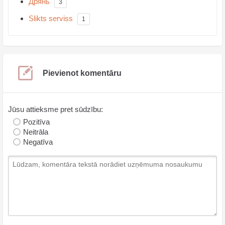
Дрянь
3
Slikts serviss
1
Pievienot komentāru
Jūsu attieksme pret sūdzību:
Pozitīva
Neitrāla
Negatīva