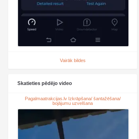
Vairāk bildes
Skatieties pēdējo video
Pagalmaatrakcijas.lv Izkrāpšana/ šantažēšana/
bojājumu uzvelšana