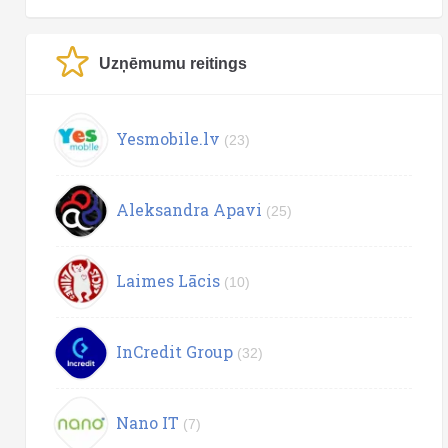
Uzņēmumu reitings
Yesmobile.lv
(23)
Aleksandra Apavi
(25)
Laimes Lācis
(10)
InCredit Group
(32)
Nano IT
(7)