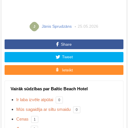
Jānis Sprudzāns
25.05.2026
J
Share
Tweet
Ieteikt
Vairāk sūdzības par Baltic Beach Hotel
Ir laba izvēle atpūtai
0
Mūs sagaidīja ar siltu smaidu
0
Cenas
1