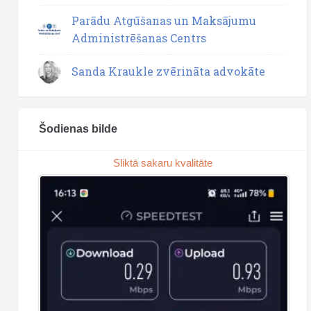
Parādu Atgūšanas un Maksājumu
Administrēšanas Centrs
Sanda Kraukle zvērināta advokāte
Šodienas bilde
Sliktā sakaru kvalitāte