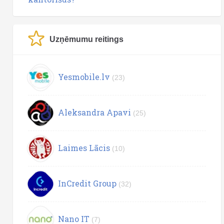
Uzņēmumu reitings
Yesmobile.lv
(23)
Aleksandra Apavi
(25)
Laimes Lācis
(10)
InCredit Group
(32)
Nano IT
(7)