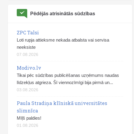
Pēdējās atrisinātās sūdzības
ZPC Talsi
Loti rupja attieksme nekada atbalsta vai servisa
neeksiste
07.08.2026
Modivo.lv
Tikai pēc sūdzības publicēšanas uzņēmums naudas
līdzekļus atgrieza. Šī viennozīmīgi bija pirmā un...
03.08.2026
Paula Stradiņa klīniskā universitātes
slimnīca
Mīļš paldies!
01.08.2026