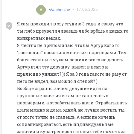
Vyacheslav
17.06.2025
V
Я сам проходил в эту студию 3 года, и скажу что
ты либо преувеличиваешь либо врёшь о каких то
конкретных вещах.
Я честно не припоминаю что бы Артур кого то
"заставлял" насильно меняться партнёрами. Тем
более если вы с мужем решили этого не делать.
Артур взял эту девушку, вывел в центр и
прилюдно унижал? )) Я за 3 года такого не разу от
него не видел, возможно я слепой? )
Вообще странно, зачем девушке идти на
групповые занятия и там не танцевать с
партнёрами, а отрабатывать шаги. Отрабатывать
шаги можно и дома одной, но лучше вестись ты
от этого точно не станешь. А если не хочешь
социализироваться, есть индивидуальные
занятия и куча тренеров готовых тебе помочь за