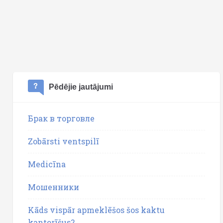
Pēdējie jautājumi
Брак в торговле
Zobārsti ventspilī
Medicīna
Мошенники
Kāds vispār apmeklēšos šos kaktu
kantorīšus?