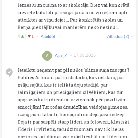
iemeslu un risina to ar skolotāju. Diez vai konkrētā
sieviete būtu ļoti priecīga, ja daļa no vīriešiem aplī
atteiktos ar viņu dejot ... Par konkrētās skolas un
Berņa pieklājību vai manierēm neko nezinu ...
4
1
Atbildēt
Atbildes (2)
Aija_Z
17.06.2025
A
Ieteiktu neņemt par pilnu šos "slima suņa murgus"!
Paldies Artūram par sirdsdarbu, ko viņš dara, par
māju sajūtu, kas ir ielikta deju studijā, par
laimīgajiem un priecīgajiem cilvēkiem, kas tur
apgrozās katru dienu un arvien nāk pēc pozitīvām
emocijām! Tur rodas draudzības, veidojas ģimenes,
izaug jauni talanti, horeogrāfi un deju pasniedzēji.
Deja ir par saspēli starp līderi un foloweri, klasiski
līderis ir vīrietis, taču dzimumam nav tik lielas
nozīmes- arī dāmas var mācīties būt par līderiem -