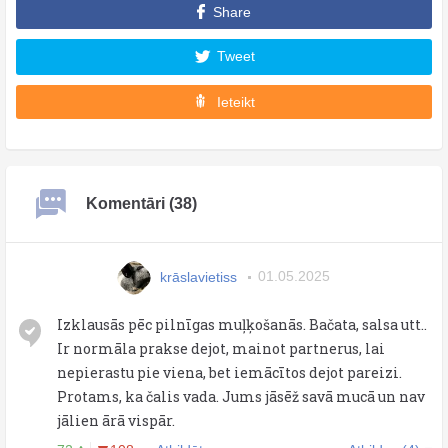
Share
Tweet
Ieteikt
Komentāri (38)
krāslavietiss
01.05.2025
Izklausās pēc pilnīgas muļķošanās. Bačata, salsa utt..
Ir normāla prakse dejot, mainot partnerus, lai
nepierastu pie viena, bet iemācītos dejot pareizi.
Protams, ka čalis vada. Jums jāsēž savā mucā un nav
jālien ārā vispār.