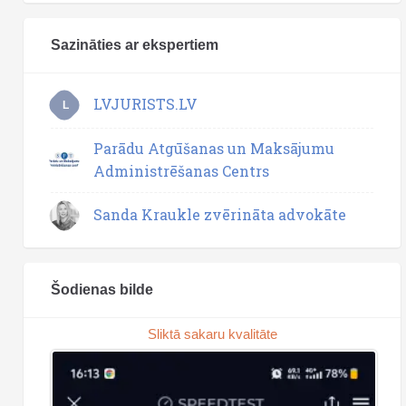
Sazināties ar ekspertiem
LVJURISTS.LV
L
Parādu Atgūšanas un Maksājumu
Administrēšanas Centrs
Sanda Kraukle zvērināta advokāte
Šodienas bilde
Sliktā sakaru kvalitāte