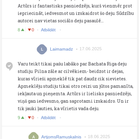
Artūrs ir fantastisks pasniedzējs, kurš vienmēr prot
iepriecināt, iedvesmot un izskaidrot šo deju. Sūdzību
autorei nav vietas sociālo deju pasaulē...
8
0
Atbildēt
Laimamadz
17.06.2025
L
Varu teikt tikai pašu labāko par Bachata Riga deju
studiju. Pilna zāle ar cilvēkiem- beidzot ir dejas,
kuras vīrieši apmeklē tik pat daudz cik sievietes.
Apmeklēju studiju tikai otro reizi un jūtos pamanīta,
iekļauta un pieņemta. Artūrs ir lielisks pasniedzējs,
viņš gan iedvesmo, gan saprotami izskaidro. Un ir
tik jauki ļauties, ka vīrietis vada deju.
9
0
Atbildēt
ArtjomsRamuskalnis
18.06.2025
A