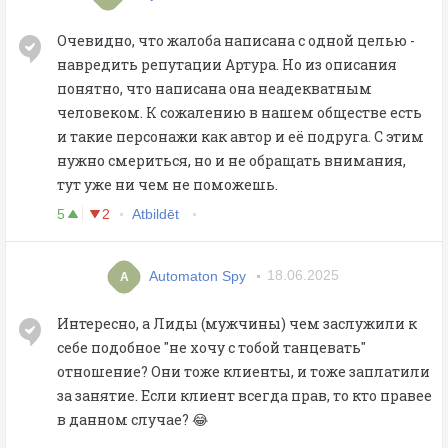
Очевидно, что жалоба написана с одной целью -
навредить репутации Артура. Но из описания
понятно, что написана она неадекватным
человеком. К сожалению в нашем обществе есть
и такие персонажи как автор и её подруга. С этим
нужно смериться, но и не обращать внимания,
тут уже ни чем не поможешь.
5
2
Atbildēt
Automaton Spy
18.06.2025
A
Интересно, а Лиды (мужчины) чем заслужили к
себе подобное "не хочу с тобой танцевать"
отношение? Они тоже клиенты, и тоже заплатили
за занятие. Если клиент всегда прав, то кто правее
в данном случае? 😂