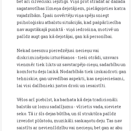
bet arī cilvēciski iejūtīgs. Viņš prot strādāt ar dažāda
sagatavotības līmeņa dejotājiem, pielāgojoties katra
vajadzībām. Īpaši novērtēju viņa spēju sniegt
psiholoģisku atbalstu situācijās, kad pašpārliecība
nav augstākajā punktā - viņš iedrošina, motivē un
palīdz augt gan kā dejotājai, gan kā personībai.
Nekad neesmu pieredzējusi necieņu vai
diskriminējošu izturēšanos - tieši otrādi, uzsvars
vienmēr tiek likts uz savstarpējo cieņu, sadarbību un
komfortu deju laikā. Nodarbībās tiek izskaidroti gan
tehniskie, gan uzvedības aspekti, kas nepieciešami,
lai visi dalībnieki justos droši un iesaistīti.
Vēlos arī piebilst, ka bachata kā deja tradicionāli
balstās uz lomu sadalījumu - vīrietis vada, sieviete
seko. Tā ir šīs dejas būtība, un šī struktūra palīdz
izveidot plūstošu, muzikāli saskaņotu deju. Tas nav
saistīts ar nevienlīdzību vai necieņu, bet gan ar abu