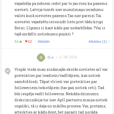
vajadzēja pa zobiem iedot par to jau vien ka pazemo
sievieti. Latvija tomēr nav musulmaņu ieradumu
valsts kurā sievietes pazemo.Tas nav pareizi.Tai
sievietei vajadzētu ierosināt lietu pret tādu krupi
Berni. Līgums ir kaut kāds par nodarbībām ?Vai ir
tajā uzrādīti notiekumu punkti ?
54
62
Atbildēt
Atbildes (1)
G-s
17.06.2025
G
Vispār visās man zināmajās skolās sievietes arī var
pieteikties par leadiem/vadītājiem, kas notiek
samērā bieži. Tāpat vīrieši var pieteikties par
followeriem/sekotājiem (tas gan notiek reti). Tad
būs iespēja vadīt followerus. Nekāda dzimumu
diskriminācija tur nav. Aplī partneru maiņa notiek
regulāri, tā ir daļa no mācību procesa. Var, protams,
atteikties ar kādu dejot, bet parasti tad norāda