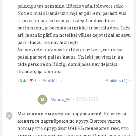
principu tas nemaina, līderis vada, folowers seko.
Notiek mainīšanās uz rinķi ar pāriem, parasti visi
ir priecīgi par šo iespēju - izdejot ar dažādiem
partneriem, jo bachata pirmkārt ir sociāla deja. Taču
arī, ja atnāc pārī un noteikti vēlies dejot tikai ar savu
pāri - lūdzu, tas nav aizliegts.
Šai sievietei nav viss kārtībā ar uztveri, ceru viņai
pašai par sevi paliks kauns. Un labi jau vien ir, ka
tāda persona un līdzīgi domājošas nav dejotāju
draudzīgajā komūnā...
26
0
Atbildēt
Atbildes (1)
Marina_M
17.06.2025
M
Мы ходили с мужем на пару занятий. Не хотели
меняться партнёрами по кругу. В итоге ушли,
потому что Артур был ОЧЕНЬ недоволен тем, что
хотим танцевать только вдвоём. Очень верю, что