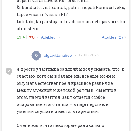
dejot tikai ar savējo. Kur problēma?
Šī kundzīte, visticamāk, pati ir nepatīkams cilvēks,
tāpēc visur ir “viss slikti”.
Ļoti labi, ka pārstāja iet uz dejām un nebojās vairs tur
atmosfēru.
19
0
Atbildēt
Atbildes (2)
olgaviktoria666
17.06.2025
O
Я просто участница занятий и хочу сказать, что, к
счастью, хотя бы в бачатe мы всё ещё можем
ощущать естественное и красивое различие
между мужской и женской ролями. Именно в
этом, на мой взгляд, заключается особое
очарование этого танца — в партнёрстве, в
умении слушать и вести, в гармонии.
Очень жаль, что некоторые радикально