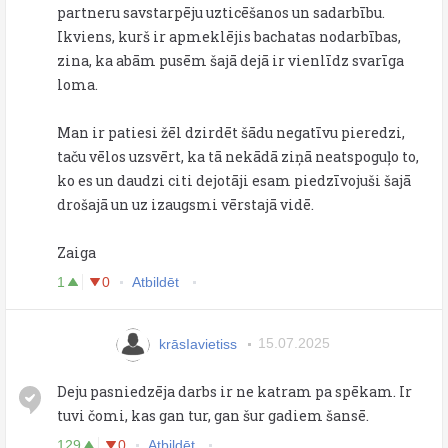
partneru savstarpēju uzticēšanos un sadarbību.
Ikviens, kurš ir apmeklējis bachatas nodarbības,
zina, ka abām pusēm šajā dejā ir vienlīdz svarīga
loma.
Man ir patiesi žēl dzirdēt šādu negatīvu pieredzi,
taču vēlos uzsvērt, ka tā nekādā ziņā neatspoguļo to,
ko es un daudzi citi dejotāji esam piedzīvojuši šajā
drošajā un uz izaugsmi vērstajā vidē.
Zaiga
1
0
Atbildēt
krāsIavietiss
15.07.2025
Deju pasniedzēja darbs ir ne katram pa spēkam. Ir
tuvi čomi, kas gan tur, gan šur gadiem šansē.
129
0
Atbildēt