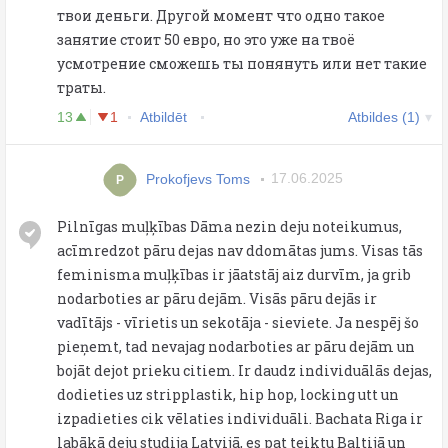
твои деньги. Другой момент что одно такое
занятие стоит 50 евро, но это уже на твоё
усмотрение сможешь ты понянуть или нет такие
траты.
13
1
Atbildēt
Atbildes (1)
Prokofjevs Toms
17.06.2025
P
Pilnīgas muļķības Dāma nezin deju noteikumus,
acīmredzot pāru dejas nav ddomātas jums. Visas tās
feminisma muļķības ir jāatstāj aiz durvīm, ja grib
nodarboties ar pāru dejām. Visās pāru dejās ir
vadītājs - vīrietis un sekotāja - sieviete. Ja nespēj šo
pieņemt, tad nevajag nodarboties ar pāru dejām un
bojāt dejot prieku citiem. Ir daudz individuālās dejas,
dodieties uz stripplastik, hip hop, locking utt un
izpadieties cik vēlaties individuāli. Bachata Riga ir
labākā deju studija Latvijā, es pat teiktu Baltijā un