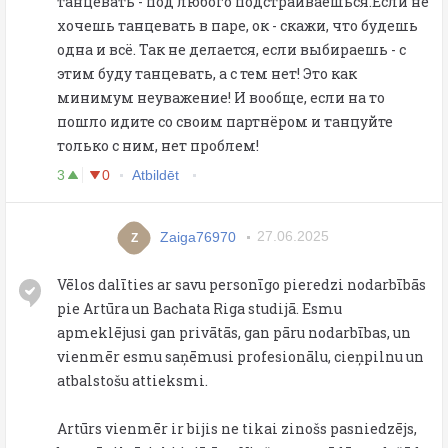
танцевать - под любого подстраиваешься.Если не
хочешь танцевать в паре, ок - скажи, что будешь
одна и всё. Так не делается, если выбираешь - с
этим буду танцевать, а с тем нет! Это как
минимум неуважение! И вообще, если на то
пошло идите со своим партнёром и танцуйте
только с ним, нет проблем!
3
0
Atbildēt
Zaiga76970
27.06.2025
Z
Vēlos dalīties ar savu personīgo pieredzi nodarbībās
pie Artūra un Bachata Riga studijā. Esmu
apmeklējusi gan privātās, gan pāru nodarbības, un
vienmēr esmu saņēmusi profesionālu, cieņpilnu un
atbalstošu attieksmi.
Artūrs vienmēr ir bijis ne tikai zinošs pasniedzējs,