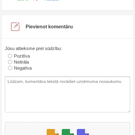
Pievienot komentāru
Jūsu attieksme pret sūdzību:
Pozitīva
Neitrāla
Negatīva