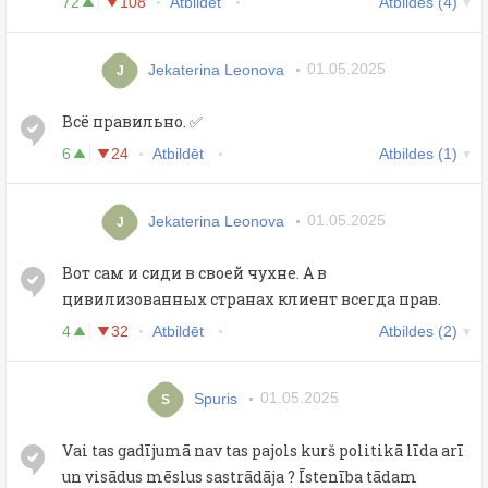
72
108
Atbildēt
Atbildes (4)
Jekaterina Leonova
01.05.2025
J
Всё правильно. ✅
6
24
Atbildēt
Atbildes (1)
Jekaterina Leonova
01.05.2025
J
Вот сам и сиди в своей чухне. А в
цивилизованных странах клиент всегда прав.
4
32
Atbildēt
Atbildes (2)
Spuris
01.05.2025
S
Vai tas gadījumā nav tas pajols kurš politikā līda arī
un visādus mēslus sastrādāja ? Īstenība tādam