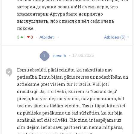
история девушки реальна! И очень верю, что
комментарии Артура было неприятно
выслушивать, ибо с нами он вёл себя очень
похоже.
3
8
Atbildēt
Atbildes (5)
inese.b
17.06.2025
I
Esmu absolūti pārliecināta, ka rakstītais nav
patiesība. Esmu bijusi pāris reizes uz nodarbībām un
attieksme pret visiem tur ir izcila. Visi ļoti
draudzīgi. Jā, ir cilvēki, kuriem šī “sociālo deju”
pieeja, kur visi dejo ar visiem, nav pieņemama, bet
tad nav jāiet uz tādām vietām. Tas ir tāpat kā aiziet
uz publisku pasākumu un tad sūdzēties, ka tur bija
atnākuši arī citi cilvēki. Cik zinu, ir iespējams uz
šīm dejām iet ar savu partneri un nemainīt pārus,