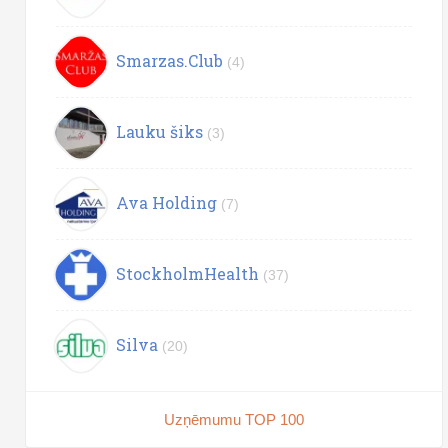
Smarzas.Club
(4)
Lauku šiks
(3)
Ava Holding
(7)
StockholmHealth
(37)
Silva
(20)
Uzņēmumu TOP 100