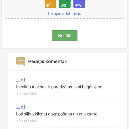
Lejupielādēt failus
Nosūtīt
Pēdējie komentāri
Lidl
Invalīdu tualetes ir paredzētas tikai bagātajiem
1 st atpakaļ
Lidl
Ļoti slikta klientu apkalpošana un attieksme
1 st atpakaļ