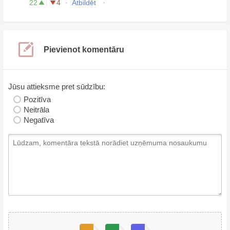
22
4
Atbildēt
Pievienot komentāru
Jūsu attieksme pret sūdzību:
Pozitīva
Neitrāla
Negatīva