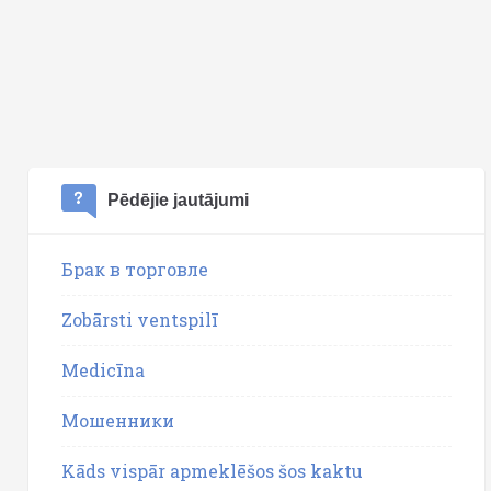
Pēdējie jautājumi
Брак в торговле
Zobārsti ventspilī
Medicīna
Мошенники
Kāds vispār apmeklēšos šos kaktu