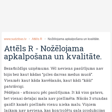
www.sudzibas.lv
Attēls R
Nožēlojama apkalpošana un kvalitāte.
Attēls R
-
Nožēlojama
apkalpošana un kvalitāte.
Bezatbildīgs uzņēmums. Vēl neviens pasūtījums nav
bijis bez kaut kādas “piles darvas medus mucā”.
Vienmēr kaut kāda kavēšanās, kaut kādi “kāši”
patstāvigi.
Pēdējais - atbraucu pēc pasūtījuma. It kā viss gatavs,
bet vienai detaļai mala nav pielīmēta. Nācās 3 stundas
gaidīt kamēr pielīmēs vienu nieka malu. Viņiem
laikam nav neviena, kas kontrolētu gala produkcijas