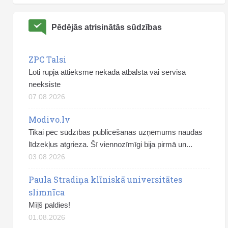
Pēdējās atrisinātās sūdzības
ZPC Talsi
Loti rupja attieksme nekada atbalsta vai servisa
neeksiste
07.08.2026
Modivo.lv
Tikai pēc sūdzības publicēšanas uzņēmums naudas
līdzekļus atgrieza. Šī viennozīmīgi bija pirmā un...
03.08.2026
Paula Stradiņa klīniskā universitātes
slimnīca
Mīļš paldies!
01.08.2026