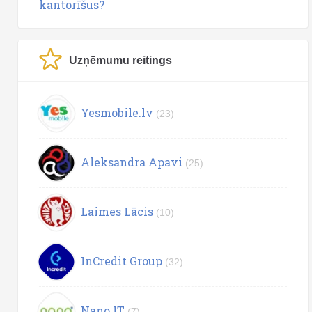
kantorīšus?
Uzņēmumu reitings
Yesmobile.lv
(23)
Aleksandra Apavi
(25)
Laimes Lācis
(10)
InCredit Group
(32)
Nano IT
(7)