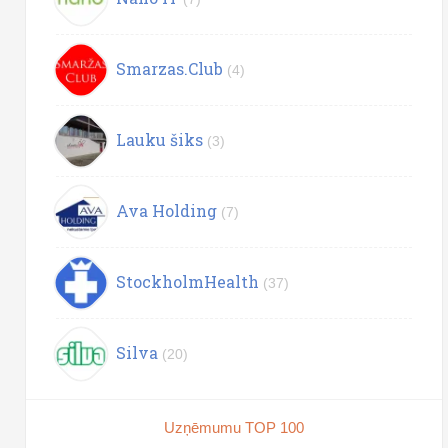
Smarzas.Club
(4)
Lauku šiks
(3)
Ava Holding
(7)
StockholmHealth
(37)
Silva
(20)
Uzņēmumu TOP 100