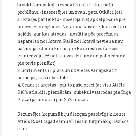
braukt tam pakaļ - respektīvi tā ir tikai pašā
problēma - interesējies un zvani pats. Otkārt, ļoti
slikta (es pat teiktu - nožēlojama) apkalpošana pie
preces izsniegšanas. Nelaipna kasiere, kura vēl arī
nejēdz, kur kas atrodas - nosūtīja pēc precēm uz
nepareizo noliktavu. Pašā noliktavā neviena nav,
pašām jāizdomā kur un pie kā griesties (preces
izsniedzēji sēž noliktavas dziļumā un pat nedomā
pie tevis pienākt).
3. Sortiments ir plašs un uz vietas var apskatīt
paraugus, kas ir ļoti labi.
4. Cenas ir augstas - par to pašu preci (ar visu Attēls
R10% atlaidi) , piemērām, kubeks.lv (atrodas pie Riga
Plaza) jāsamaksā par 25% mazāk.
Rezumējot, kopumā biju diezgan pastāvīgs klients
Attēls R, bet tagad esmu vīlies un turpmāk griezīšos
citur.