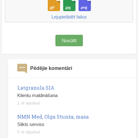
Lejupielādēt failus
Nosūtīt
Pēdējie komentāri
Latgranula SIA
Klientu maldināšana
1 st atpakaļ
NMN Med, Olga Stunža, masa
Slikts serviss
5 st atpakaļ