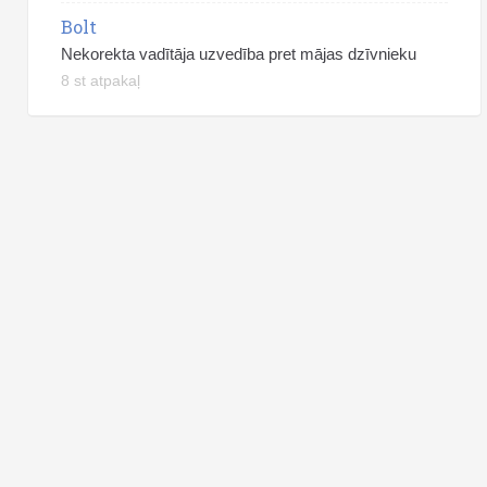
Bolt
Nekorekta vadītāja uzvedība pret mājas dzīvnieku
8 st atpakaļ