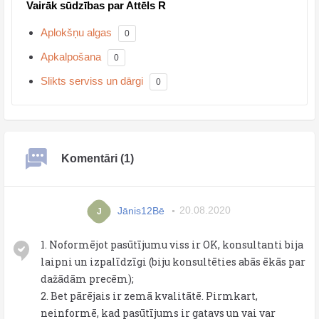
Vairāk sūdzības par Attēls R
Aplokšņu algas
0
Apkalpošana
0
Slikts serviss un dārgi
0
Komentāri (1)
Jānis12Bē
20.08.2020
J
1. Noformējot pasūtījumu viss ir OK, konsultanti bija
laipni un izpalīdzīgi (biju konsultēties abās ēkās par
dažādām precēm);
2. Bet pārējais ir zemā kvalitātē. Pirmkart,
neinformē, kad pasūtījums ir gatavs un vai var