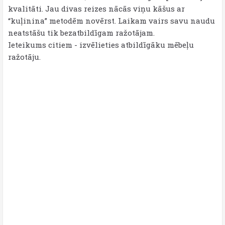
kvalitāti. Jau divas reizes nācās viņu kāšus ar
“kuļinina” metodēm novērst. Laikam vairs savu naudu
neatstāšu tik bezatbildīgam ražotājam.
Ieteikums citiem - izvēlieties atbildīgāku mēbeļu
ražotāju.