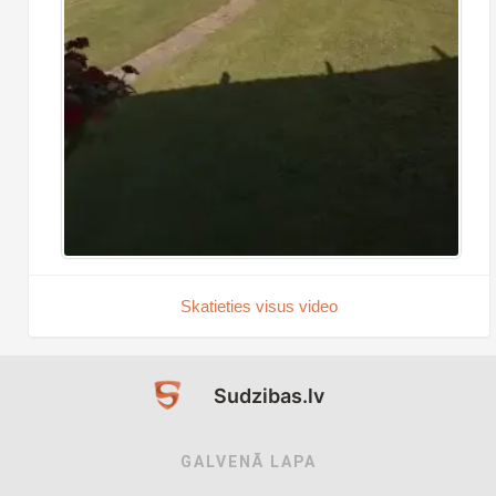
Skatieties visus video
Sudzibas.lv
GALVENĀ LAPA