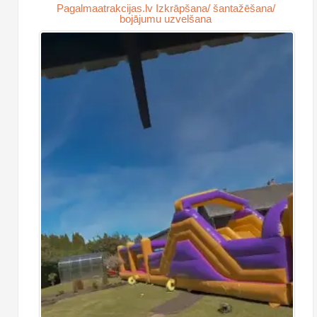
Pagalmaatrakcijas.lv Izkrāpšana/ šantažēšana/
bojājumu uzvelšana