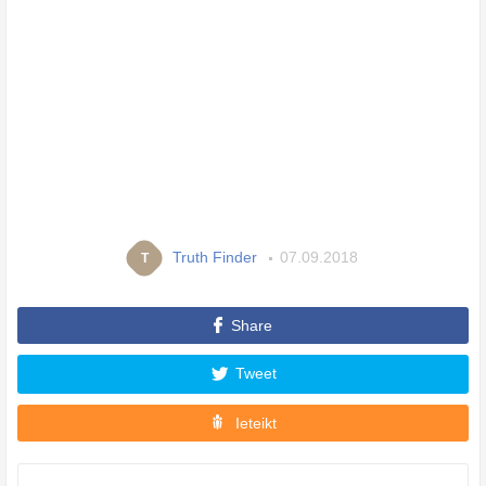
Truth Finder
07.09.2018
T
Share
Tweet
Ieteikt