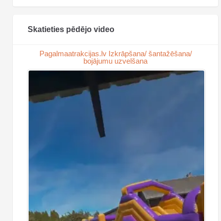
Skatieties pēdējo video
Pagalmaatrakcijas.lv Izkrāpšana/ šantažēšana/
bojājumu uzvelšana