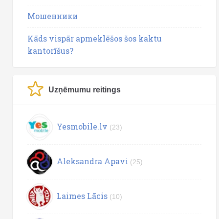
Мошенники
Kāds vispār apmeklēšos šos kaktu
kantorīšus?
Uzņēmumu reitings
Yesmobile.lv
(23)
Aleksandra Apavi
(25)
Laimes Lācis
(10)