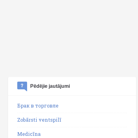
Pēdējie jautājumi
Брак в торговле
Zobārsti ventspilī
Medicīna