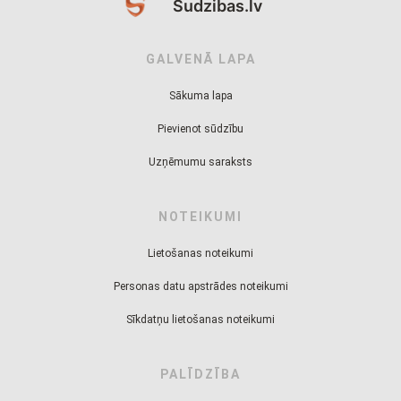
Sudzibas.lv
GALVENĀ LAPA
Sākuma lapa
Pievienot sūdzību
Uzņēmumu saraksts
NOTEIKUMI
Lietošanas noteikumi
Personas datu apstrādes noteikumi
Sīkdatņu lietošanas noteikumi
PALĪDZĪBA