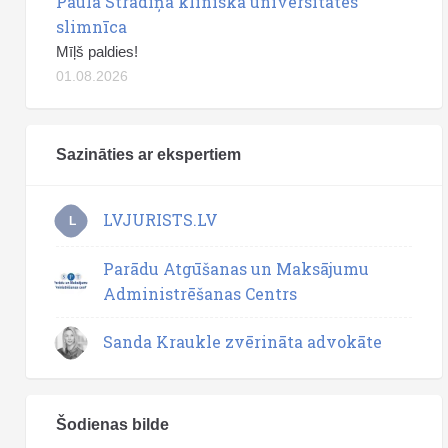
Paula Stradiņa klīniskā universitātes
slimnīca
Mīļš paldies!
01.08.2026
Sazināties ar ekspertiem
LVJURISTS.LV
L
Parādu Atgūšanas un Maksājumu
Administrēšanas Centrs
Sanda Kraukle zvērināta advokāte
Šodienas bilde