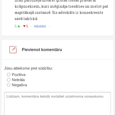
man palīdzēja uzvarēt grūtās tiesas prāvās ar
krāpniekiem, kuri mēģināja tiesāties un melot pat
augstākajā instancē. Šis advokāts ir konsekvents
savā taktikā.
5
5
Atbildēt
Pievienot komentāru
Jūsu attieksme pret sūdzību:
Pozitīva
Neitrāla
Negatīva