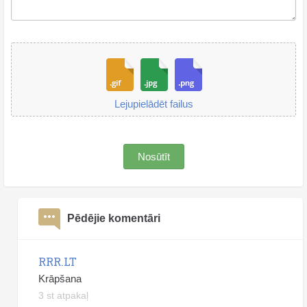
Lejupielādēt failus
Nosūtīt
Pēdējie komentāri
RRR.LT
Krāpšana
3 st atpakaļ