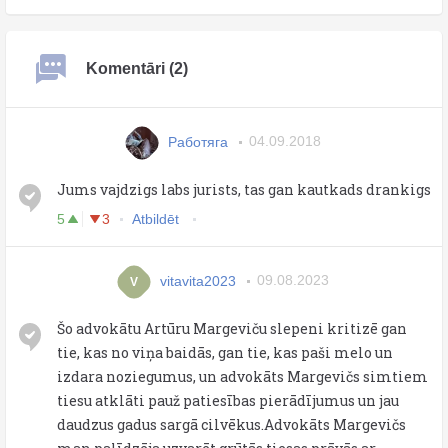
Komentāri (2)
Работяга
04.09.2018
Jums vajdzigs labs jurists, tas gan kautkads drankigs
5
3
Atbildēt
vitavita2023
09.08.2023
V
Šo advokātu Artūru Margeviču slepeni kritizē gan
tie, kas no viņa baidās, gan tie, kas paši melo un
izdara noziegumus, un advokāts Margevičs simtiem
tiesu atklāti pauž patiesības pierādījumus un jau
daudzus gadus sargā cilvēkus.Advokāts Margevičs