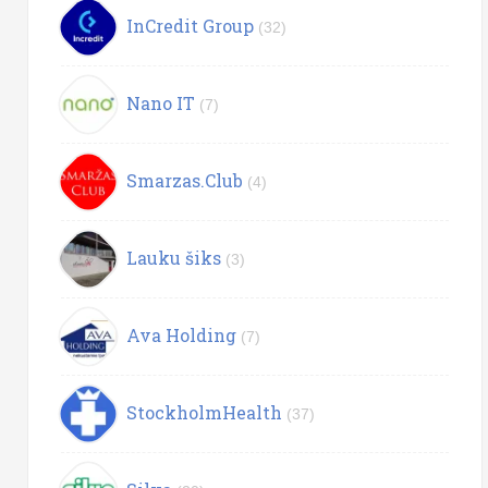
InCredit Group
(32)
Nano IT
(7)
Smarzas.Club
(4)
Lauku šiks
(3)
Ava Holding
(7)
StockholmHealth
(37)