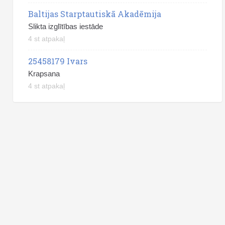
Baltijas Starptautiskā Akadēmija
Slikta izglītības iestāde
4 st atpakaļ
25458179 Ivars
Krapsana
4 st atpakaļ