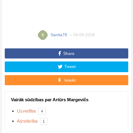
Sanita78
04.09.2018
S
Share
Tweet
Ieteikt
Vairāk sūdzības par Artūrs Margevičs
Uzvedība
4
Aizstāvība
1