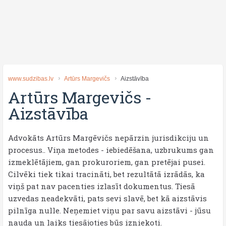
www.sudzibas.lv
Artūrs Margevičs
Aizstāvība
Artūrs Margevičs
-
Aizstāvība
Advokāts Artūrs Margēvičs nepārzin jurisdikciju un
procesus.. Viņa metodes - iebiedēšana, uzbrukums gan
izmeklētājiem, gan prokuroriem, gan pretējai pusei.
Cilvēki tiek tikai tracināti, bet rezultātā izrādās, ka
viņš pat nav pacenties izlasīt dokumentus. Tiesā
uzvedas neadekvāti, pats sevi slavē, bet kā aizstāvis
pilnīga nulle. Neņemiet viņu par savu aizstāvi - jūsu
nauda un laiks tiesājoties būs izniekoti.