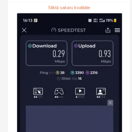
Sliktā sakaru kvalitāte