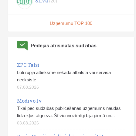
Silva
(20)
Uzņēmumu TOP 100
Pēdējās atrisinātās sūdzības
ZPC Talsi
Loti rupja attieksme nekada atbalsta vai servisa
neeksiste
07.08.2026
Modivo.lv
Tikai pēc sūdzības publicēšanas uzņēmums naudas
līdzekļus atgrieza. Šī viennozīmīgi bija pirmā un...
03.08.2026