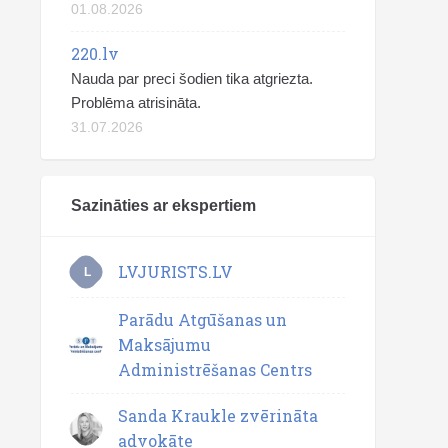
01.08.2026
220.lv
Nauda par preci šodien tika atgriezta.
Problēma atrisināta.
31.07.2026
Sazināties ar ekspertiem
LVJURISTS.LV
L
Parādu Atgūšanas un
Maksājumu
Administrēšanas Centrs
Sanda Kraukle zvērināta
advokāte