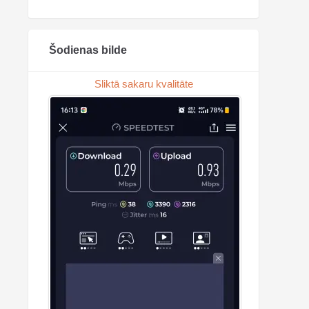
Šodienas bilde
Sliktā sakaru kvalitāte