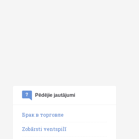
Pēdējie jautājumi
Брак в торговле
Zobārsti ventspilī