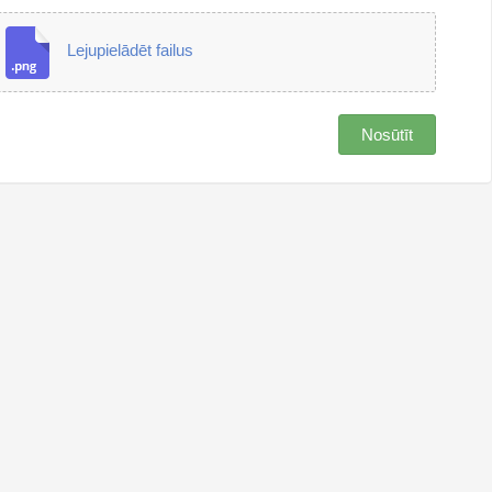
Lejupielādēt failus
Nosūtīt