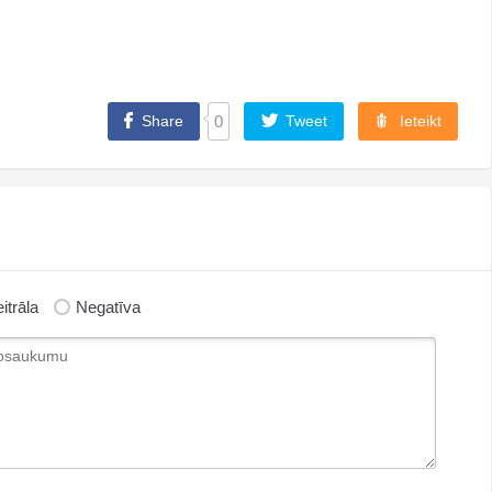
Share
0
Tweet
Ieteikt
itrāla
Negatīva