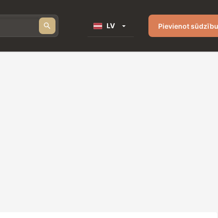
LV
Pievienot sūdzīb