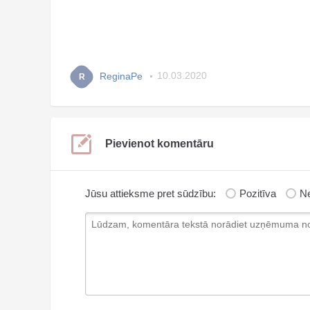
ReginaPe
10.03.2020
R
Pievienot komentāru
Jūsu attieksme pret sūdzību:
Pozitīva
Ne