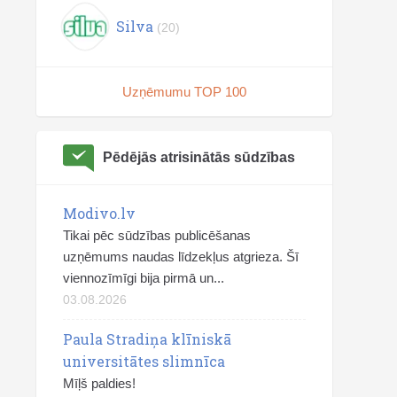
Silva
(20)
Uzņēmumu TOP 100
Pēdējās atrisinātās sūdzības
Modivo.lv
Tikai pēc sūdzības publicēšanas
uzņēmums naudas līdzekļus atgrieza. Šī
viennozīmīgi bija pirmā un...
03.08.2026
Paula Stradiņa klīniskā
universitātes slimnīca
Mīļš paldies!