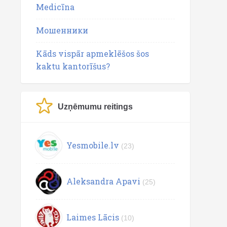
Medicīna
Мошенники
Kāds vispār apmeklēšos šos
kaktu kantorīšus?
Uzņēmumu reitings
Yesmobile.lv
(23)
Aleksandra Apavi
(25)
Laimes Lācis
(10)