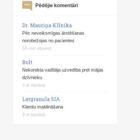
Pēdējie komentāri
Dr. Mauriņa Klīnika
Pēc neveiksmīgas ārstēšanas
norobežojas no pacientes
53 min atpakaļ
Bolt
Nekorekta vadītāja uzvedība pret mājas
dzīvnieku
3 st atpakaļ
Latgranula SIA
Klientu maldināšana
3 st atpakaļ