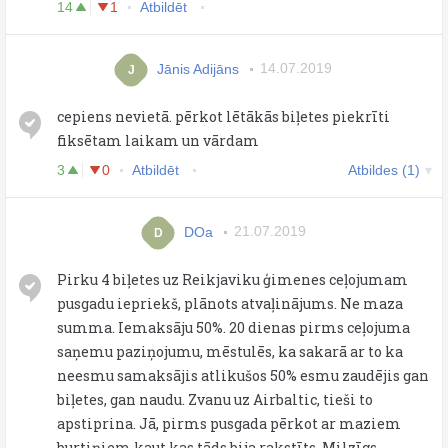
14
1
Atbildēt
Jānis Adijāns
14.07.2019
J
cepiens nevietā. pērkot lētākās biļetes piekrīti
fiksētam laikam un vārdam
3
0
Atbildēt
Atbildes (1)
DOa
21.07.2019
D
Pirku 4 biļetes uz Reikjaviku ģimenes ceļojumam
pusgadu iepriekš, plānots atvaļinājums. Ne maza
summa. Iemaksāju 50%. 20 dienas pirms ceļojuma
saņemu paziņojumu, mēstulēs, ka sakarā ar to ka
neesmu samaksājis atlikušos 50% esmu zaudējis gan
biļetes, gan naudu. Zvanu uz Airbaltic, tieši to
apstiprina. Jā, pirms pusgada pērkot ar maziem
burtiņiem kaut kas tāds bija rakstīts. Milzīgs