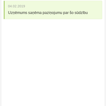
04.02.2019
Uzņēmums saņēma paziņojumu par šo sūdzību