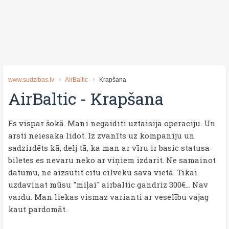
www.sudzibas.lv
AirBaltic
Krapšana
AirBaltic
-
Krapšana
Es vispar šokā. Mani negaiditi uztaisija operaciju. Un
arsti neiesaka lidot. Iz zvanīts uz kompaniju un
sadzirdēts kā, delj tā, ka man ar vīru ir basic statusa
biletes es nevaru neko ar viņiem izdarit. Ne samainot
datumu, ne aizsutit citu cilveku sava vietā. Tikai
uzdavinat mūsu "miļai" airbaltic gandriz 300€... Nav
vardu. Man liekas vismaz varianti ar veselību vajag
kaut pardomāt.