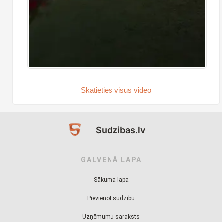
Skatieties visus video
Sudzibas.lv
GALVENĀ LAPA
Sākuma lapa
Pievienot sūdzību
Uzņēmumu saraksts