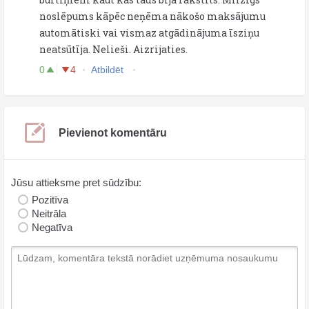
noslēpums kāpēc neņēma nākošo maksājumu
automātiski vai vismaz atgādinājuma īsziņu
neatsūtīja. Nelieši. Aizrijaties.
0
4
Atbildēt
Pievienot komentāru
Jūsu attieksme pret sūdzību:
Pozitīva
Neitrāla
Negatīva