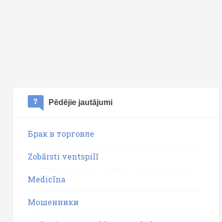
Pēdējie jautājumi
Брак в торговле
Zobārsti ventspilī
Medicīna
Мошенники