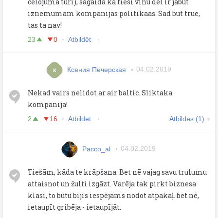
celojuma turi), sagaida ka tiesi vinu del ir jabut
iznemumam kompanijas politikaas. Sad but true,
tas ta nav!
23
0
Atbildēt
Ксения Печерская
04.02.2019
к
Nekad vairs nelidot ar air baltic. Sliktaka
kompanija!
2
16
Atbildēt
Atbildes (1)
Pacco_al
04.02.2019
Tiešām, kāda te krāpšana. Bet nē vajag savu trulumu
attaisnot un žulti izgāzt. Varēja tak pirkt biznesa
klasi, to būtu bijis iespējams nodot atpakaļ. bet nē,
ietaupīt gribēja - ietaupījāt.