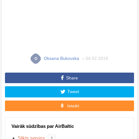
Oksana Bukovska
04.02.2019
O
Share
Tweet
Ieteikt
Vairāk sūdzības par AirBaltic
Slikts serviss
2