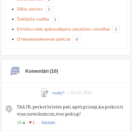
Slikts serviss
2
Šokējoša vadība
1
Ķīmisku viela apdraudējums pasažieru veselībai
2
Отмена/изменение рейсов
0
Komentāri (10)
really?
04.02.2019
TAA IR, perkot biletes pati apstiprinaji,ka piekriiti
vinu noteikumim,viss godiigi!
28
1
Atbildēt