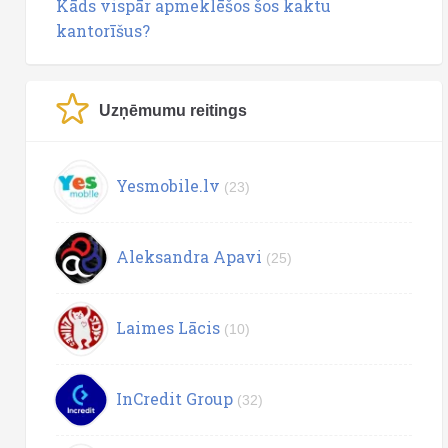
Kāds vispār apmeklēšos šos kaktu
kantorīšus?
Uzņēmumu reitings
Yesmobile.lv
(23)
Aleksandra Apavi
(25)
Laimes Lācis
(10)
InCredit Group
(32)