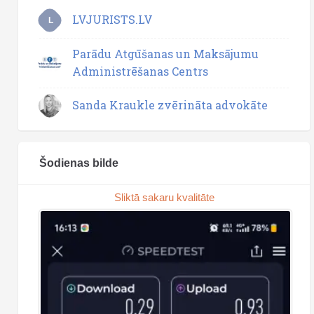
LVJURISTS.LV
L
Parādu Atgūšanas un Maksājumu
Administrēšanas Centrs
Sanda Kraukle zvērināta advokāte
Šodienas bilde
Sliktā sakaru kvalitāte