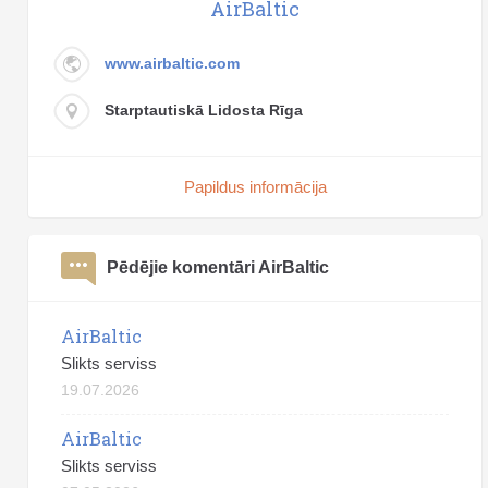
AirBaltic
www.airbaltic.com
Starptautiskā Lidosta Rīga
Papildus informācija
Pēdējie komentāri AirBaltic
AirBaltic
Slikts serviss
19.07.2026
AirBaltic
Slikts serviss