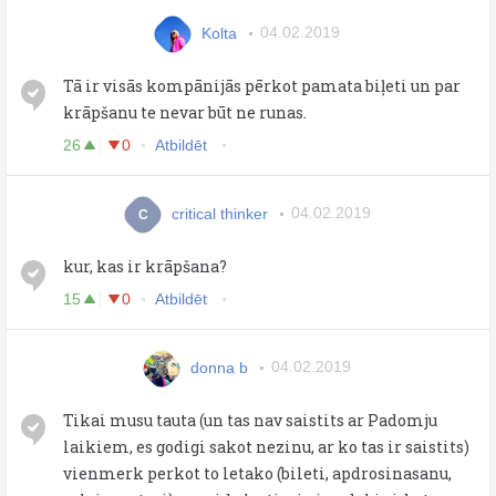
Kolta
04.02.2019
Tā ir visās kompānijās pērkot pamata biļeti un par
krāpšanu te nevar būt ne runas.
26
0
Atbildēt
critical thinker
04.02.2019
C
kur, kas ir krāpšana?
15
0
Atbildēt
donna b
04.02.2019
Tikai musu tauta (un tas nav saistits ar Padomju
laikiem, es godigi sakot nezinu, ar ko tas ir saistits)
vienmerk perkot to letako (bileti, apdrosinasanu,