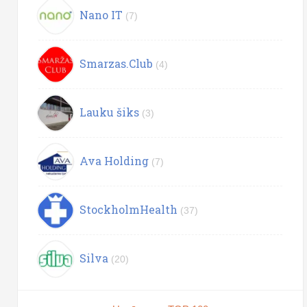
Nano IT
(7)
Smarzas.Club
(4)
Lauku šiks
(3)
Ava Holding
(7)
StockholmHealth
(37)
Silva
(20)