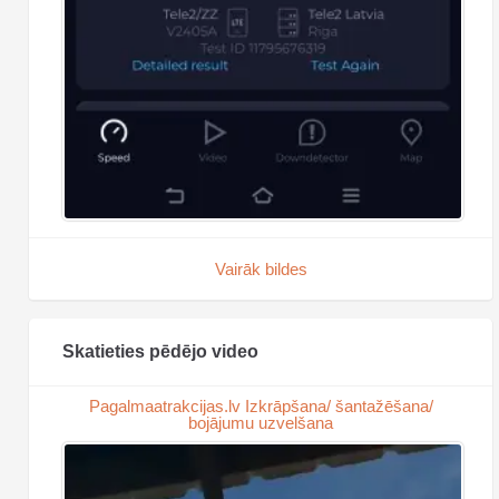
Vairāk bildes
Skatieties pēdējo video
Pagalmaatrakcijas.lv Izkrāpšana/ šantažēšana/
bojājumu uzvelšana