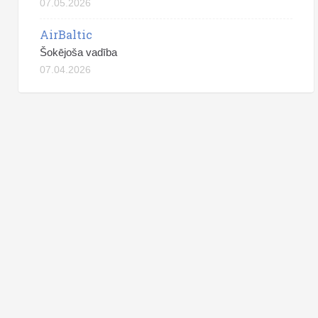
07.05.2026
AirBaltic
Šokējoša vadība
07.04.2026