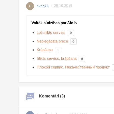
evpo75
28.10.2019
E
Vairāk sūdzības par Aio.lv
Ļoti slikts serviss
0
Nepiegādāta prece
0
Krāpšana
1
Slikts serviss, krāpšana
0
Плохой сервис. Некачественный продукт
Komentāri (3)