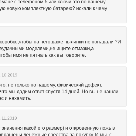
кармане с телефоном были ключи это по вашему
ную новую комплектную батарею? искали к чему
коробке,чтобы на него даже пылинки не попадали ?И
неудачными моделями,не ищите отмазки,а
тобы имя не пятнать как вы говорите.
.10.2019
это, не только по нашему, физический дефект.
 что мы дадим ответ спустя 14 дней. Но вы не нашли
ас и нахамить.
.11.2019
 значения какой его размер) и откровенную ложь в
звращены денежные средства за покупку. И мы, с