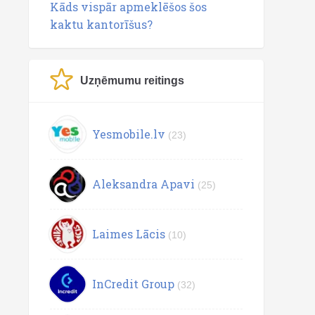
Kāds vispār apmeklēšos šos
kaktu kantorīšus?
Uzņēmumu reitings
Yesmobile.lv
(23)
Aleksandra Apavi
(25)
Laimes Lācis
(10)
InCredit Group
(32)