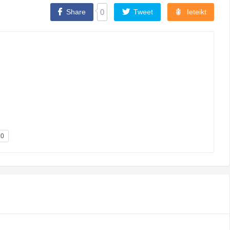
Share
0
Tweet
Ieteikt
0