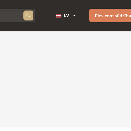
LV
Pievienot sūdzīb