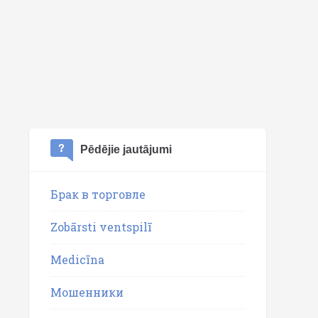
Pēdējie jautājumi
Брак в торговле
Zobārsti ventspilī
Medicīna
Мошенники