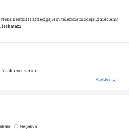
viens neatbilst attiecīgajiem telefona modeļa izmēriem!
u, ieskatam!
.Iesaku so i-veiklu.
Atbildes (1)
itrāla
Negatīva