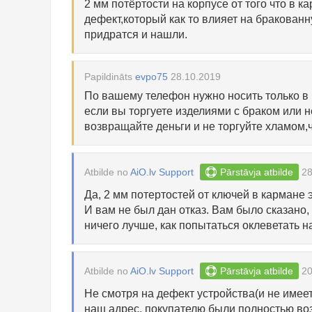
2 мм потёртости на корпусе от того что в 
дефект,который как то влияет на бракован
придратся и нашли.
Papildināts
evpo75
28.10.2019
По вашему телефон нужно носить только в 
если вы торгуете изделиями с браком или 
возвращайте деньги и не торгуйте хламом,ч
Atbilde no
AiO.lv Support
Pārstāvja atbilde
28
Да, 2 мм потертостей от ключей в кармане 
И вам не был дан отказ. Вам было сказано,
ничего лучше, как попытаться оклеветать н
Atbilde no
AiO.lv Support
Pārstāvja atbilde
20
Не смотря на дефект устройства(и не имеет
наш адрес, покупателю были полностью во