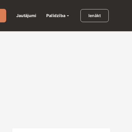
Palīdzība
Jautājumi
Ienākt
u