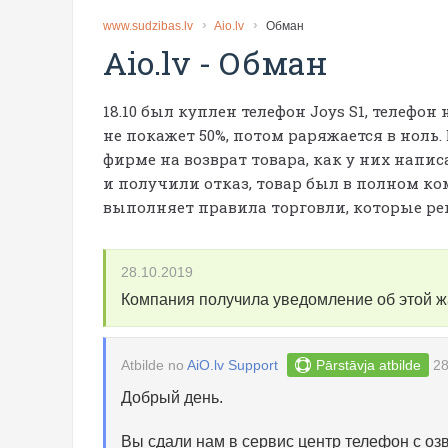
www.sudzibas.lv
Aio.lv
Обман
Aio.lv
-
Обман
18.10 был куплен телефон Joys S1, телефо
не покажет 50%, потом раряжается в ноль.
фирме на возврат товара, как у них напис
и получили отказ, товар был в полном ком
выполняет правила торговли, которые ре
28.10.2019
Компания получила уведомление об этой 
Atbilde no
AiO.lv Support
Pārstāvja atbilde
28
Добрый день.
Вы сдали нам в сервис центр телефон с о