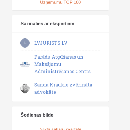
Uzņēmumu TOP 100
Sazināties ar ekspertiem
LVJURISTS.LV
L
Parādu Atgūšanas un
Maksājumu
Administrēšanas Centrs
Sanda Kraukle zvērināta
advokāte
Šodienas bilde
Sliktā sakaru kvalitāte