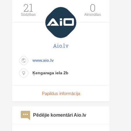
21
0
Sūdzības
Atrisinātas
Aio.lv
www.aio.lv
Ķengaraga iela 2b
Papildus informācija
Pēdējie komentāri Aio.lv