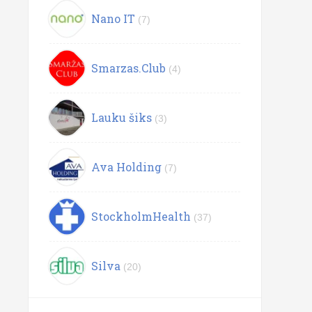
Nano IT
(7)
Smarzas.Club
(4)
Lauku šiks
(3)
Ava Holding
(7)
StockholmHealth
(37)
Silva
(20)