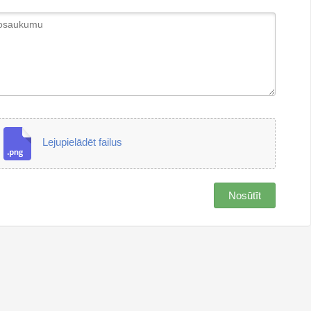
Lejupielādēt failus
Nosūtīt