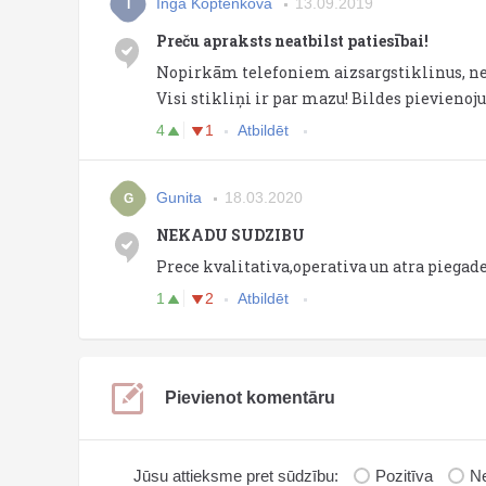
Inga Koptenkova
13.09.2019
I
Preču apraksts neatbilst patiesībai!
Nopirkām telefoniem aizsargstiklinus, ne
Visi stikliņi ir par mazu! Bildes pievienoj
4
1
Atbildēt
Gunita
18.03.2020
G
NEKADU SUDZIBU
Prece kvalitativa,operativa un atra piegade
1
2
Atbildēt
Pievienot komentāru
Jūsu attieksme pret sūdzību:
Pozitīva
Ne