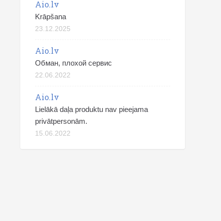
Aio.lv
Krāpšana
23.12.2025
Aio.lv
Обман, плохой сервис
22.06.2022
Aio.lv
Lielākā daļa produktu nav pieejama
privātpersonām.
15.06.2022