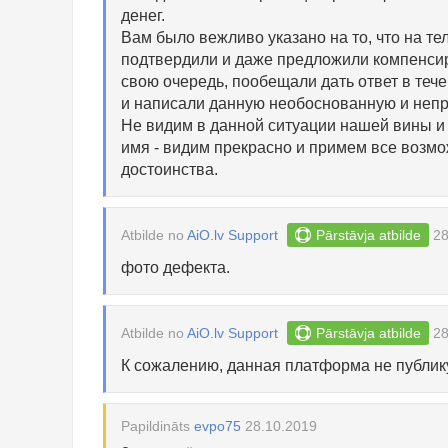
денег.
Вам было вежливо указано на то, что на т
подтвердили и даже предложили компенсиро
свою очередь, пообещали дать ответ в теч
и написали данную необоснованную и неп
Не видим в данной ситуации нашей вины и
имя - видим прекрасно и примем все возм
достоинства.
Atbilde no
AiO.lv Support
Pārstāvja atbilde
28
фото дефекта.
Atbilde no
AiO.lv Support
Pārstāvja atbilde
28
К сожалению, данная платформа не публику
Papildināts
evpo75
28.10.2019