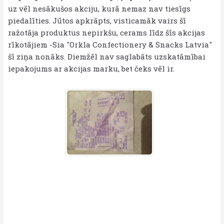
uz vēl nesākušos akciju, kurā nemaz nav tiesīgs
piedalīties. Jūtos apkrāpts, visticamāk vairs šī
ražotāja produktus nepirkšu, cerams līdz šīs akcijas
rīkotājiem -Sia "Orkla Confectionery & Snacks Latvia"
šī ziņa nonāks. Diemžēl nav saglabāts uzskatāmībai
iepakojums ar akcijas marku, bet čeks vēl ir.