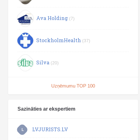
Ava Holding
(7)
StockholmHealth
(37)
Silva
(20)
Uzņēmumu TOP 100
Sazināties ar ekspertiem
LVJURISTS.LV
L