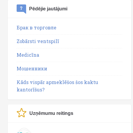
Pēdējie jautājumi
Брак в торговле
Zobārsti ventspilī
Medicīna
Мошенники
Kāds vispār apmeklēšos šos kaktu
kantorīšus?
Uzņēmumu reitings