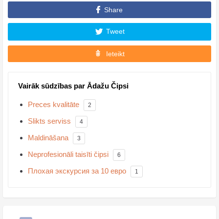
Share
Tweet
Ieteikt
Vairāk sūdzības par Ādažu Čipsi
Preces kvalitāte
2
Slikts serviss
4
Maldināšana
3
Neprofesionāli taisīti čipsi
6
Плохая экскурсия за 10 евро
1