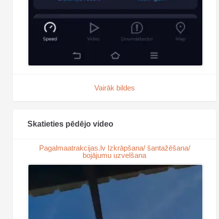
Vairāk bildes
Skatieties pēdējo video
Pagalmaatrakcijas.lv Izkrāpšana/ šantažēšana/
bojājumu uzvelšana