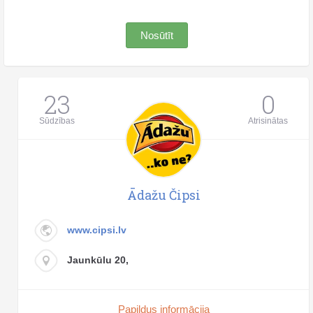
Nosūtīt
23
0
Sūdzības
Atrisinātas
Ādažu Čipsi
www.cipsi.lv
Jaunkūlu 20,
Papildus informācija