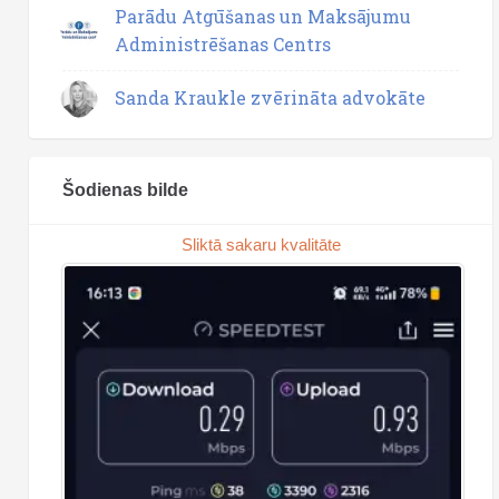
Parādu Atgūšanas un Maksājumu
Administrēšanas Centrs
Sanda Kraukle zvērināta advokāte
Šodienas bilde
Sliktā sakaru kvalitāte