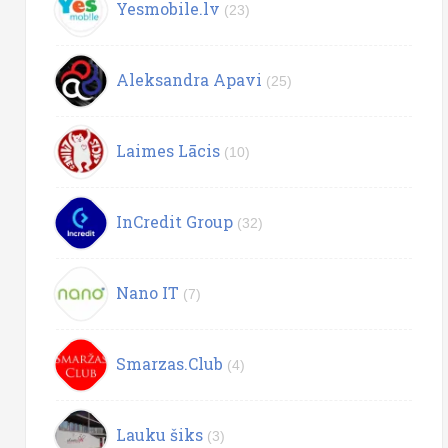
Yesmobile.lv
(23)
Aleksandra Apavi
(25)
Laimes Lācis
(10)
InCredit Group
(32)
Nano IT
(7)
Smarzas.Club
(4)
Lauku šiks
(3)