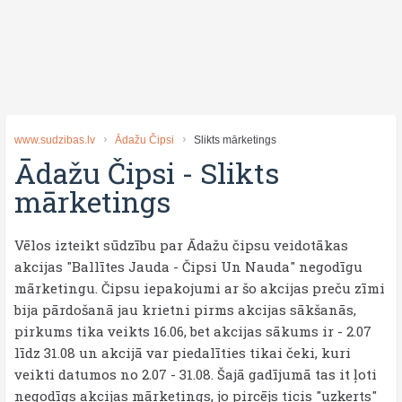
www.sudzibas.lv
Ādažu Čipsi
Slikts mārketings
Ādažu Čipsi
-
Slikts
mārketings
Vēlos izteikt sūdzību par Ādažu čipsu veidotākas
akcijas "Ballītes Jauda - Čipsi Un Nauda" negodīgu
mārketingu. Čipsu iepakojumi ar šo akcijas preču zīmi
bija pārdošanā jau krietni pirms akcijas sākšanās,
pirkums tika veikts 16.06, bet akcijas sākums ir - 2.07
līdz 31.08 un akcijā var piedalīties tikai čeki, kuri
veikti datumos no 2.07 - 31.08. Šajā gadījumā tas it ļoti
negodīgs akcijas mārketings, jo pircējs ticis "uzķerts"