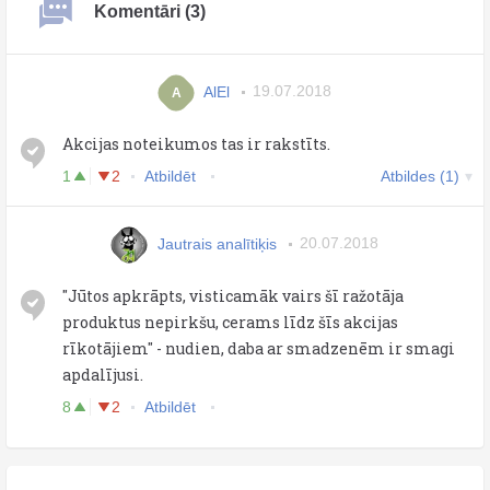
Komentāri (3)
AlEl
19.07.2018
A
Akcijas noteikumos tas ir rakstīts.
1
2
Atbildēt
Atbildes (1)
Jautrais analītiķis
20.07.2018
"Jūtos apkrāpts, visticamāk vairs šī ražotāja
produktus nepirkšu, cerams līdz šīs akcijas
rīkotājiem" - nudien, daba ar smadzenēm ir smagi
apdalījusi.
8
2
Atbildēt