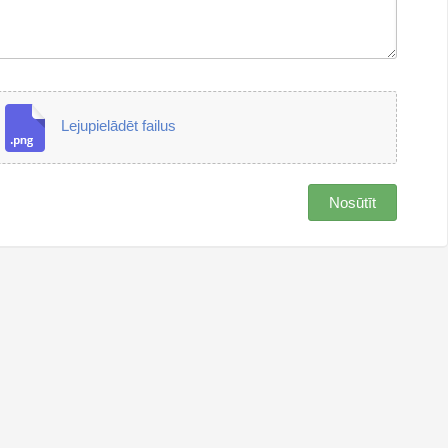
Lejupielādēt failus
Nosūtīt