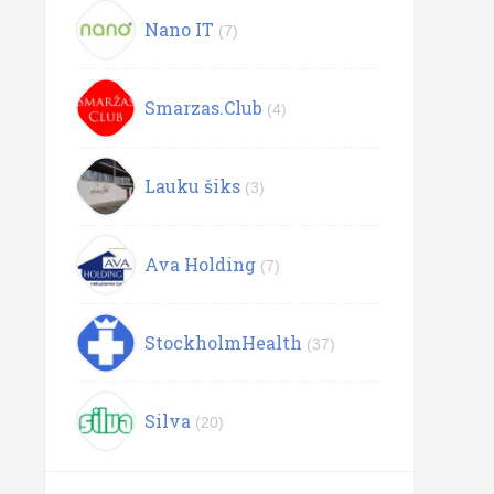
Nano IT
(7)
Smarzas.Club
(4)
Lauku šiks
(3)
Ava Holding
(7)
StockholmHealth
(37)
Silva
(20)