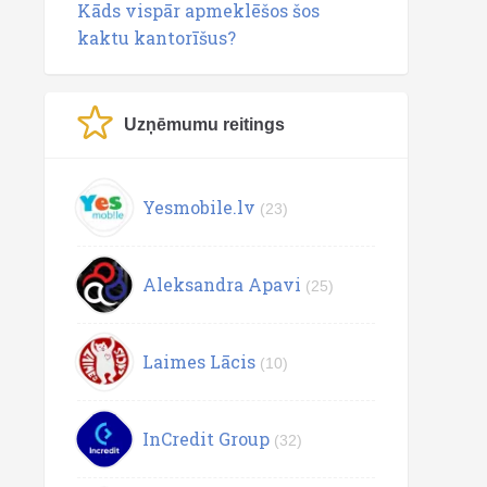
Kāds vispār apmeklēšos šos
kaktu kantorīšus?
Uzņēmumu reitings
Yesmobile.lv
(23)
Aleksandra Apavi
(25)
Laimes Lācis
(10)
InCredit Group
(32)