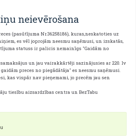
iņu neievērošana
preces (pasūtījuma Nr.36258186), kuras,neskatoties uz
iņiem, es vēl joprojām neesmu saņēmusi, un izskatās,
tījuma statuss ir palicis nemainīgs "Gaidām no
samaksājus un jau vairakkārtēji sazinājusies ar 220. lv
ām gaidām preces no piegādātāja" es neesmu saņēmusi.
esi, kas vispār nav pieņemami, jo precēm jau sen
tāju tiesību aizsardzības centra un BezTabu
bu