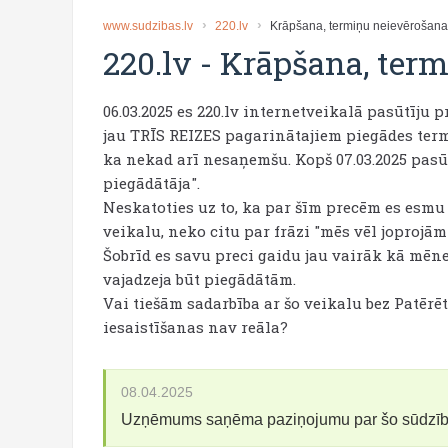
www.sudzibas.lv
220.lv
Krāpšana, termiņu neievērošana
220.lv
-
Krāpšana, term
06.03.2025 es 220.lv internetveikalā pasūtīju 
jau TRĪS REIZES pagarinātajiem piegādes term
ka nekad arī nesaņemšu. Kopš 07.03.2025 pasū
piegādātāja".
Neskatoties uz to, ka par šīm precēm es esmu 
veikalu, neko citu par frāzi "mēs vēl joproj
Šobrīd es savu preci gaidu jau vairāk kā mēn
vajadzeja būt piegādātām.
Vai tiešām sadarbība ar šo veikalu bez Patērē
iesaistīšanas nav reāla?
08.04.2025
Uzņēmums saņēma paziņojumu par šo sūdzī