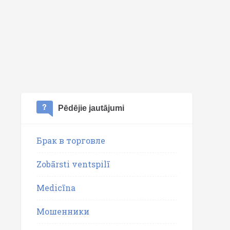
Pēdējie jautājumi
Брак в торговле
Zobārsti ventspilī
Medicīna
Мошенники