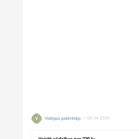
Vidējais patērētājs
08.04.2025
V
Vairāk sūdzības par 220.lv