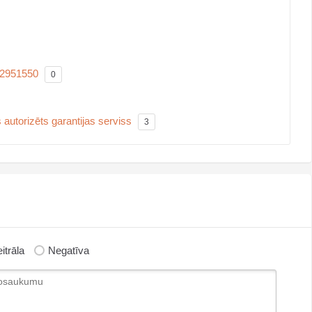
42951550
0
 autorizēts garantijas serviss
3
itrāla
Negatīva