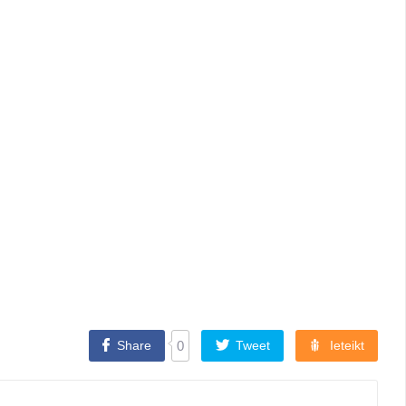
Share
0
Tweet
Ieteikt