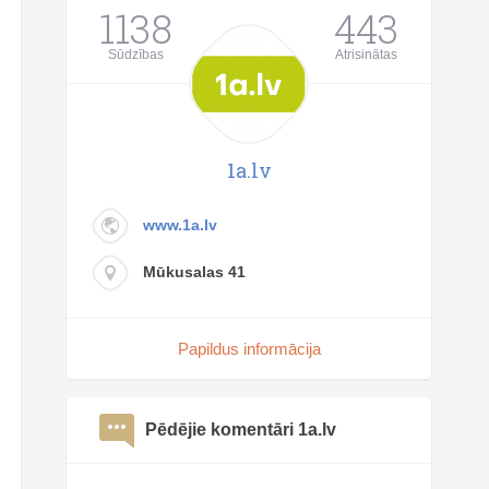
1138
443
Sūdzības
Atrisinātas
1a.lv
www.1a.lv
Mūkusalas 41
Papildus informācija
Pēdējie komentāri 1a.lv