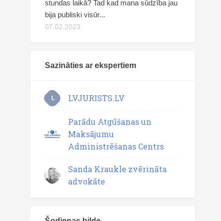
stundas laikā? Tad kad mana sūdzība jau
bija publiski visūr...
07.02.2023
Sazināties ar ekspertiem
LVJURISTS.LV
L
Parādu Atgūšanas un
Maksājumu
Administrēšanas Centrs
Sanda Kraukle zvērināta
advokāte
Šodienas bilde