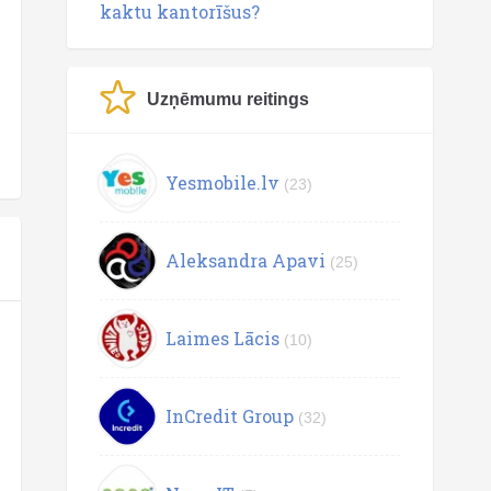
kaktu kantorīšus?
Uzņēmumu reitings
Yesmobile.lv
(23)
Aleksandra Apavi
(25)
Laimes Lācis
(10)
InCredit Group
(32)