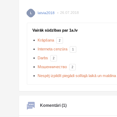
latvia2018
26.07.2018
L
Vairāk sūdzības par 1a.lv
Krāpšana
2
Interneta cenzūra
1
Darbs
2
Мошенничество
2
Nespēj izpildīt piegādi solītajā laikā un maldina
Komentāri (1)