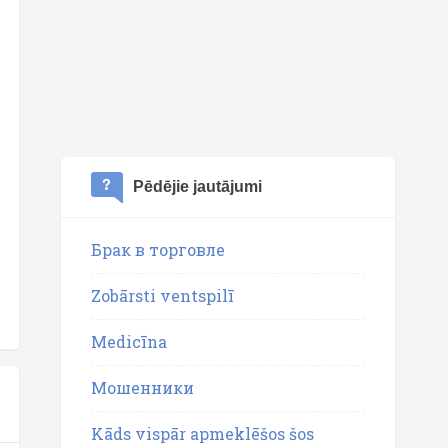
Pēdējie jautājumi
Брак в торговле
Zobārsti ventspilī
Medicīna
Мошенники
Kāds vispār apmeklēšos šos