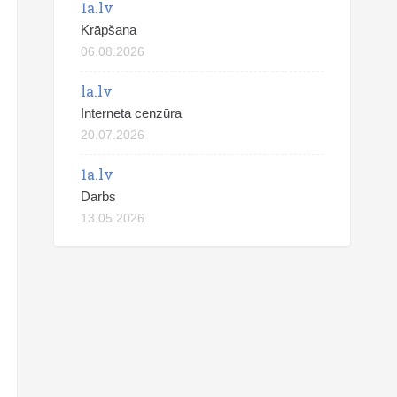
1a.lv
Krāpšana
06.08.2026
la.lv
Interneta cenzūra
20.07.2026
1a.lv
Darbs
13.05.2026