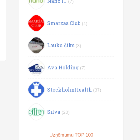
Nano IT
(7)
Smarzas.Club
(4)
Lauku šiks
(3)
Ava Holding
(7)
StockholmHealth
(37)
Silva
(20)
Uzņēmumu TOP 100