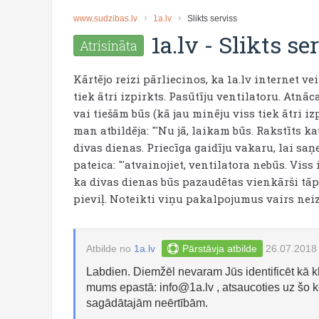
www.sudzibas.lv
1a.lv
Slikts serviss
1a.lv
-
Slikts se
Atrisināta
Kārtējo reizi pārliecinos, ka 1a.lv internet ve
tiek ātri izpirkts. Pasūtīju ventilatoru. Atnā
vai tiešām būs (kā jau minēju viss tiek ātri iz
man atbildēja: "'Nu jā, laikam būs. Rakstīts kau
divas dienas. Priecīga gaidīju vakaru, lai saņ
pateica: "'atvainojiet, ventilatora nebūs. Viss 
ka divas dienas būs pazaudētas vienkārši tāpat
pieviļ. Noteikti viņu pakalpojumus vairs ne
Atbilde no
1a.lv
Pārstāvja atbilde
26.07.2018
Labdien. Diemžēl nevaram Jūs identificēt kā kl
mums epastā:
info@1a.lv
, atsaucoties uz šo 
sagādātajām neērtībām.