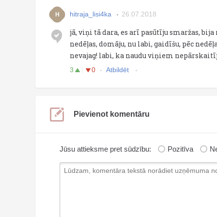
hitraja_lisi4ka
26.07.2018
H
jā, viņi tā dara, es arī pasūtīju smaržas, bij
nedēļas, domāju, nu labi, gaidīšu, pēc nedēļa
nevajag! labi, ka naudu viņiem nepārskaitīju
3
0
Atbildēt
Pievienot komentāru
Jūsu attieksme pret sūdzību:
Pozitīva
Ne