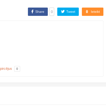
Share
0
Tweet
Ieteikt
 pircējus
0