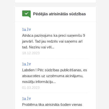
Pēdējās atrisinātās sūdzības
1a.lv
Atnāca paziņojums ka preci saņemšu 9
janvārī. Tad jau redzēs vai saņems arī
tad. Nezinu vai vēl...
18.12.2023
1a.lv
Labdien ! Pēc sūdzības publicēšanas, es
atsaucoties uz uzņēmuma aicinājumu,
nosūtīju informāciju...
01.03.2023
1a.lv
Problēma tika atrisināta šodien vienas