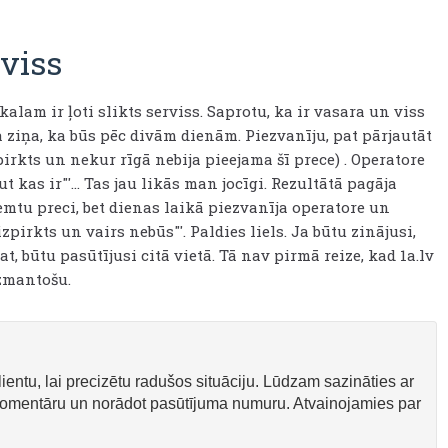
rviss
ikalam ir ļoti slikts serviss. Saprotu, ka ir vasara un viss
ca ziņa, ka būs pēc divām dienām. Piezvanīju, pat pārjautāt
pirkts un nekur rīgā nebija pieejama šī prece) . Operatore
t kas ir"'... Tas jau likās man jocīgi. Rezultātā pagāja
emtu preci, bet dienas laikā piezvanīja operatore un
izpirkts un vairs nebūs"'. Paldies liels. Ja būtu zinājusi,
, būtu pasūtījusi citā vietā. Tā nav pirmā reize, kad 1a.lv
izmantošu.
ientu, lai precizētu radušos situāciju. Lūdzam sazināties ar
komentāru un norādot pasūtījuma numuru. Atvainojamies par