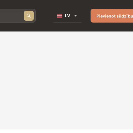
LV
Pievienot sūdzīb