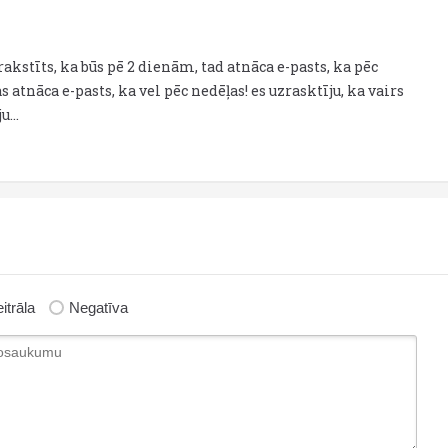
a rakstīts, ka būs pē 2 dienām, tad atnāca e-pasts, ka pēc
s atnāca e-pasts, ka vel pēc nedēļas! es uzrasktīju, ka vairs
...
itrāla
Negatīva