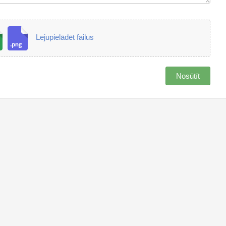
Lejupielādēt failus
Nosūtīt