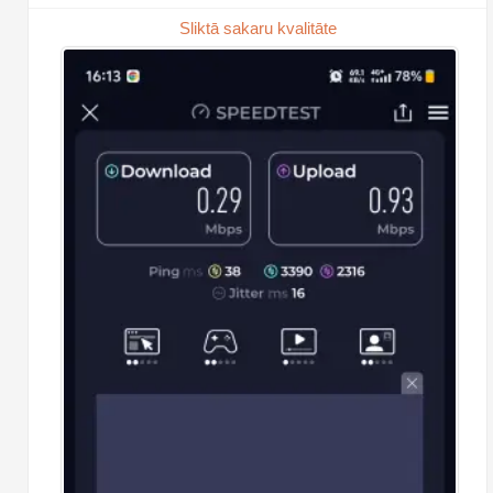
Sliktā sakaru kvalitāte