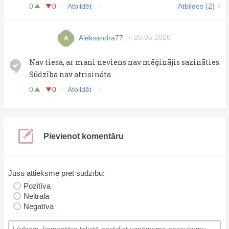
0
0
Atbildēt
Atbildes (2)
Aleksandra77
25.05.2020
A
Nav tiesa, ar mani neviens nav mēģinājis sazināties.
Sūdzība nav atrisināta
0
0
Atbildēt
Pievienot komentāru
Jūsu attieksme pret sūdzību:
Pozitīva
Neitrāla
Negatīva