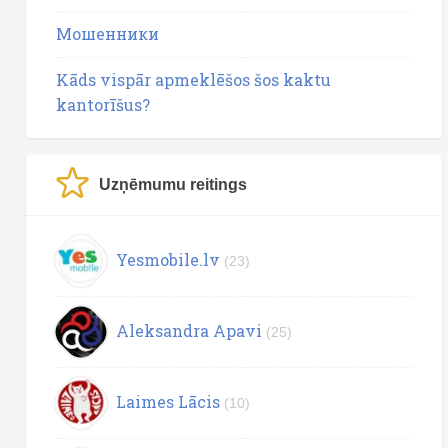
Мошенники
Kāds vispār apmeklēšos šos kaktu
kantorīšus?
Uzņēmumu reitings
Yesmobile.lv
(23)
Aleksandra Apavi
(25)
Laimes Lācis
(10)