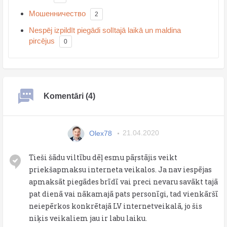
Мошенничество
2
Nespēj izpildīt piegādi solītajā laikā un maldina
pircējus
0
Komentāri (4)
Olex78
21.04.2020
Tieši šādu viltību dēļ esmu pāŗstājis veikt
priekšapmaksu interneta veikalos. Ja nav iespējas
apmaksāt piegādes brīdī vai preci nevaru savākt tajā
pat dienā vai nākamajā pats personīgi, tad vienkāršī
neiepērkos konkrētajā LV internetveikalā, jo šis
niķis veikaliem jau ir labu laiku.