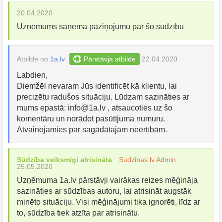
20.04.2020
Uzņēmums saņēma paziņojumu par šo sūdzību
Atbilde no
1a.lv
Pārstāvja atbilde
22.04.2020
Labdien,
Diemžēl nevaram Jūs identificēt kā klientu, lai
precizētu radušos situāciju. Lūdzam sazināties ar
mums epastā:
info@1a.lv
, atsaucoties uz šo
komentāru un norādot pasūtījuma numuru.
Atvainojamies par sagādātajām neērtībām.
Sūdzība veiksmīgi atrisināta
Sudzibas.lv Admin
25.05.2020
Uzņēmuma 1a.lv pārstāvji vairākas reizes mēģināja
sazināties ar sūdzības autoru, lai atrisināt augstāk
minēto situāciju. Visi mēģinājumi tika ignorēti, līdz ar
to, sūdzība tiek atzīta par atrisinātu.