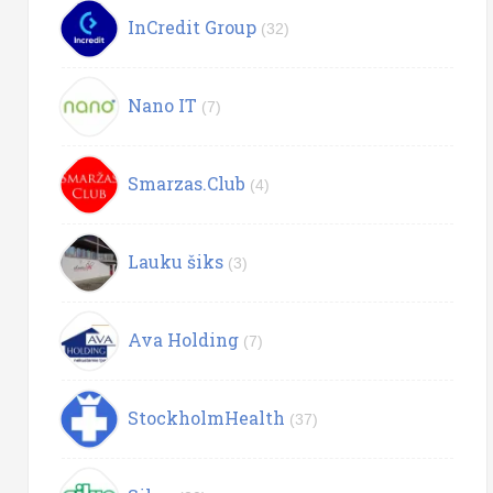
InCredit Group
(32)
Nano IT
(7)
Smarzas.Club
(4)
Lauku šiks
(3)
Ava Holding
(7)
StockholmHealth
(37)