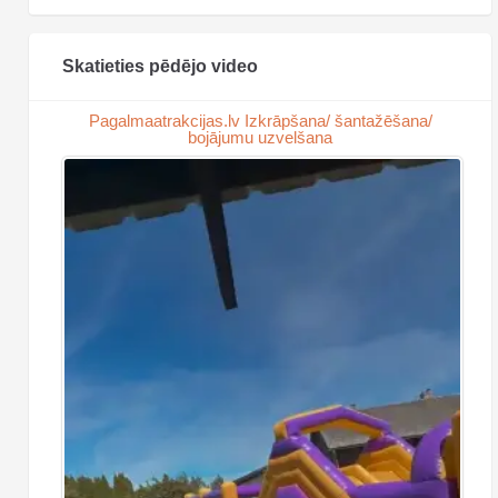
Skatieties pēdējo video
Pagalmaatrakcijas.lv Izkrāpšana/ šantažēšana/
bojājumu uzvelšana