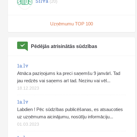
Silva
(20)
Uzņēmumu TOP 100
Pēdējās atrisinātās sūdzības
1a.lv
Atnāca paziņojums ka preci saņemšu 9 janvārī. Tad
jau redzēs vai saņems arī tad. Nezinu vai vēl...
18.12.2023
1a.lv
Labdien ! Pēc sūdzības publicēšanas, es atsaucoties
uz uzņēmuma aicinājumu, nosūtīju informāciju...
01.03.2023