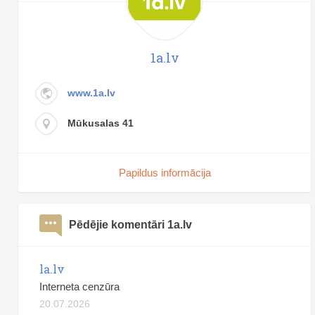
1a.lv
www.1a.lv
Mūkusalas 41
Papildus informācija
Pēdējie komentāri 1a.lv
la.lv
Interneta cenzūra
20.07.2026