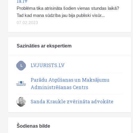
1a.lv
Problēma tika atrisināta šodien vienas stundas laikā?
Tad kad mana sūdzība jau bija publiski visūr...
07.02.2023
Sazināties ar ekspertiem
LVJURISTS.LV
L
Parādu Atgūšanas un Maksājumu
Administrēšanas Centrs
Sanda Kraukle zvērināta advokāte
Šodienas bilde