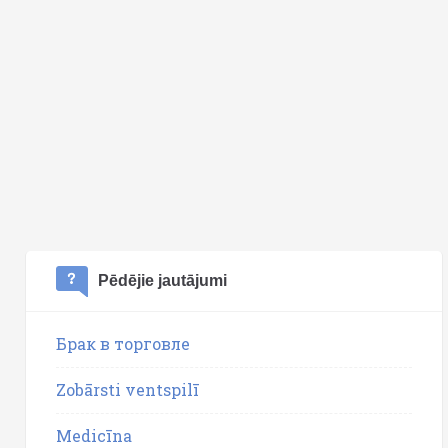
Pēdējie jautājumi
Брак в торговле
Zobārsti ventspilī
Medicīna