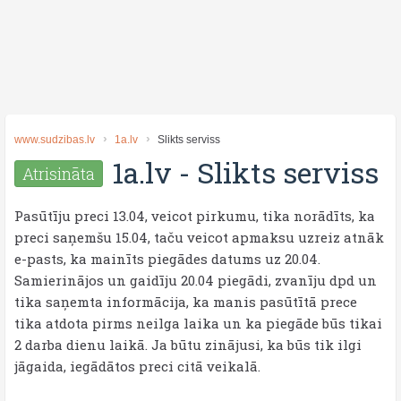
www.sudzibas.lv
1a.lv
Slikts serviss
1a.lv
-
Slikts serviss
Atrisināta
Pasūtīju preci 13.04, veicot pirkumu, tika norādīts, ka
preci saņemšu 15.04, taču veicot apmaksu uzreiz atnāk
e-pasts, ka mainīts piegādes datums uz 20.04.
Samierinājos un gaidīju 20.04 piegādi, zvanīju dpd un
tika saņemta informācija, ka manis pasūtītā prece
tika atdota pirms neilga laika un ka piegāde būs tikai
2 darba dienu laikā. Ja būtu zinājusi, ka būs tik ilgi
jāgaida, iegādātos preci citā veikalā.