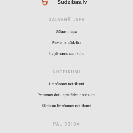
Sudzibas.lv
GALVENĀ LAPA
Sākuma lapa
Pievienot sūdzību
Uzņēmumu saraksts
NOTEIKUMI
Lietošanas noteikumi
Personas datu apstrādes noteikumi
Sīkdatņu lietošanas noteikumi
PALĪDZĪBA