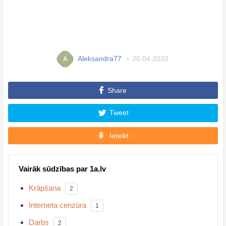
Aleksandra77
20.04.2020
A
Share
Tweet
Ieteikt
Vairāk sūdzības par 1a.lv
Krāpšana
2
Interneta cenzūra
1
Darbs
2