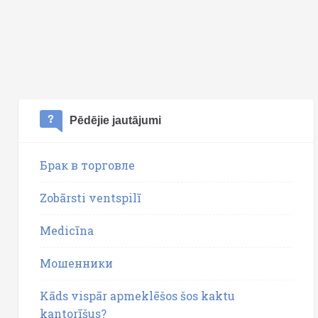
Pēdējie jautājumi
Брак в торговле
Zobārsti ventspilī
Medicīna
Мошенники
Kāds vispār apmeklēšos šos kaktu
kantorīšus?