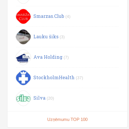
Smarzas.Club
(4)
Lauku šiks
(3)
Ava Holding
(7)
StockholmHealth
(37)
Silva
(20)
Uzņēmumu TOP 100