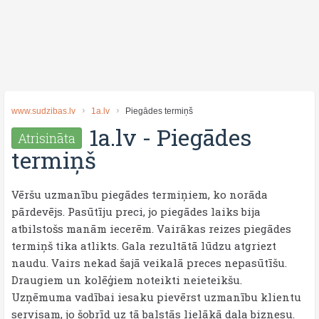
www.sudzibas.lv
1a.lv
Piegādes termiņš
1a.lv
-
Piegādes
Atrisināta
termiņš
Vēršu uzmanību piegādes termiņiem, ko norāda
pārdevējs. Pasūtīju preci, jo piegādes laiks bija
atbilstošs manām iecerēm. Vairākas reizes piegādes
termiņš tika atlikts. Gala rezultātā lūdzu atgriezt
naudu. Vairs nekad šajā veikalā preces nepasūtīšu.
Draugiem un kolēģiem noteikti neieteikšu.
Uzņēmuma vadībai iesaku pievērst uzmanību klientu
servisam, jo šobrīd uz tā balstās lielākā daļa biznesu.