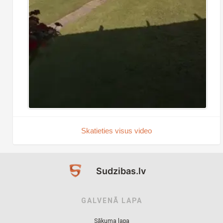
Skatieties visus video
Sudzibas.lv
GALVENĀ LAPA
Sākuma lapa