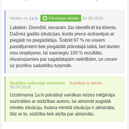
Atbilde no
1a.lv
Pārstāvja atbilde
03.08.2018
Labdien. Diemžēl, nevaram Jūs identificēt kā klientu.
Dažreiz gadās situācijas, kurās prece aizkavējas ar
piegādi no piegādātāja. Šobrīd 97 % no visiem
pasūtījumiem tiek piegādāti plānotajā laikā, bet darām
visu iespējamo, lai sasniegtu 100 % rezultātu.
Atvainojamies par sagādātajām neērtībām, un ceram
uz pozitīvu sadarbību turpmāk.
Sūdzība veiksmīgi atrisināta
Sudzibas.lv Admin
30.09.2018
Uzņēmuma 1a.lv pārstāvji vairākas reizes mēģināja
sazināties ar sūdzības autoru, lai atrisināt augstāk
minēto situāciju. Autora minētā situācija ir atrisināta,
līdz ar to, sūdzība tiek atzīta par atrisinātu.