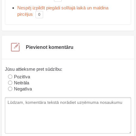
Nespēj izpildīt piegādi solītajā laikā un maldina
pircējus
0
Pievienot komentāru
Jūsu attieksme pret sūdzību:
Pozitīva
Neitrāla
Negatīva