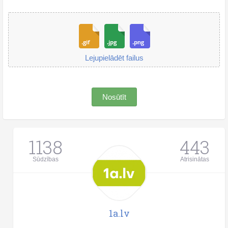
Lejupielādēt failus
Nosūtīt
1138
443
Sūdzības
Atrisinātas
1a.lv