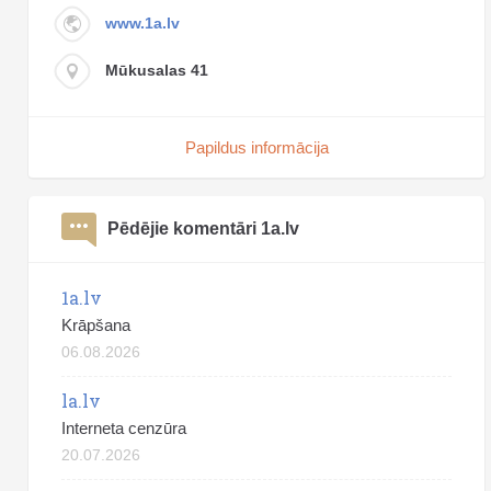
www.1a.lv
Mūkusalas 41
Papildus informācija
Pēdējie komentāri 1a.lv
1a.lv
Krāpšana
06.08.2026
la.lv
Interneta cenzūra
20.07.2026