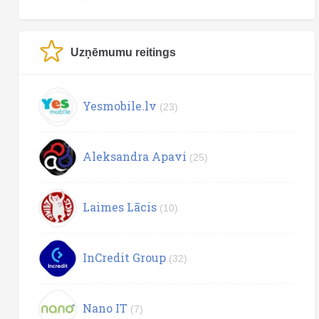
Uzņēmumu reitings
Yesmobile.lv
(23)
Aleksandra Apavi
(25)
Laimes Lācis
(10)
InCredit Group
(32)
Nano IT
(7)