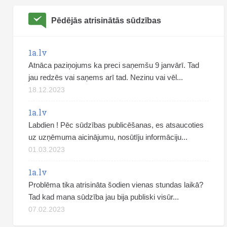
Pēdējās atrisinātās sūdzības
1a.lv
Atnāca paziņojums ka preci saņemšu 9 janvārī. Tad
jau redzēs vai saņems arī tad. Nezinu vai vēl...
18.12.2023
1a.lv
Labdien ! Pēc sūdzības publicēšanas, es atsaucoties
uz uzņēmuma aicinājumu, nosūtīju informāciju...
01.03.2023
1a.lv
Problēma tika atrisināta šodien vienas stundas laikā?
Tad kad mana sūdzība jau bija publiski visūr...
07.02.2023