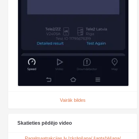
Vairāk bildes
Skatieties pēdējo video
Pagalmaatrakcijas.lv Izkrāpšana/ šantažēšana/