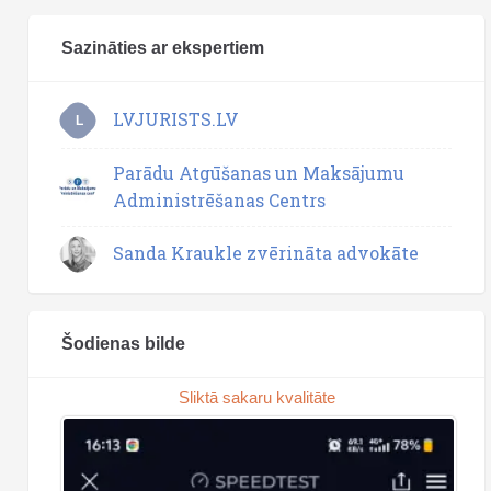
Sazināties ar ekspertiem
LVJURISTS.LV
L
Parādu Atgūšanas un Maksājumu
Administrēšanas Centrs
Sanda Kraukle zvērināta advokāte
Šodienas bilde
Sliktā sakaru kvalitāte