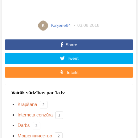
Kaķene84
03.08.2018
K
Share
Tweet
Ieteikt
Vairāk sūdzības par 1a.lv
Krāpšana
2
Interneta cenzūra
1
Darbs
2
Мошенничество
2