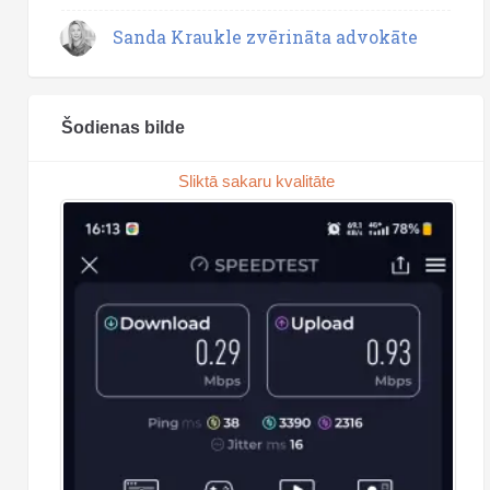
Sanda Kraukle zvērināta advokāte
Šodienas bilde
Sliktā sakaru kvalitāte