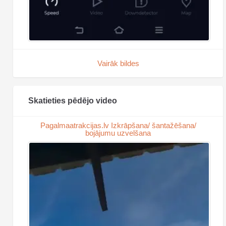
Vairāk bildes
Skatieties pēdējo video
Pagalmaatrakcijas.lv Izkrāpšana/ šantažēšana/
bojājumu uzvelšana