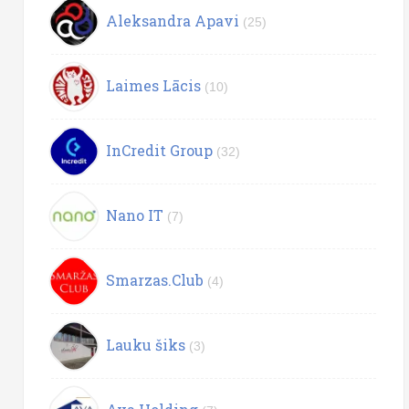
Aleksandra Apavi
(25)
Laimes Lācis
(10)
InCredit Group
(32)
Nano IT
(7)
Smarzas.Club
(4)
Lauku šiks
(3)