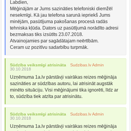
Labdien,
Mēģinājām ar Jums sazināties telefoniski diemžēl
nesekmīgi. Kā jau telefona sarunā iepriekš Jums
minējām, pasūtījuma pakošanas procesā radās
tehniska kļūda. Dators uz pasūtījumā norādīto adresi
bezmaksas tiks izsūtīts 23.07.2018.
Atvainojamies par sagādātajam neērtībām.
Ceram uz pozitīvu sadarbību turpmāk.
Sūdzība veiksmīgi atrisināta
Sudzibas.lv Admin
30.10.2018
Uzņēmuma 1a.lv pārstāvji vairākas reizes mēģināja
sazināties ar sūdzības autoru, lai atrisināt augstāk
minēto situāciju. Visi mēģinājumi tika ignorēti, līdz ar
to, sūdzība tiek atzīta par atrisinātu.
Sūdzība veiksmīgi atrisināta
Sudzibas.lv Admin
30.10.2018
Uzņēmuma 1a.lv pārstāvji vairākas reizes mēģināja