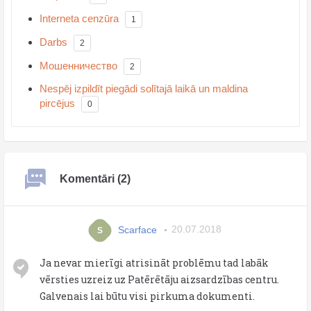
Interneta cenzūra
1
Darbs
2
Мошенничество
2
Nespēj izpildīt piegādi solītajā laikā un maldina
pircējus
0
Komentāri (2)
Scarface
20.07.2018
S
Ja nevar mierīgi atrisināt problēmu tad labāk
vērsties uzreiz uz Patērētāju aizsardzības centru.
Galvenais lai būtu visi pirkuma dokumenti.