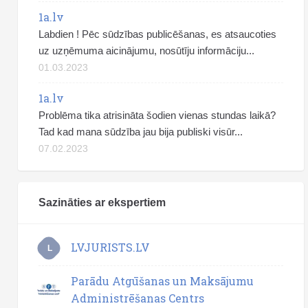
1a.lv
Labdien ! Pēc sūdzības publicēšanas, es atsaucoties
uz uzņēmuma aicinājumu, nosūtīju informāciju...
01.03.2023
1a.lv
Problēma tika atrisināta šodien vienas stundas laikā?
Tad kad mana sūdzība jau bija publiski visūr...
07.02.2023
Sazināties ar ekspertiem
LVJURISTS.LV
L
Parādu Atgūšanas un Maksājumu
Administrēšanas Centrs