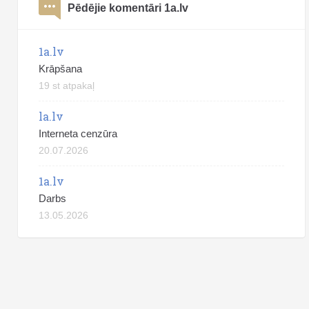
Pēdējie komentāri 1a.lv
1a.lv
Krāpšana
19 st atpakaļ
la.lv
Interneta cenzūra
20.07.2026
1a.lv
Darbs
13.05.2026