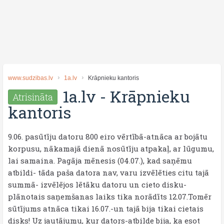
www.sudzibas.lv
1a.lv
Krāpnieku kantoris
1a.lv
-
Krāpnieku
Atrisināta
kantoris
9.06. pasūtīju datoru 800 eiro vērtībā-atnāca ar bojātu
korpusu, nākamajā dienā nosūtīju atpakaļ, ar lūgumu,
lai samaina. Pagāja mēnesis (04.07.), kad saņēmu
atbildi- tāda paša datora nav, varu izvēlēties citu tajā
summā- izvēlējos lētāku datoru un cieto disku-
plānotais saņemšanas laiks tika norādīts 12.07.Tomēr
sūtījums atnāca tikai 16.07.-un tajā bija tikai cietais
disks! Uz jautājumu, kur dators-atbilde bija, ka esot