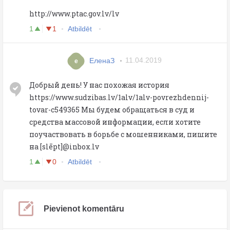
http://www.ptac.gov.lv/lv
1
1
Atbildēt
ЕленаЗ
11.04.2019
е
Добрый день! У нас похожая история
https://www.sudzibas.lv/1alv/1alv-povrezhdennij-
tovar-c549365 Мы будем обращаться в суд и
средства массовой информации, если хотите
поучаствовать в борьбе с мошенниками, пишите
на [slēpt]@inbox.lv
1
0
Atbildēt
Pievienot komentāru