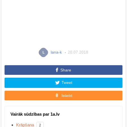
lana-k
20.07.2018
L
Share
Tweet
Ieteikt
Vairāk sūdzības par 1a.lv
Krāpšana
2