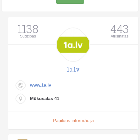
1138
443
Sūdzības
Atrisinātas
1a.lv
www.1a.lv
Mūkusalas 41
Papildus informācija