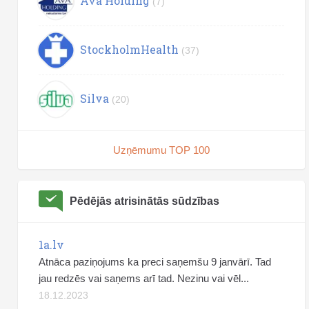
Ava Holding
(7)
StockholmHealth
(37)
Silva
(20)
Uzņēmumu TOP 100
Pēdējās atrisinātās sūdzības
1a.lv
Atnāca paziņojums ka preci saņemšu 9 janvārī. Tad
jau redzēs vai saņems arī tad. Nezinu vai vēl...
18.12.2023