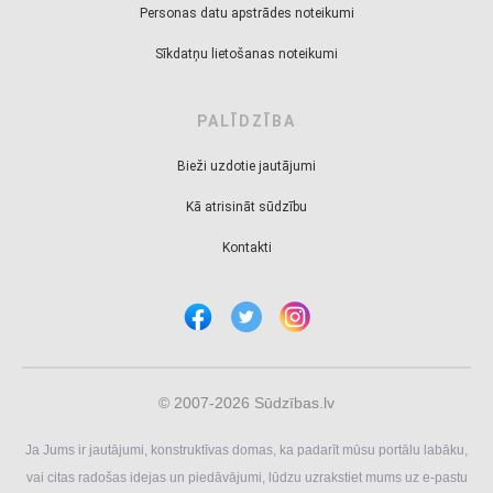
Personas datu apstrādes noteikumi
Sīkdatņu lietošanas noteikumi
PALĪDZĪBA
Bieži uzdotie jautājumi
Kā atrisināt sūdzību
Kontakti
© 2007-2026 Sūdzības.lv
Ja Jums ir jautājumi, konstruktīvas domas, ka padarīt mūsu portālu labāku,
vai citas radošas idejas un piedāvājumi, lūdzu uzrakstiet mums uz e-pastu