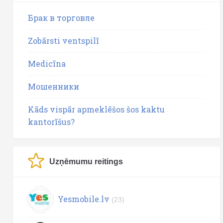
Брак в торговле
Zobārsti ventspilī
Medicīna
Мошенники
Kāds vispār apmeklēšos šos kaktu
kantorīšus?
Uzņēmumu reitings
Yesmobile.lv
(23)