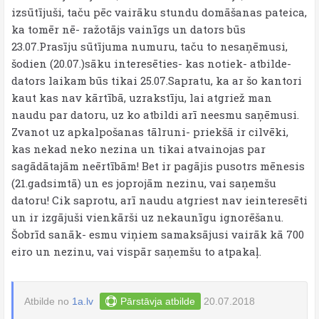
izsūtījuši, taču pēc vairāku stundu domāšanas pateica,
ka tomēr nē- ražotājs vainīgs un dators būs
23.07.Prasīju sūtījuma numuru, taču to nesaņēmusi,
šodien (20.07.)sāku interesēties- kas notiek- atbilde-
dators laikam būs tikai 25.07.Sapratu, ka ar šo kantori
kaut kas nav kārtībā, uzrakstīju, lai atgriež man
naudu par datoru, uz ko atbildi arī neesmu saņēmusi.
Zvanot uz apkalpošanas tālruni- priekšā ir cilvēki,
kas nekad neko nezina un tikai atvainojas par
sagādātajām neērtībām! Bet ir pagājis pusotrs mēnesis
(21.gadsimtā) un es joprojām nezinu, vai saņemšu
datoru! Cik saprotu, arī naudu atgriest nav ieinteresēti
un ir izgājuši vienkārši uz nekaunīgu ignorēšanu.
Šobrīd sanāk- esmu viņiem samaksājusi vairāk kā 700
eiro un nezinu, vai vispār saņemšu to atpakaļ.
Atbilde no
1a.lv
Pārstāvja atbilde
20.07.2018