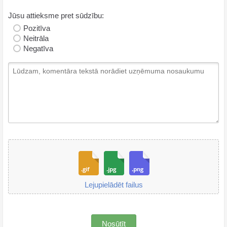
Jūsu attieksme pret sūdzību:
Pozitīva
Neitrāla
Negatīva
Lejupielādēt failus
Nosūtīt