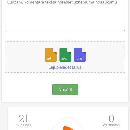
Lejupielādēt failus
Nosūtīt
21
0
Sūdzības
Atrisinātas