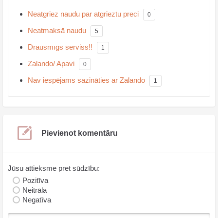
Neatgriez naudu par atgrieztu preci
0
Neatmaksā naudu
5
Drausmīgs serviss!!
1
Zalando/ Apavi
0
Nav iespējams sazināties ar Zalando
1
Pievienot komentāru
Jūsu attieksme pret sūdzību:
Pozitīva
Neitrāla
Negatīva