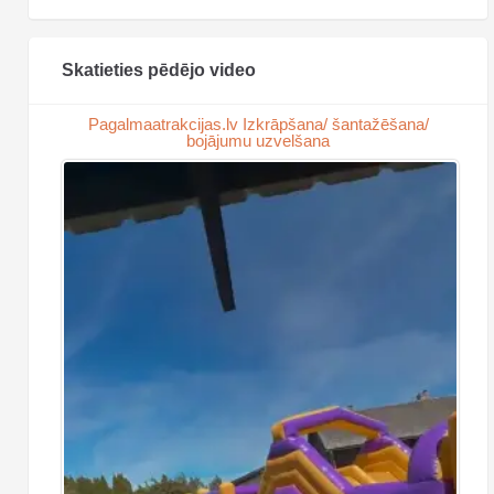
Skatieties pēdējo video
Pagalmaatrakcijas.lv Izkrāpšana/ šantažēšana/
bojājumu uzvelšana