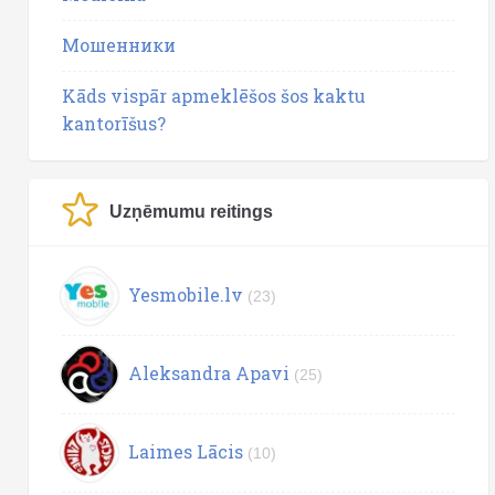
Мошенники
Kāds vispār apmeklēšos šos kaktu
kantorīšus?
Uzņēmumu reitings
Yesmobile.lv
(23)
Aleksandra Apavi
(25)
Laimes Lācis
(10)