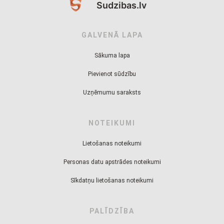
Sudzibas.lv
GALVENĀ LAPA
Sākuma lapa
Pievienot sūdzību
Uzņēmumu saraksts
NOTEIKUMI
Lietošanas noteikumi
Personas datu apstrādes noteikumi
Sīkdatņu lietošanas noteikumi
PALĪDZĪBA