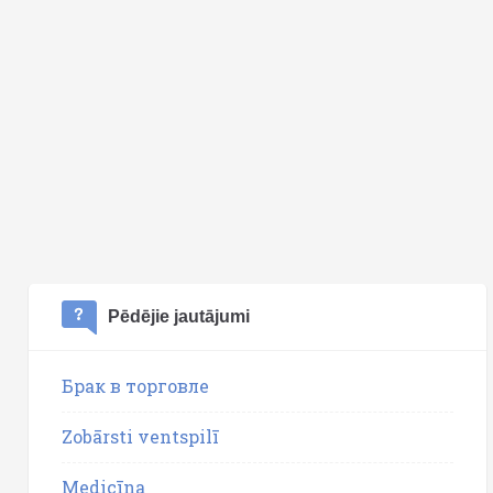
Pēdējie jautājumi
Брак в торговле
Zobārsti ventspilī
Medicīna