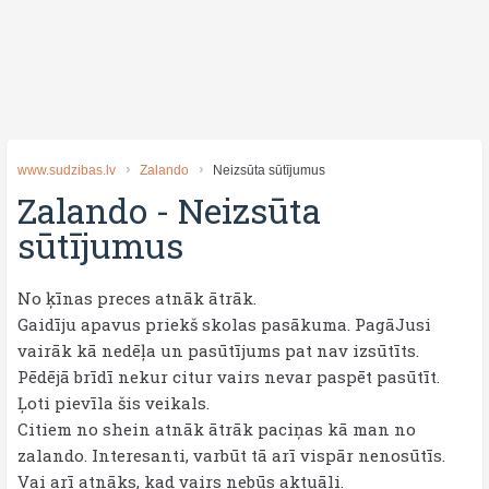
www.sudzibas.lv
Zalando
Neizsūta sūtījumus
Zalando
-
Neizsūta
sūtījumus
No ķīnas preces atnāk ātrāk.
Gaidīju apavus priekš skolas pasākuma. PagāJusi
vairāk kā nedēļa un pasūtījums pat nav izsūtīts.
Pēdējā brīdī nekur citur vairs nevar paspēt pasūtīt.
Ļoti pievīla šis veikals.
Citiem no shein atnāk ātrāk paciņas kā man no
zalando. Interesanti, varbūt tā arī vispār nenosūtīs.
Vai arī atnāks, kad vairs nebūs aktuāli.