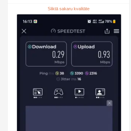
Sliktā sakaru kvalitāte