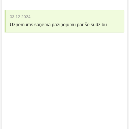
03.12.2024
Uzņēmums saņēma paziņojumu par šo sūdzību