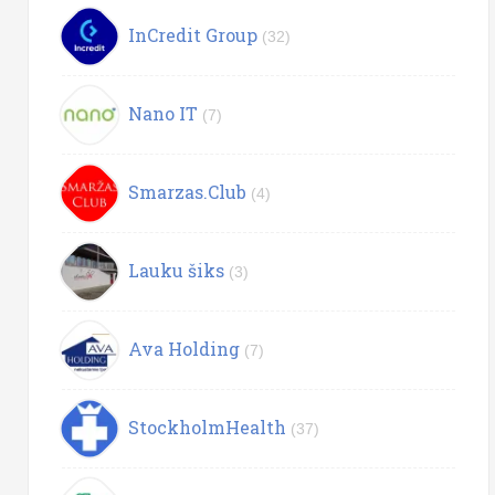
InCredit Group
(32)
Nano IT
(7)
Smarzas.Club
(4)
Lauku šiks
(3)
Ava Holding
(7)
StockholmHealth
(37)