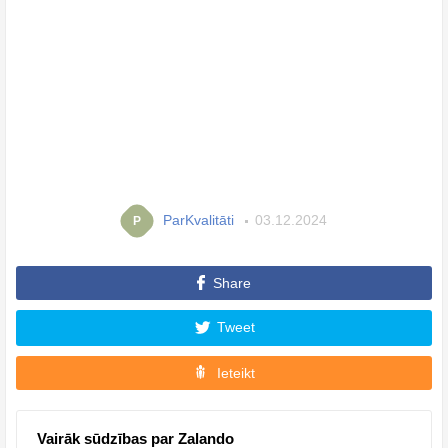
ParKvalitāti
03.12.2024
P
Share
Tweet
Ieteikt
Vairāk sūdzības par Zalando