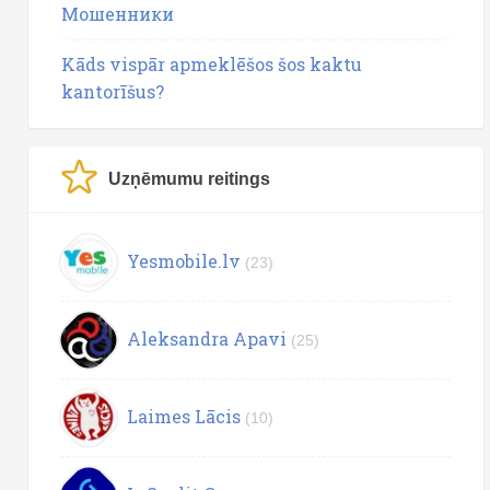
Мошенники
Kāds vispār apmeklēšos šos kaktu
kantorīšus?
Uzņēmumu reitings
Yesmobile.lv
(23)
Aleksandra Apavi
(25)
Laimes Lācis
(10)