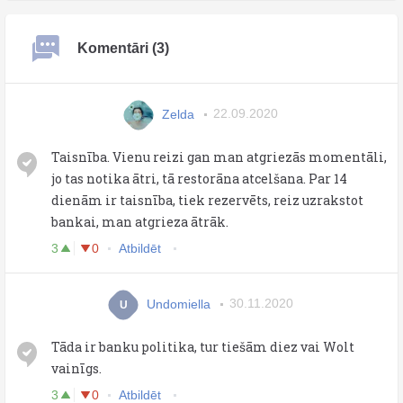
Komentāri (3)
Zelda
22.09.2020
Taisnība. Vienu reizi gan man atgriezās momentāli,
jo tas notika ātri, tā restorāna atcelšana. Par 14
dienām ir taisnība, tiek rezervēts, reiz uzrakstot
bankai, man atgrieza ātrāk.
3
0
Atbildēt
Undomiella
30.11.2020
U
Tāda ir banku politika, tur tiešām diez vai Wolt
vainīgs.
3
0
Atbildēt