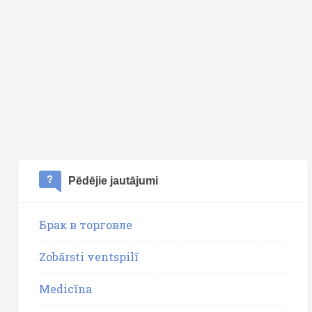
Pēdējie jautājumi
Брак в торговле
Zobārsti ventspilī
Medicīna