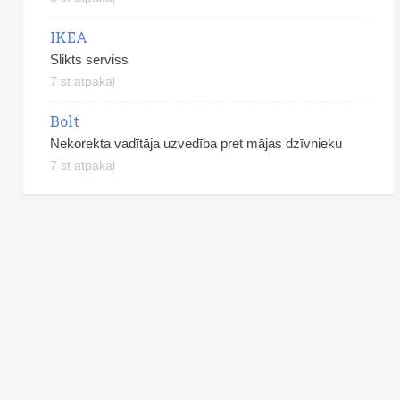
IKEA
Slikts serviss
7 st atpakaļ
Bolt
Nekorekta vadītāja uzvedība pret mājas dzīvnieku
7 st atpakaļ