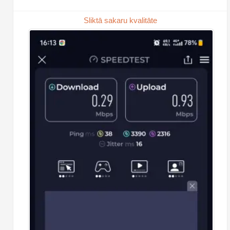
Sliktā sakaru kvalitāte