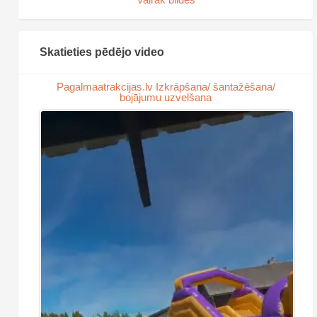
Skatieties pēdējo video
Pagalmaatrakcijas.lv Izkrāpšana/ šantažēšana/
bojājumu uzvelšana