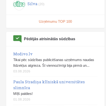
Silva
(20)
Uzņēmumu TOP 100
Pēdējās atrisinātās sūdzības
Modivo.lv
Tikai pēc sūdzības publicēšanas uzņēmums naudas
līdzekļus atgrieza. Šī viennozīmīgi bija pirmā un...
03.08.2026
Paula Stradiņa klīniskā universitātes
slimnīca
Mīļš paldies!
01.08.2026