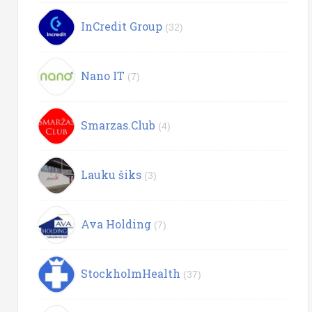
InCredit Group
(32)
Nano IT
(7)
Smarzas.Club
(4)
Lauku šiks
(3)
Ava Holding
(7)
StockholmHealth
(37)