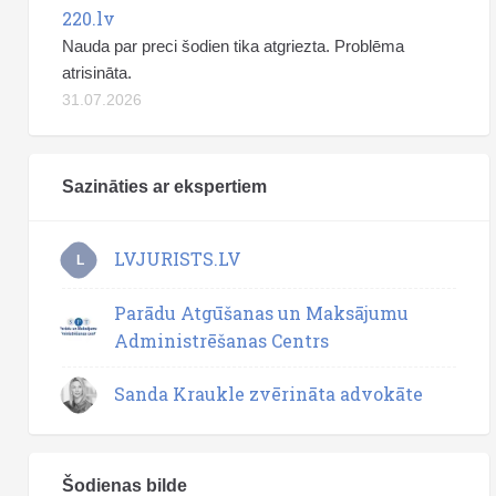
220.lv
Nauda par preci šodien tika atgriezta. Problēma
atrisināta.
31.07.2026
Sazināties ar ekspertiem
LVJURISTS.LV
L
Parādu Atgūšanas un Maksājumu
Administrēšanas Centrs
Sanda Kraukle zvērināta advokāte
Šodienas bilde