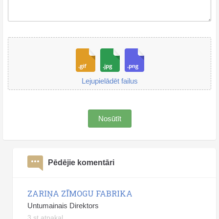
Lejupielādēt failus
Nosūtīt
Pēdējie komentāri
ZARIŅA ZĪMOGU FABRIKA
Untumainais Direktors
3 st atpakaļ