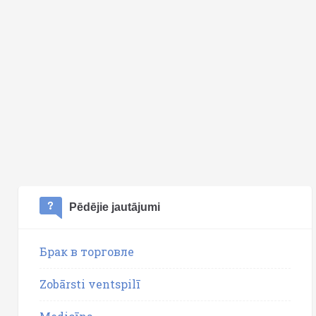
Pēdējie jautājumi
Брак в торговле
Zobārsti ventspilī