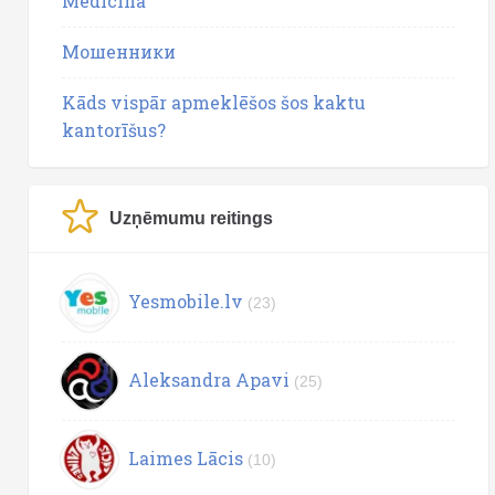
Medicīna
Мошенники
Kāds vispār apmeklēšos šos kaktu
kantorīšus?
Uzņēmumu reitings
Yesmobile.lv
(23)
Aleksandra Apavi
(25)
Laimes Lācis
(10)