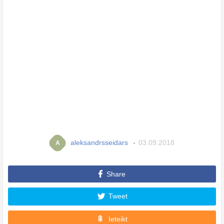
aleksandrsseidars
03.09.2018
A
Share
Tweet
Ieteikt