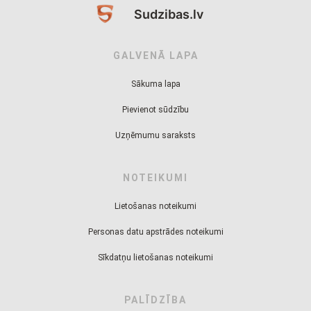
Sudzibas.lv
GALVENĀ LAPA
Sākuma lapa
Pievienot sūdzību
Uzņēmumu saraksts
NOTEIKUMI
Lietošanas noteikumi
Personas datu apstrādes noteikumi
Sīkdatņu lietošanas noteikumi
PALĪDZĪBA