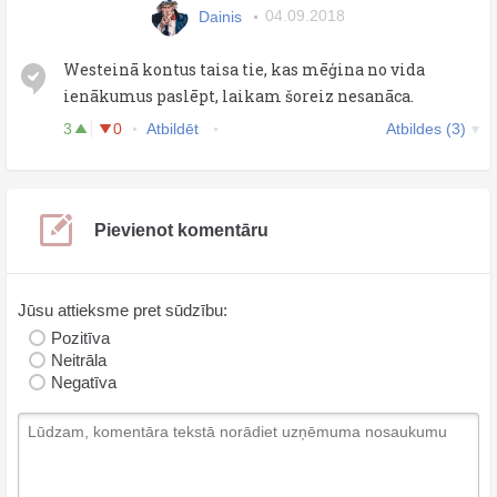
Dainis
04.09.2018
Westeinā kontus taisa tie, kas mēģina no vida
ienākumus paslēpt, laikam šoreiz nesanāca.
3
0
Atbildēt
Atbildes (3)
Pievienot komentāru
Jūsu attieksme pret sūdzību:
Pozitīva
Neitrāla
Negatīva