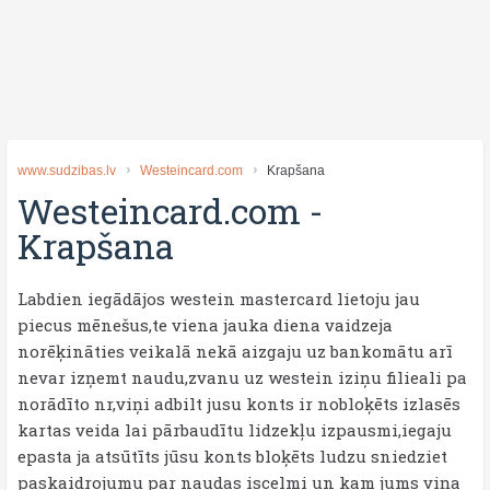
www.sudzibas.lv
Westeincard.com
Krapšana
Westeincard.com
-
Krapšana
Labdien iegādājos westein mastercard lietoju jau
piecus mēnešus,te viena jauka diena vaidzeja
norēķināties veikalā nekā aizgaju uz bankomātu arī
nevar izņemt naudu,zvanu uz westein iziņu filieali pa
norādīto nr,viņi adbilt jusu konts ir nobloķēts izlasēs
kartas veida lai pārbaudītu lidzekļu izpausmi,iegaju
epasta ja atsūtīts jūsu konts bloķēts ludzu sniedziet
paskaidrojumu par naudas iscelmi un kam jums viņa