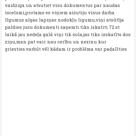
vaidziga un atsutiet visu dokumentus par naudas
iscelsmi,protams es viņiem aisutiju visus darba
līgumus algas lapiņas nodokļu ligumu,viņi atsūtīja
paldies jusu dokumenti saņemti tiks iskatiti 72 st
laikā jau nedeļa galā viņi tik sola,jas tiks izskatīts dos
ziņu,man pat vair nau cerību un nezinu kur
griesties.varbūt vēl kādam ir problēma var padalīties