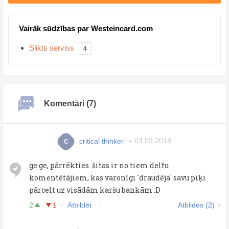
Vairāk sūdzības par Westeincard.com
Slikts serviss
4
Komentāri (7)
critical thinker
03.09.2018
C
ge ge, pārrēkties. šitas ir no tiem delfu
komentētājiem, kas varonīgi 'draudēja' savu piķi
pārcelt uz visādām karšu bankām :D
2
1
Atbildēt
Atbildes (2)