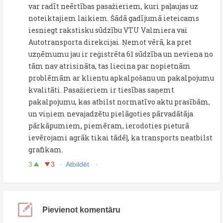
var radīt neērtības pasažieriem, kuri paļaujas uz
noteiktajiem laikiem. Šādā gadījumā ieteicams
iesniegt rakstisku sūdzību VTU Valmiera vai
Autotransporta direkcijai. Ņemot vērā, ka pret
uzņēmumu jau ir reģistrēta 61 sūdzība un neviena no
tām nav atrisināta, tas liecina par nopietnām
problēmām ar klientu apkalpošanu un pakalpojumu
kvalitāti. Pasažieriem ir tiesības saņemt
pakalpojumu, kas atbilst normatīvo aktu prasībām,
un viņiem nevajadzētu pielāgoties pārvadātāja
pārkāpumiem, piemēram, ierodoties pieturā
ievērojami agrāk tikai tādēļ, ka transports neatbilst
grafikam.
3
3
Atbildēt
Pievienot komentāru