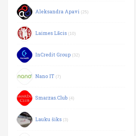
Aleksandra Apavi
(25)
Laimes Lācis
(10)
InCredit Group
(32)
Nano IT
(7)
Smarzas.Club
(4)
Lauku šiks
(3)