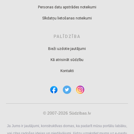
Personas datu apstrādes noteikumi
Sīkdatņu lietošanas noteikumi
PALĪDZĪBA
Bieži uzdotie jautājumi
Kā atrisināt sūdzību
Kontakti
© 2007-2026 Sūdzības.lv
Ja Jums ir jautājumi, konstruktīvas domas, ka padarīt mūsu portālu labāku,
vai citas radošas idejas un piedāvājumi, lūdzu uzrakstiet mums uz e-pastu