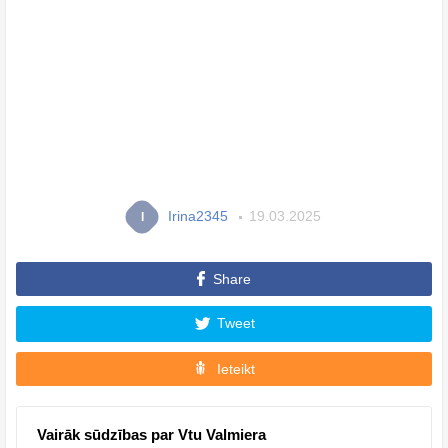
Irina2345
19.03.2025
I
Share
Tweet
Ieteikt
Vairāk sūdzības par Vtu Valmiera