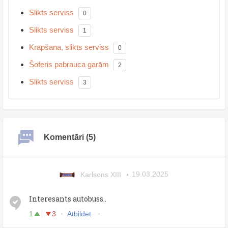
Slikts serviss
0
Slikts serviss
1
Krāpšana, slikts serviss
0
Šoferis pabrauca garām
2
Slikts serviss
3
Komentāri (5)
Karlsons XIII
19.03.2025
Interesants autobuss..
1
3
Atbildēt