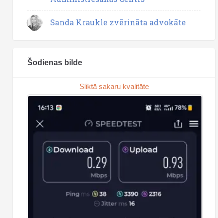
Sanda Kraukle zvērināta advokāte
Šodienas bilde
Sliktā sakaru kvalitāte