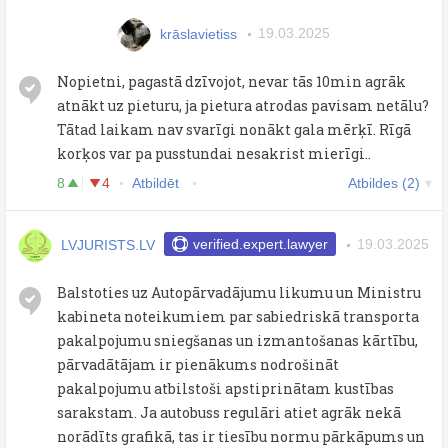
krāslavietiss
19.03.2025
Nopietni, pagastā dzīvojot, nevar tās 10min agrāk
atnākt uz pieturu, ja pietura atrodas pavisam netālu?
Tātad laikam nav svarīgi nonākt gala mērķī. Rīgā
korķos var pa pusstundai nesakrist mierīgi..
8
4
Atbildēt
Atbildes (2)
LVJURISTS.LV
verified.expert.lawyer
19.03.2025
Balstoties uz Autopārvadājumu likumu un Ministru
kabineta noteikumiem par sabiedriskā transporta
pakalpojumu sniegšanas un izmantošanas kārtību,
pārvadātājam ir pienākums nodrošināt
pakalpojumu atbilstoši apstiprinātam kustības
sarakstam. Ja autobuss regulāri atiet agrāk nekā
norādīts grafikā, tas ir tiesību normu pārkāpums un