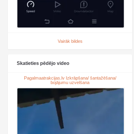
Vairāk bildes
Skatieties pēdējo video
Pagalmaatrakcijas.lv Izkrāpšana/ šantažēšana/
bojājumu uzvelšana