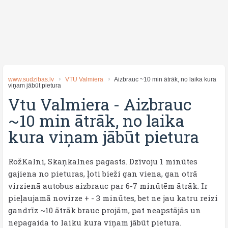
www.sudzibas.lv
VTU Valmiera
Aizbrauc ~10 min ātrāk, no laika kura
viņam jābūt pietura
Vtu Valmiera
-
Aizbrauc
~10 min ātrāk, no laika
kura viņam jābūt pietura
RožKalni, Skaņkalnes pagasts. Dzīvoju 1 minūtes
gajiena no pieturas, ļoti bieži gan viena, gan otrā
virzienā autobus aizbrauc par 6-7 minūtēm ātrāk. Ir
pieļaujamā novirze + - 3 minūtes, bet ne jau katru reizi
gandrīz ~10 ātrāk brauc projām, pat neapstājās un
nepagaida to laiku kura viņam jābūt pietura.