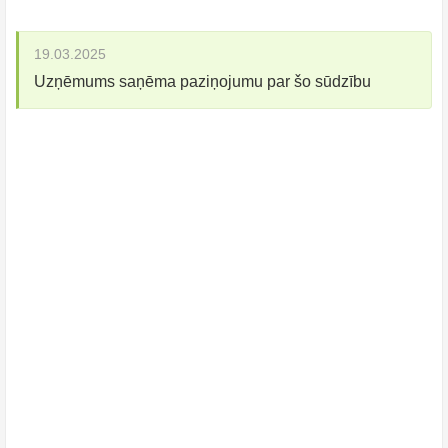
19.03.2025
Uzņēmums saņēma paziņojumu par šo sūdzību