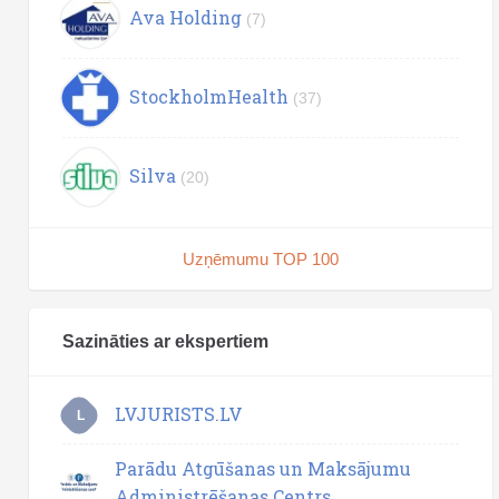
Ava Holding
(7)
StockholmHealth
(37)
Silva
(20)
Uzņēmumu TOP 100
Sazināties ar ekspertiem
LVJURISTS.LV
L
Parādu Atgūšanas un Maksājumu
Administrēšanas Centrs