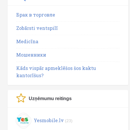
Брак в торговле
Zobārsti ventspilī
Medicīna
Мошенники
Kāds vispār apmeklēšos šos kaktu
kantorīšus?
Uzņēmumu reitings
Yesmobile.lv
(23)