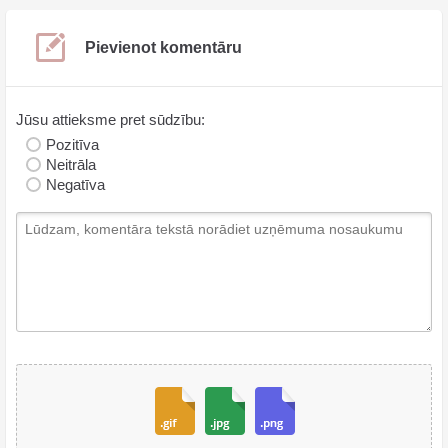
Pievienot komentāru
Jūsu attieksme pret sūdzību:
Pozitīva
Neitrāla
Negatīva