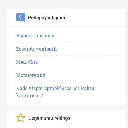
Pēdējie jautājumi
Брак в торговле
Zobārsti ventspilī
Medicīna
Мошенники
Kāds vispār apmeklēšos šos kaktu
kantorīšus?
Uzņēmumu reitings