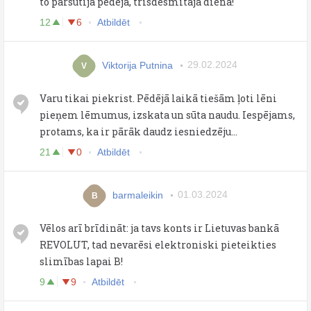
to pārsūtīja pēdējā, trīsdesmitajā dienā!
12
6
Atbildēt
Viktorija Putnina
29.02.2024
V
Varu tikai piekrist. Pēdējā laikā tiešām ļoti lēni
pieņem lēmumus, izskata un sūta naudu. Iespējams,
protams, ka ir pārāk daudz iesniedzēju...
21
0
Atbildēt
barmaleikin
01.03.2024
B
Vēlos arī brīdināt: ja tavs konts ir Lietuvas bankā
REVOLUT, tad nevarēsi elektroniski pieteikties
slimības lapai B!
9
9
Atbildēt