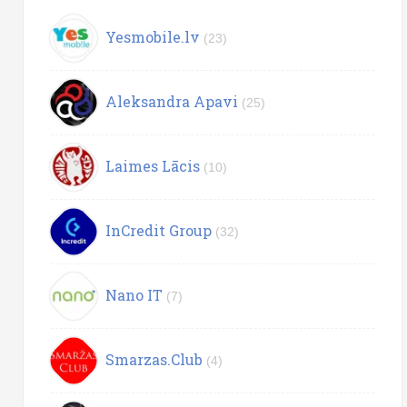
Yesmobile.lv
(23)
Aleksandra Apavi
(25)
Laimes Lācis
(10)
InCredit Group
(32)
Nano IT
(7)
Smarzas.Club
(4)