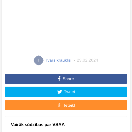
Ivars krauklis
29.02.2024
I
Share
Tweet
Ieteikt
Vairāk sūdzības par VSAA