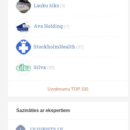
Lauku šiks
(3)
Ava Holding
(7)
StockholmHealth
(37)
Silva
(20)
Uzņēmumu TOP 100
Sazināties ar ekspertiem
LVJURISTS.LV
L