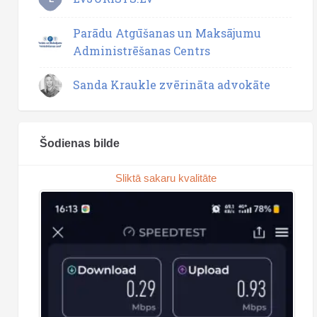
Parādu Atgūšanas un Maksājumu
Administrēšanas Centrs
Sanda Kraukle zvērināta advokāte
Šodienas bilde
Sliktā sakaru kvalitāte