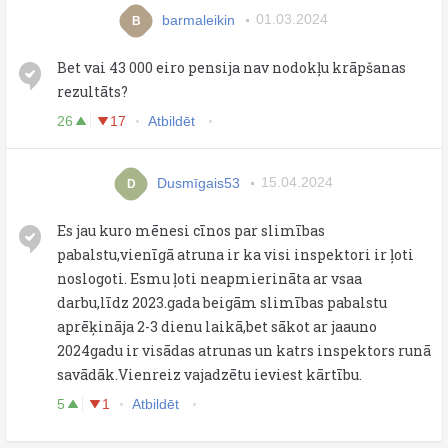
barmaleikin
01.03.2024
B
Bet vai 43 000 eiro pensija nav nodokļu krāpšanas
rezultāts?
26
17
Atbildēt
Dusmīgais53
15.04.2024
D
Es jau kuro mēnesi cīnos par slimības
pabalstu,vienīgā atruna ir ka visi inspektori ir ļoti
noslogoti. Esmu ļoti neapmierināta ar vsaa
darbu,līdz 2023.gada beigām slimības pabalstu
aprēķināja 2-3 dienu laikā,bet sākot ar jaauno
2024gadu ir visādas atrunas un katrs inspektors runā
savādāk.Vienreiz vajadzētu ieviest kārtību.
5
1
Atbildēt