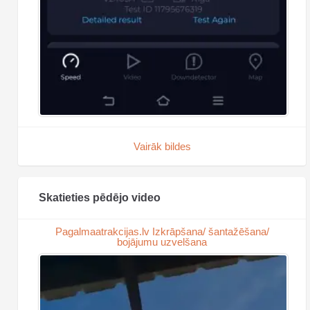
Vairāk bildes
Skatieties pēdējo video
Pagalmaatrakcijas.lv Izkrāpšana/ šantažēšana/
bojājumu uzvelšana