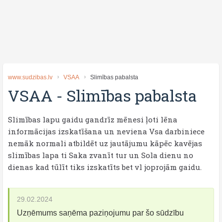
www.sudzibas.lv
VSAA
Slimības pabalsta
VSAA
-
Slimības pabalsta
Slimības lapu gaidu gandrīz mēnesi ļoti lēna
informācijas izskatīšana un neviena Vsa darbiniece
nemāk normali atbildēt uz jautājumu kāpēc kavējas
slimības lapa ti Saka zvanīt tur un Sola dienu no
dienas kad tūlīt tiks izskatīts bet vl joprojām gaidu.
29.02.2024
Uzņēmums saņēma paziņojumu par šo sūdzību