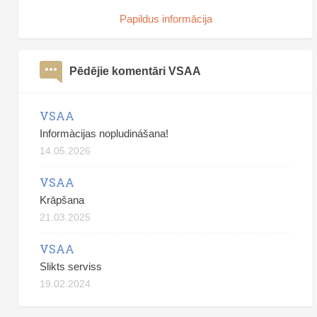
Papildus informācija
Pēdējie komentāri VSAA
VSAA
Informàcijas nopludinášana!
14.05.2026
VSAA
Krāpšana
21.03.2025
VSAA
Slikts serviss
19.02.2024