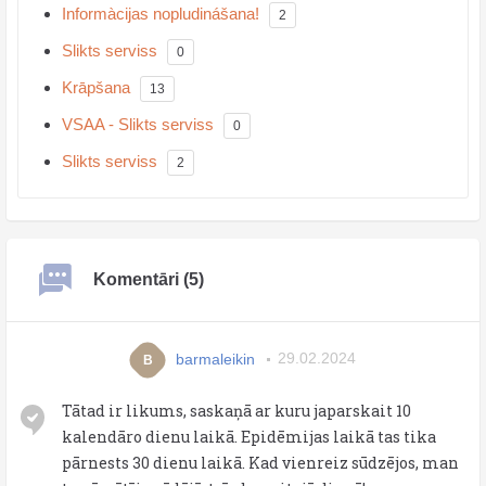
Informàcijas nopludinášana!
2
Slikts serviss
0
Krāpšana
13
VSAA - Slikts serviss
0
Slikts serviss
2
Komentāri (5)
barmaleikin
29.02.2024
B
Tātad ir likums, saskaņā ar kuru japarskait 10
kalendāro dienu laikā. Epidēmijas laikā tas tika
pārnests 30 dienu laikā. Kad vienreiz sūdzējos, man