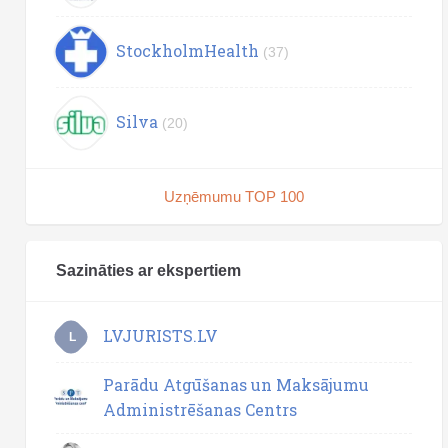
StockholmHealth
(37)
Silva
(20)
Uzņēmumu TOP 100
Sazināties ar ekspertiem
LVJURISTS.LV
L
Parādu Atgūšanas un Maksājumu
Administrēšanas Centrs