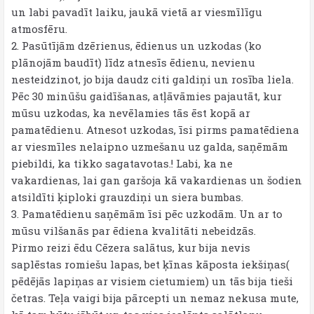
un labi pavadīt laiku, jaukā vietā ar viesmīlīgu
atmosfēru.
2. Pasūtījām dzērienus, ēdienus un uzkodas (ko
plānojām baudīt) līdz atnesīs ēdienu, nevienu
nesteidzinot, jo bija daudz citi galdiņi un rosība liela.
Pēc 30 minūšu gaidīšanas, atļāvāmies pajautāt, kur
mūsu uzkodas, ka nevēlamies tās ēst kopā ar
pamatēdienu. Atnesot uzkodas, īsi pirms pamatēdiena
ar viesmīles nelaipno uzmešanu uz galda, saņēmām
piebildi, ka tikko sagatavotas.! Labi, ka ne
vakardienas, lai gan garšoja kā vakardienas un šodien
atsildīti ķiploki grauzdiņi un siera bumbas.
3. Pamatēdienu saņēmām īsi pēc uzkodām. Un ar to
mūsu vilšanās par ēdiena kvalitāti nebeidzās.
Pirmo reizi ēdu Cēzera salātus, kur bija nevis
saplēstas romiešu lapas, bet ķīnas kāposta iekšiņas(
pēdējās lapiņas ar visiem cietumiem) un tās bija tieši
četras. Teļa vaigi bija pārcepti un nemaz nekusa mute,