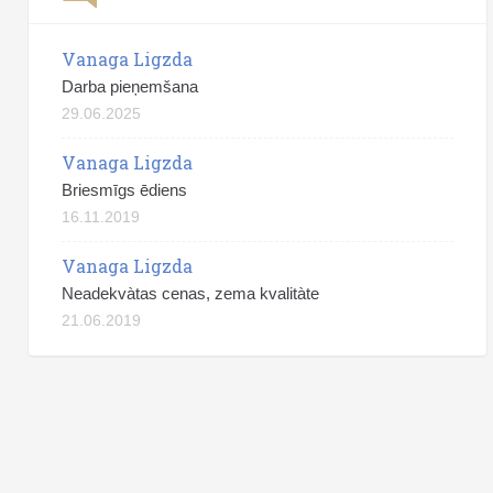
Vanaga Ligzda
Darba pieņemšana
29.06.2025
Vanaga Ligzda
Briesmīgs ēdiens
16.11.2019
Vanaga Ligzda
Neadekvàtas cenas, zema kvalitàte
21.06.2019