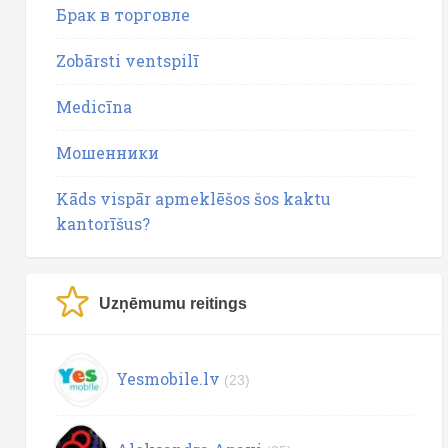
Брак в торговле
Zobārsti ventspilī
Medicīna
Мошенники
Kāds vispār apmeklēšos šos kaktu
kantorīšus?
Uzņēmumu reitings
Yesmobile.lv
(23)