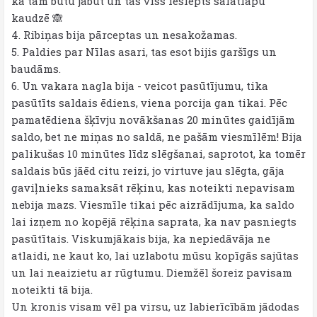
kā tam būtu jābūt un tas viss ieslēpts salātlapu
kaudzē 🙈
4. Ribiņas bija pārceptas un nesakožamas.
5. Paldies par Nīlas asari, tas esot bijis garšīgs un
baudāms.
6. Un vakara nagla bija - veicot pasūtījumu, tika
pasūtīts saldais ēdiens, viena porcija gan tikai. Pēc
pamatēdiena šķīvju novākšanas 20 minūtes gaidījām
saldo, bet ne miņas no saldā, ne pašām viesmīlēm! Bija
palikušas 10 minūtes līdz slēgšanai, saprotot, ka tomēr
saldais būs jāēd citu reizi, jo virtuve jau slēgta, gāja
gaviļnieks samaksāt rēķinu, kas noteikti nepavisam
nebija mazs. Viesmīle tikai pēc aizrādījuma, ka saldo
lai izņem no kopējā rēķina saprata, ka nav pasniegts
pasūtītais. Viskumjākais bija, ka nepiedāvāja ne
atlaidi, ne kaut ko, lai uzlabotu mūsu kopīgās sajūtas
un lai neaizietu ar rūgtumu. Diemžēl šoreiz pavisam
noteikti tā bija.
Un kronis visam vēl pa virsu, uz labierīcībām jādodas