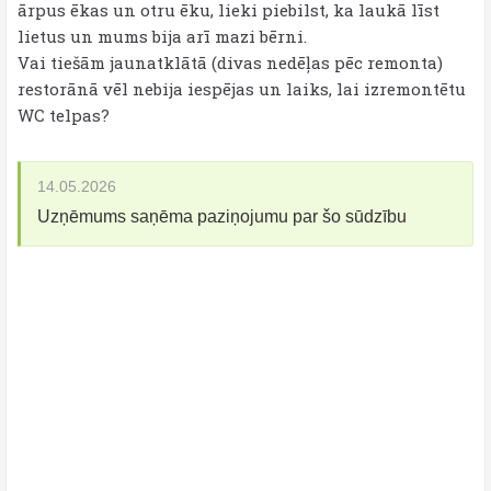
ārpus ēkas un otru ēku, lieki piebilst, ka laukā līst
lietus un mums bija arī mazi bērni.
Vai tiešām jaunatklātā (divas nedēļas pēc remonta)
restorānā vēl nebija iespējas un laiks, lai izremontētu
WC telpas?
14.05.2026
Uzņēmums saņēma paziņojumu par šo sūdzību