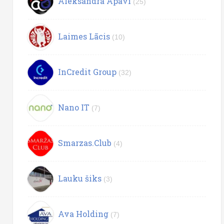
Aleksandra Apavi
(25)
Laimes Lācis
(10)
InCredit Group
(32)
Nano IT
(7)
Smarzas.Club
(4)
Lauku šiks
(3)
Ava Holding
(7)