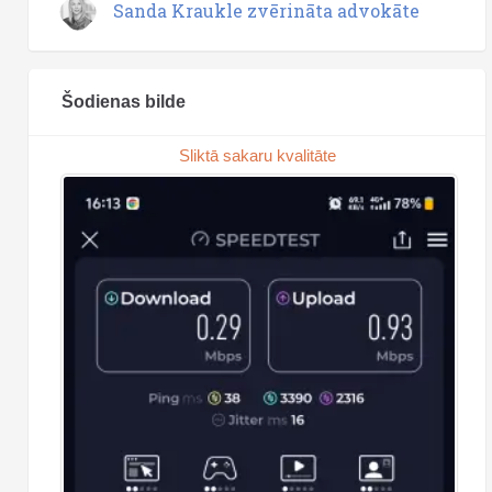
Sanda Kraukle zvērināta advokāte
Šodienas bilde
Sliktā sakaru kvalitāte