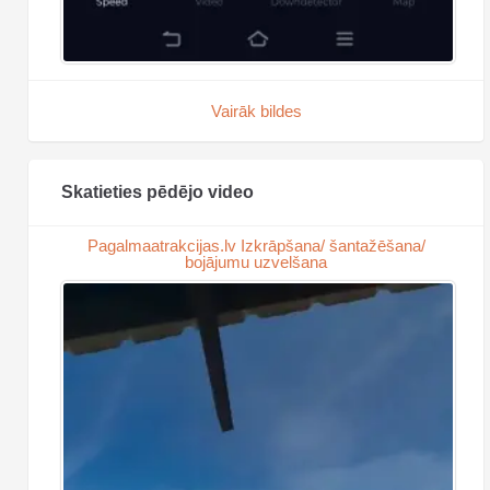
Vairāk bildes
Skatieties pēdējo video
Pagalmaatrakcijas.lv Izkrāpšana/ šantažēšana/
bojājumu uzvelšana