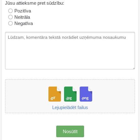
Jūsu attieksme pret sūdzību:
Pozitīva
Neitrāla
Negatīva
Lejupielādēt failus
Nosūtīt