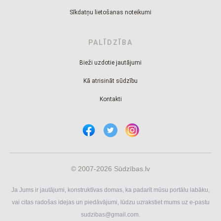
Sīkdatņu lietošanas noteikumi
PALĪDZĪBA
Bieži uzdotie jautājumi
Kā atrisināt sūdzību
Kontakti
© 2007-2026 Sūdzības.lv
Ja Jums ir jautājumi, konstruktīvas domas, ka padarīt mūsu portālu labāku,
vai citas radošas idejas un piedāvājumi, lūdzu uzrakstiet mums uz e-pastu
sudzibas@gmail.com
.