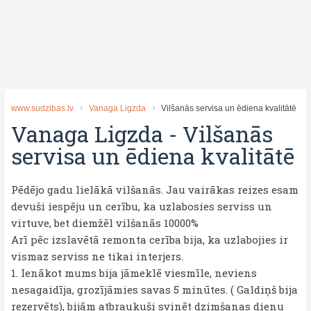
www.sudzibas.lv
Vanaga Ligzda
Vilšanās servisa un ēdiena kvalitātē
Vanaga Ligzda
-
Vilšanās
servisa un ēdiena kvalitātē
Pēdējo gadu lielākā vilšanās. Jau vairākas reizes esam
devuši iespēju un cerību, ka uzlabosies serviss un
virtuve, bet diemžēl vilšanās 10000%
Arī pēc izslavētā remonta cerība bija, ka uzlabojies ir
vismaz serviss ne tikai interjers.
1. Ienākot mums bija jāmeklē viesmīle, neviens
nesagaidīja, grozījāmies savas 5 minūtes. ( Galdiņš bija
rezervēts), bijām atbraukuši svinēt dzimšanas dienu