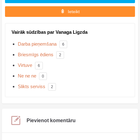
Ieteikt
Vairāk sūdzības par Vanaga Ligzda
Darba pieņemšana
6
Briesmīgs ēdiens
2
Virtuve
6
Ne ne ne
0
Slikts serviss
2
Pievienot komentāru