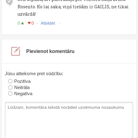
Rosento. Ko lai saka, viņš tiešām ir GAILIS, ne tikai
uzvārdā!
0
0
Atbildēt
Pievienot komentāru
Jūsu attieksme pret sūdzību:
Pozitīva
Neitrāla
Negatīva