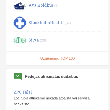
Ava Holding
(7)
StockholmHealth
(37)
Silva
(20)
Uzņēmumu TOP 100
Pēdējās atrisinātās sūdzības
ZPC Talsi
Loti rupja attieksme nekada atbalsta vai servisa
neeksiste
07.08.2026