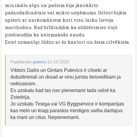
minimālo algu un pašiem bija jānokārto
pašnodarbinātais vai mikro uzņēmums. Dzīvot bijām
spiesti ar narkomāniem kuri visu laiku lietoja
marihuānu. Kad brīdinājām ka sūdzēsimies viņš
piedraudēja ka neizmaksās naudu.
Esiet uzmanīgi lūdzu ar šo kantori un šiem cilvēkiem .
Papildināts
gatens
15.10.2020
Viktors Gailis un Gintars Putevics ir cilveki ar
dubultmorali un druad ar vinu juristu tiesvedibam ja
neklusesim .
Es uzskatu kad tas nav pienemami tada valsti ka
Zviedrija.
Jo uzskatu Tinega vai VG Byggservice ir kompanijas
kas melo un krapj parastos mirstigos sarba daritajus
ka mani un citus. Nepienemami.