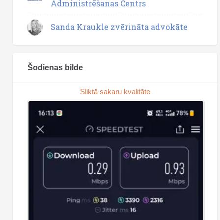
Administrēšanas Centrs
Sanda Kraukle zvērināta advokāte
Šodienas bilde
Sliktā sakaru kvalitāte