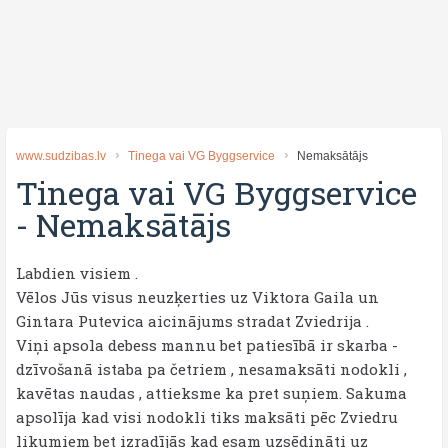
www.sudzibas.lv
Tinega vai VG Byggservice
Nemaksātājs
Tinega vai VG Byggservice
-
Nemaksātājs
Labdien visiem .
Vēlos Jūs visus neuzķerties uz Viktora Gaila un
Gintara Putevica aicinājums stradat Zviedrija .
Viņi apsola debess mannu bet patiesībā ir skarba -
dzīvošanā istaba pa četriem , nesamaksāti nodokli ,
kavētas naudas , attieksme ka pret suņiem. Sakuma
apsolīja kad visi nodokli tiks maksāti pēc Zviedru
likumiem bet izradījās kad esam uzsēdināti uz