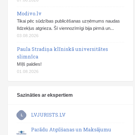
Modivo.lv
Tikai pēc sūdzības publicēšanas uzņēmums naudas
līdzekļus atgrieza. Šī viennozīmīgi bija pirmā un...
03.08.2026
Paula Stradiņa klīniskā universitātes
slimnīca
Mīļš paldies!
01.08.2026
Sazināties ar ekspertiem
LVJURISTS.LV
L
Parādu Atgūšanas un Maksājumu