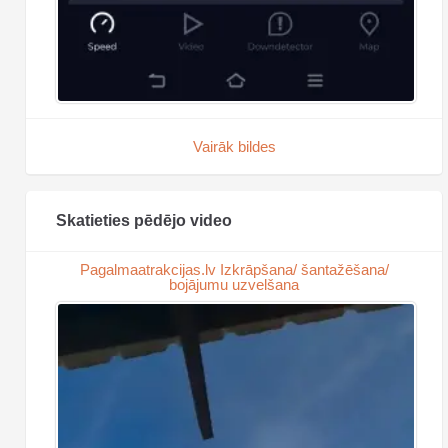
Vairāk bildes
Skatieties pēdējo video
Pagalmaatrakcijas.lv Izkrāpšana/ šantažēšana/
bojājumu uzvelšana