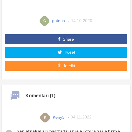
gatens
14.10.2020
G
Share
Tweet
Ieteikt
Komentāri (1)
Keny3
04.11.2022
K
Sen atpakaļ arī pastrādāju pie Viktora Gaiļa firmā