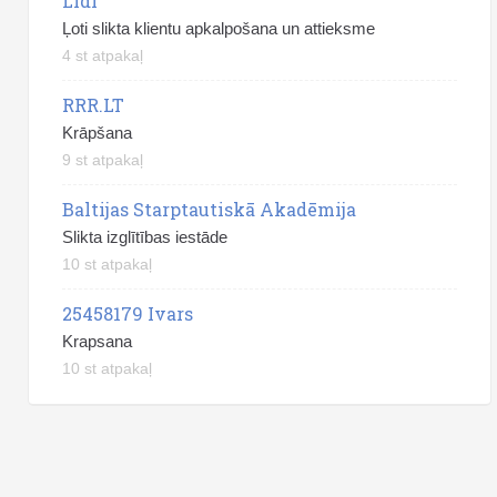
Lidl
Ļoti slikta klientu apkalpošana un attieksme
4 st atpakaļ
RRR.LT
Krāpšana
9 st atpakaļ
Baltijas Starptautiskā Akadēmija
Slikta izglītības iestāde
10 st atpakaļ
25458179 Ivars
Krapsana
10 st atpakaļ