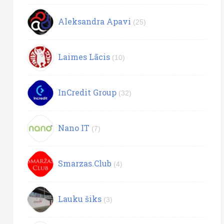
Aleksandra Apavi
(25)
Laimes Lācis
(10)
InCredit Group
(32)
Nano IT
(7)
Smarzas.Club
(4)
Lauku šiks
(3)