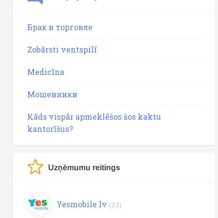
Брак в торговле
Zobārsti ventspilī
Medicīna
Мошенники
Kāds vispār apmeklēšos šos kaktu
kantorīšus?
Uzņēmumu reitings
Yesmobile.lv
(23)