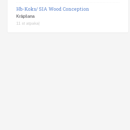
Hb-Koks/ SIA Wood Conception
Krāpšana
11 st atpakaļ