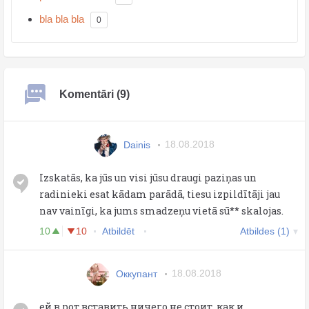
bla bla bla
0
Komentāri (9)
Dainis
18.08.2018
Izskatās, ka jūs un visi jūsu draugi paziņas un
radinieki esat kādam parādā, tiesu izpildītāji jau
nav vainīgi, ka jums smadzeņu vietā sū** skalojas.
10
10
Atbildēt
Atbildes (1)
Оккупант
18.08.2018
ей в рот вставить ничего не стоит, как и