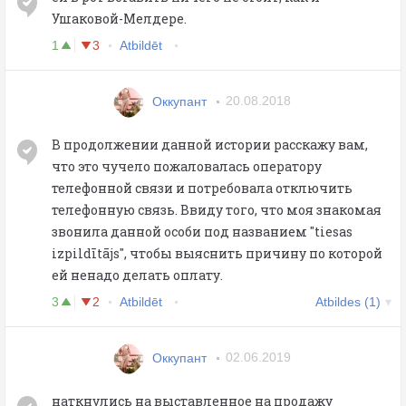
Ушаковой-Мелдере.
1
3
Atbildēt
Оккупант
20.08.2018
В продолжении данной истории расскажу вам,
что это чучело пожаловалась оператору
телефонной связи и потребовала отключить
телефонную связь. Ввиду того, что моя знакомая
звонила данной особи под названием "tiesas
izpildītājs", чтобы выяснить причину по которой
ей ненадо делать оплату.
3
2
Atbildēt
Atbildes (1)
Оккупант
02.06.2019
наткнулись на выставленное на продажу