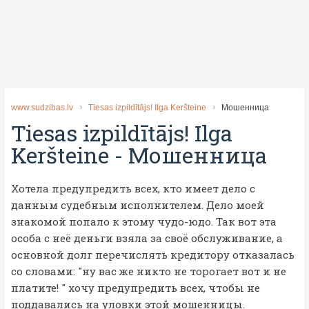
www.sudzibas.lv
Tiesas izpildītājs! Ilga Keršteine
Мошенница
Tiesas izpildītājs! Ilga
Keršteine
-
Мошенница
Хотела предупредить всех, кто имеет дело с
данным судебным исполнителем. Дело моей
знакомой попало к этому чудо-юдо. Так вот эта
особа с неё деньги взяла за своё обслуживание, а
основной долг перечислять кредитору отказалась
со словами: "ну вас же никто не торогает вот и не
платите! " хочу предупредить всех, чтобы не
поддавались на уловки этой мошенницы.