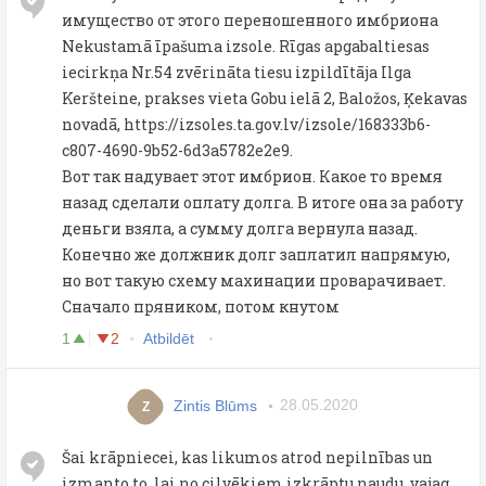
имущество от этого переношенного имбриона
Nekustamā īpašuma izsole. Rīgas apgabaltiesas
iecirkņa Nr.54 zvērināta tiesu izpildītāja Ilga
Keršteine, prakses vieta Gobu ielā 2, Baložos, Ķekavas
novadā, https://izsoles.ta.gov.lv/izsole/168333b6-
c807-4690-9b52-6d3a5782e2e9.
Вот так надувает этот имбрион. Какое то время
назад сделали оплату долга. В итоге она за работу
деньги взяла, а сумму долга вернула назад.
Конечно же должник долг заплатил напрямую,
но вот такую схему махинации проварачивает.
Сначало пряником, потом кнутом
1
2
Atbildēt
Zintis Blūms
28.05.2020
Z
Šai krāpniecei, kas likumos atrod nepilnības un
izmanto to, lai no cilvēkiem izkrāptu naudu, vajag