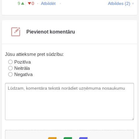
9
0
Atbildēt
Atbildes (2)
Pievienot komentāru
Jūsu attieksme pret sūdzību:
Pozitīva
Neitrāla
Negatīva