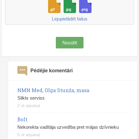
Lejupielādēt failus
Nosūtīt
Pēdējie komentāri
NMN Med, Olga Stunža, masa
Slikts serviss
2 st atpakaļ
Bolt
Nekorekta vadītāja uzvedība pret mājas dzīvnieku
5 st atpakaļ