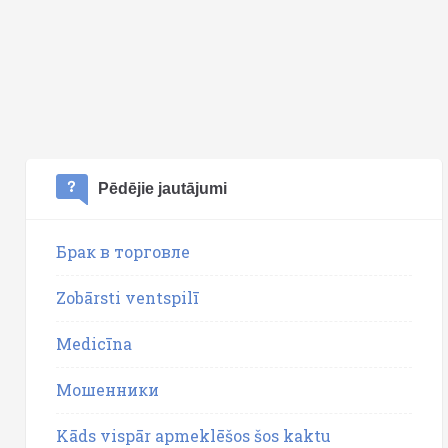
Pēdējie jautājumi
Брак в торговле
Zobārsti ventspilī
Medicīna
Мошенники
Kāds vispār apmeklēšos šos kaktu