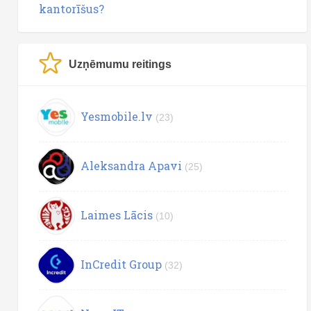
kantorīšus?
Uzņēmumu reitings
Yesmobile.lv
(23)
Aleksandra Apavi
(25)
Laimes Lācis
(10)
InCredit Group
(32)