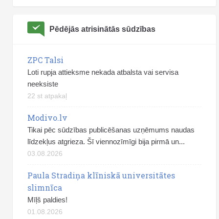
Pēdējās atrisinātās sūdzības
ZPC Talsi
Loti rupja attieksme nekada atbalsta vai servisa
neeksiste
22 st atpakaļ
Modivo.lv
Tikai pēc sūdzības publicēšanas uzņēmums naudas
līdzekļus atgrieza. Šī viennozīmīgi bija pirmā un...
03.08.2026
Paula Stradiņa klīniskā universitātes
slimnīca
Mīļš paldies!
01.08.2026