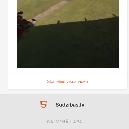
Skatieties visus video
Sudzibas.lv
GALVENĀ LAPA