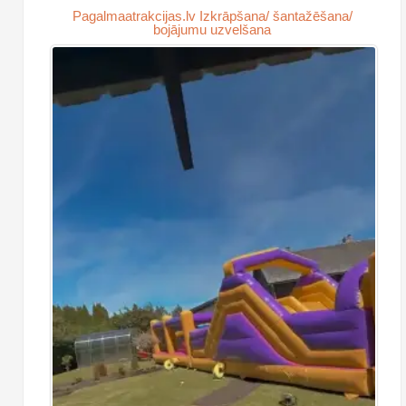
Pagalmaatrakcijas.lv Izkrāpšana/ šantažēšana/
bojājumu uzvelšana