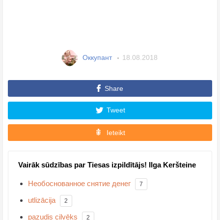
Оккупант
18.08.2018
Share
Tweet
Ieteikt
Vairāk sūdzības par Tiesas izpildītājs! Ilga Keršteine
Необоснованное снятие денег
7
utlizācija
2
pazudis cilvēks
2