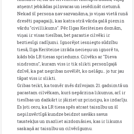
atņemt jebkādas pilnvaras un iesēdināt cietumā.
Nekad šī persona nav sazvanāma, jo viņas vietā runā
dresēti papagaiļi, kas katra otrā vārda galā piemin
vārdu "civillikums". Pēc Ilgas Keršteines domām,
viņai ir visas tiesības, bet parastie cilvēki ir
beztiesīgi radījumi. Ignorējot iesniegto sūdzību
tiesā, Ilga Keršteine izrāda necieņu un ignorē to,
kāds būs LR tiesas spriedums. Cilvēks ar "Dieva
sindromu", kuram viss ir tik slikti personīgajā
dzīvē, ka pat negribas novēlēt, ko nelāgu... jo tur jau
tāpat viss ir slikti.
Gribas teikt, ka tomēr mēs dzīvojam 21. gadsimtā un
parastam cilvēkam, kurš nepārzina likumus, arī ir
tiesības un dažkārt ir jāiziet uz principu, ko izdarīju.
Es ļoti ceru, ka LR tiesa spēs atrast taisnību un šī
nepilnvērtīgā kundze beidzot savāks savus
taustekļus un mazliet aizdomāsies, kas ir likums
saskaņā ar taisnību un cilvēcīgumu.