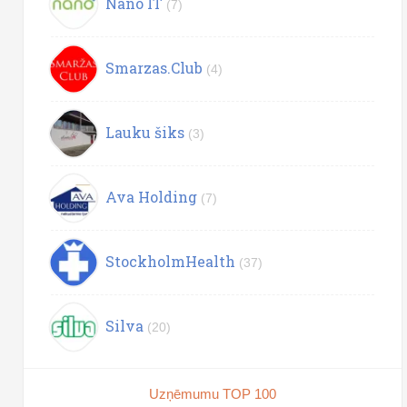
Nano IT
(7)
Smarzas.Club
(4)
Lauku šiks
(3)
Ava Holding
(7)
StockholmHealth
(37)
Silva
(20)
Uzņēmumu TOP 100