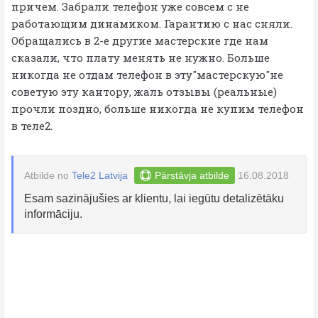
причем. Забрали телефон уже совсем с не
работающим динамиком. Гарантию с нас сняли.
Обращались в 2-е другие мастерские где нам
сказали, что плату менять не нужно. Больше
никогда не отдам телефон в эту"мастерскую"не
советую эту кантору, жаль отзывы (реальные)
прочли поздно, больше никогда не купим телефон
в теле2.
Atbilde no
Tele2 Latvija
Pārstāvja atbilde
16.08.2018
Esam sazinājušies ar klientu, lai iegūtu detalizētāku
informāciju.