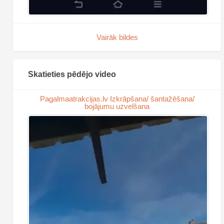
Vairāk bildes
Skatieties pēdējo video
Pagalmaatrakcijas.lv Izkrāpšana/ šantažēšana/
bojājumu uzvelšana