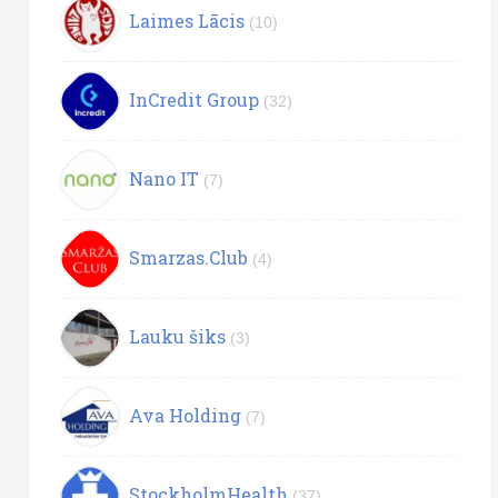
Laimes Lācis
(10)
InCredit Group
(32)
Nano IT
(7)
Smarzas.Club
(4)
Lauku šiks
(3)
Ava Holding
(7)
StockholmHealth
(37)