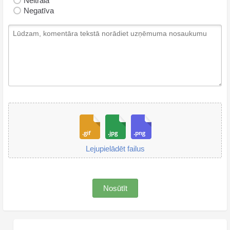
Neitrāla
Negatīva
Lejupielādēt failus
Nosūtīt