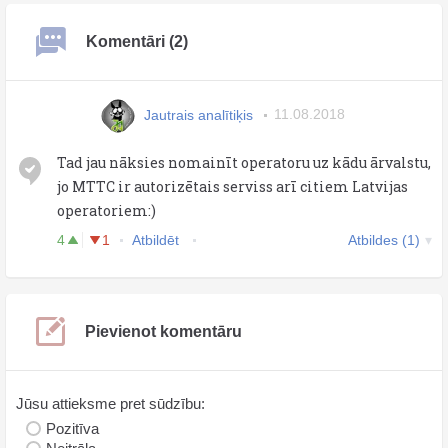
Komentāri (2)
Jautrais analītiķis
11.08.2018
Tad jau nāksies nomainīt operatoru uz kādu ārvalstu,
jo MTTC ir autorizētais serviss arī citiem Latvijas
operatoriem:)
4
1
Atbildēt
Atbildes (1)
Pievienot komentāru
Jūsu attieksme pret sūdzību:
Pozitīva