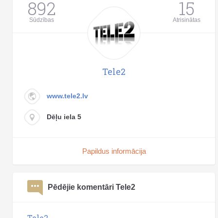
892
15
Sūdzības
Atrisinātas
Tele2
www.tele2.lv
Dēļu iela 5
Papildus informācija
Pēdējie komentāri Tele2
Tele2