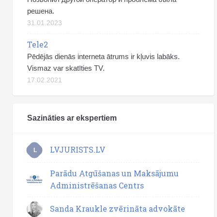
решена.
31.01.2023
Tele2
Pēdējās dienās interneta ātrums ir kļuvis labāks.
Vismaz var skatīties TV.
17.02.2021
Sazināties ar ekspertiem
LVJURISTS.LV
L
Parādu Atgūšanas un Maksājumu
Administrēšanas Centrs
Sanda Kraukle zvērināta advokāte