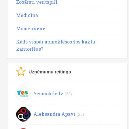
Zobārsti ventspilī
Medicīna
Мошенники
Kāds vispār apmeklēšos šos kaktu
kantorīšus?
Uzņēmumu reitings
Yesmobile.lv
(23)
Aleksandra Apavi
(25)