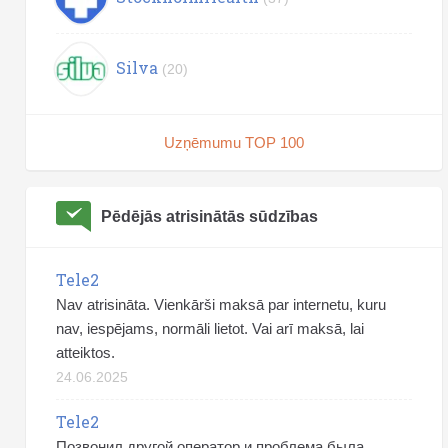
Silva
(20)
Uzņēmumu TOP 100
Pēdējās atrisinātās sūdzības
Tele2
Nav atrisināta. Vienkārši maksā par internetu, kuru
nav, iespējams, normāli lietot. Vai arī maksā, lai
atteiktos.
24.06.2025
Tele2
Позвонил другой оператор и проблема была