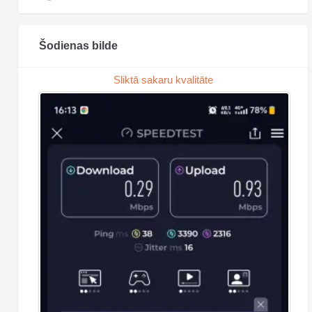
Šodienas bilde
Sliktā sakaru kvalitāte