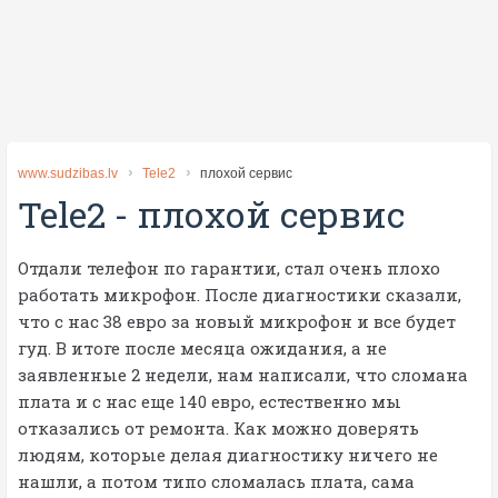
www.sudzibas.lv
Tele2
плохой сервис
Tele2
-
плохой сервис
Отдали телефон по гарантии, стал очень плохо
работать микрофон. После диагностики сказали,
что с нас 38 евро за новый микрофон и все будет
гуд. В итоге после месяца ожидания, а не
заявленные 2 недели, нам написали, что сломана
плата и с нас еще 140 евро, естественно мы
отказались от ремонта. Как можно доверять
людям, которые делая диагностику ничего не
нашли, а потом типо сломалась плата, сама