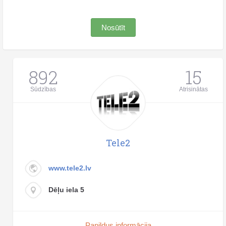
Nosūtīt
892
15
Sūdzības
Atrisinātas
Tele2
www.tele2.lv
Dēļu iela 5
Papildus informācija