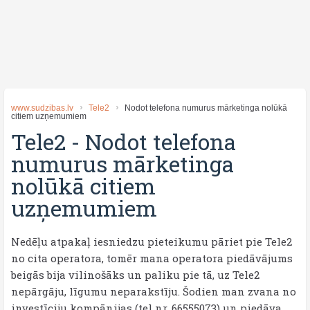
www.sudzibas.lv
Tele2
Nodot telefona numurus mārketinga nolūkā
citiem uzņemumiem
Tele2
-
Nodot telefona
numurus mārketinga
nolūkā citiem
uzņemumiem
Nedēļu atpakaļ iesniedzu pieteikumu pāriet pie Tele2
no cita operatora, tomēr mana operatora piedāvājums
beigās bija vilinošāks un paliku pie tā, uz Tele2
nepārgāju, līgumu neparakstīju. Šodien man zvana no
investīciju kompānijas (tel nr. 66555073) un piedāva