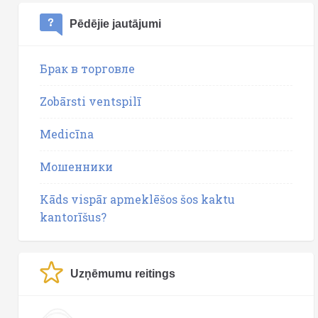
Pēdējie jautājumi
Брак в торговле
Zobārsti ventspilī
Medicīna
Мошенники
Kāds vispār apmeklēšos šos kaktu
kantorīšus?
Uzņēmumu reitings