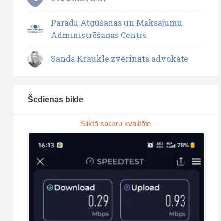
Parādu Atgūšanas un Maksājumu
Administrēšanas Centrs
Sanda Kraukle zvērināta advokāte
Šodienas bilde
Sliktā sakaru kvalitāte