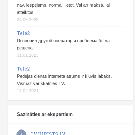
nav, iespējams, normāli lietot. Vai arī maksā, lai
atteiktos.
24.06.2025
Tele2
Позвонил другой оператор и проблема была
решена.
31.01.2023
Tele2
Pēdējās dienās interneta ātrums ir kļuvis labāks.
Vismaz var skatīties TV.
17.02.2021
Sazināties ar ekspertiem
LVJURISTS.LV
L