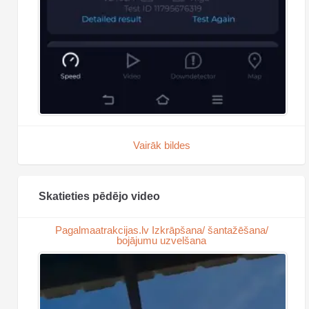
Vairāk bildes
Skatieties pēdējo video
Pagalmaatrakcijas.lv Izkrāpšana/ šantažēšana/
bojājumu uzvelšana