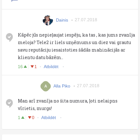
Dainis
27.07.2018
Kāpēc jūs nepieļaujat iespēju, ka tas , kas jums zvanīja
meloja? Tele2 ir liels uzņēmums un diez vai grautu
savu reputāciju iesaistoties šādās mahinācijās ar
klientu datu bāzēm..
16
1
Atbildēt
Alla Piko
27.07.2018
A
Man arī zvanīja no šita numura, ļoti nelaipns
vīrietis, murgs!
1
0
Atbildēt