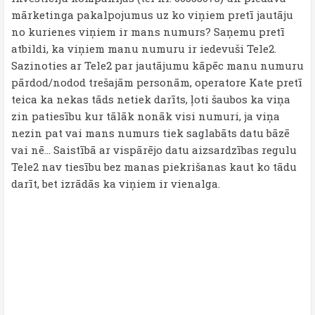
mārketinga pakalpojumus uz ko viņiem pretī jautāju
no kurienes viņiem ir mans numurs? Saņemu pretī
atbildi, ka viņiem manu numuru ir iedevuši Tele2.
Sazinoties ar Tele2 par jautājumu kāpēc manu numuru
pārdod/nodod trešajām personām, operatore Kate pretī
teica ka nekas tāds netiek darīts, ļoti šaubos ka viņa
zin patiesību kur tālāk nonāk visi numuri, ja viņa
nezin pat vai mans numurs tiek saglabāts datu bāzē
vai nē... Saistībā ar vispārējo datu aizsardzības regulu
Tele2 nav tiesību bez manas piekrišanas kaut ko tādu
darīt, bet izrādās ka viņiem ir vienalga.