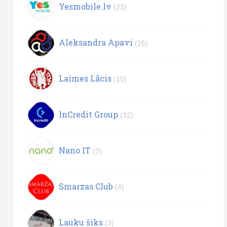
Yesmobile.lv
(23)
Aleksandra Apavi
(25)
Laimes Lācis
(10)
InCredit Group
(32)
Nano IT
(7)
Smarzas.Club
(4)
Lauku šiks
(3)