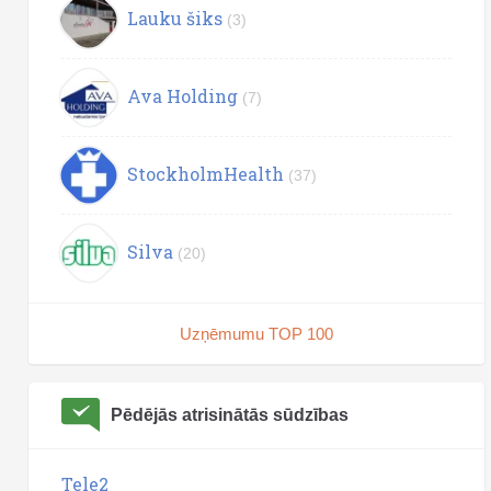
Lauku šiks
(3)
Ava Holding
(7)
StockholmHealth
(37)
Silva
(20)
Uzņēmumu TOP 100
Pēdējās atrisinātās sūdzības
Tele2