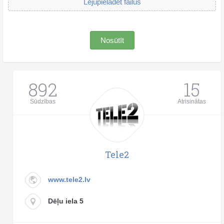
Lejupielādēt failus
Nosūtīt
892
15
Sūdzības
Atrisinātas
Tele2
www.tele2.lv
Dēļu iela 5