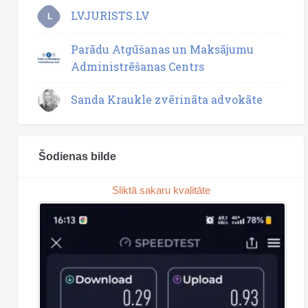
LVJURISTS.LV
L
Parādu Atgūšanas un Maksājumu
Administrēšanas Centrs
Sanda Kraukle zvērināta advokāte
Šodienas bilde
Sliktā sakaru kvalitāte