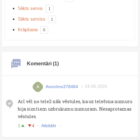
Slikts servis
1
Slikts serviss
1
Krāpšana
0
Komentāri (1)
Anonīms378484
24.06.2025
A
Arī vēl no tele2 nāk vēstules, ka uz telefona numuru
bija simtiem uzbrukumu numuram. Nesaprotamas
vēstules.
1
4
Atbildēt