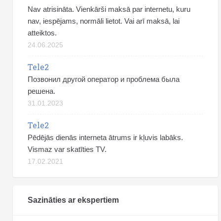
Nav atrisināta. Vienkārši maksā par internetu, kuru
nav, iespējams, normāli lietot. Vai arī maksā, lai
atteiktos.
24.06.2025
Tele2
Позвонил другой оператор и проблема была
решена.
31.01.2023
Tele2
Pēdējās dienās interneta ātrums ir kļuvis labāks.
Vismaz var skatīties TV.
17.02.2021
Sazināties ar ekspertiem