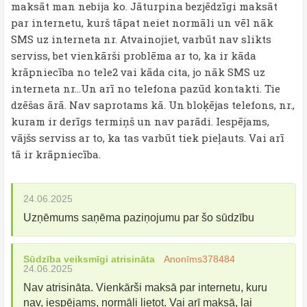
maksāt man nebija ko. Jāturpina bezjēdzīgi maksāt
par internetu, kurš tāpat neiet normāli un vēl nāk
SMS uz interneta nr. Atvainojiet, varbūt nav slikts
serviss, bet vienkārši problēma ar to, ka ir kāda
krāpniecība no tele2 vai kāda cita, jo nāk SMS uz
interneta nr...Un arī no telefona pazūd kontakti. Tie
dzēšas ārā. Nav saprotams kā. Un bloķējas telefons, nr.,
kuram ir derīgs termiņš un nav parādi. Iespējams,
vājšs serviss ar to, ka tas varbūt tiek pieļauts. Vai arī
tā ir krāpniecība.
24.06.2025
Uzņēmums saņēma paziņojumu par šo sūdzību
Sūdzība veiksmīgi atrisināta
Anonīms378484
24.06.2025
Nav atrisināta. Vienkārši maksā par internetu, kuru
nav, iespējams, normāli lietot. Vai arī maksā, lai