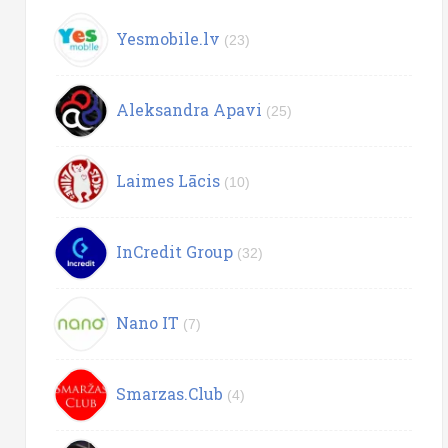
Yesmobile.lv
(23)
Aleksandra Apavi
(25)
Laimes Lācis
(10)
InCredit Group
(32)
Nano IT
(7)
Smarzas.Club
(4)