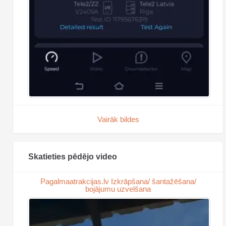
Vairāk bildes
Skatieties pēdējo video
Pagalmaatrakcijas.lv Izkrāpšana/ šantažēšana/
bojājumu uzvelšana