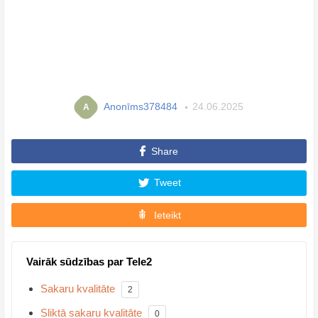
Anonīms378484
24.06.2025
A
Share
Tweet
Ieteikt
Vairāk sūdzības par Tele2
Sakaru kvalitāte
2
Sliktā sakaru kvalitāte
0