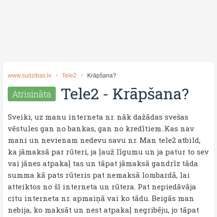
www.sudzibas.lv
Tele2
Krāpšana?
Tele2
-
Krāpšana?
Atrisināta
Sveiki, uz manu interneta nr. nāk dažādas svešas
vēstules gan no bankas, gan no kredītiem..Kas nav
mani un nevienam nedevu savu nr. Man tele2 atbild,
ka jāmaksā par rūteri, ja ļauž līgumu un ja patur to sev
vai jānes atpakaļ tas un tāpat jāmaksā gandrīz tāda
summa kā pats rūteris pat nemaksā lombardā, lai
atteiktos no šī interneta un rūtera. Pat nepiedāvāja
citu interneta nr. apmaiņā vai ko tādu. Beigās man
nebija, ko maksāt un nest atpakaļ negribēju, jo tāpat