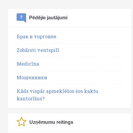
Pēdējie jautājumi
Брак в торговле
Zobārsti ventspilī
Medicīna
Мошенники
Kāds vispār apmeklēšos šos kaktu
kantorīšus?
Uzņēmumu reitings