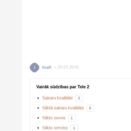
IlvaR
20.07.2016
I
Vairāk sūdzības par Tele 2
Sakaru kvalitāte
2
Sliktā sakaru kvalitāte
0
Slikts servis
1
Slikts serviss
1