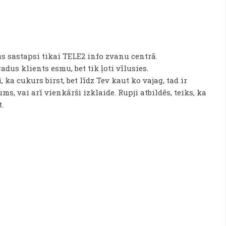
s sastapsi tikai TELE2 info zvanu centrā.
adus klients esmu, bet tik ļoti vīlusies.
 ka cukurs birst, bet līdz Tev kaut ko vajag, tad ir
ms, vai arī vienkārši izklaide. Rupji atbildēs, teiks, ka
.