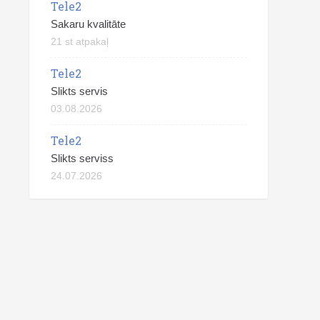
Tele2
Sakaru kvalitāte
21 st atpakaļ
Tele2
Slikts servis
03.08.2026
Tele2
Slikts serviss
24.07.2026