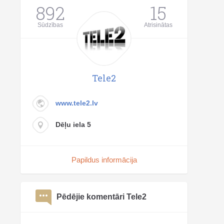
892
15
Sūdzības
Atrisinātas
Tele2
www.tele2.lv
Dēļu iela 5
Papildus informācija
Pēdējie komentāri Tele2