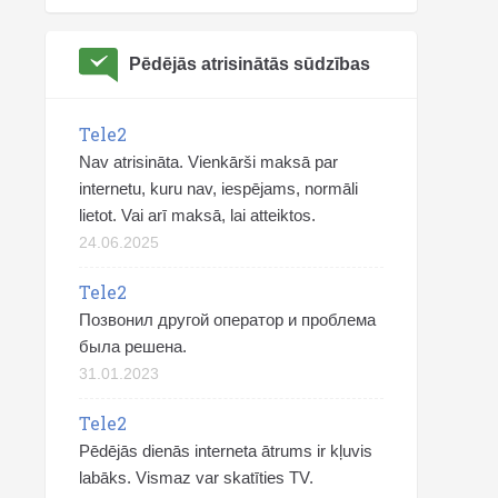
Pēdējās atrisinātās sūdzības
Tele2
Nav atrisināta. Vienkārši maksā par
internetu, kuru nav, iespējams, normāli
lietot. Vai arī maksā, lai atteiktos.
24.06.2025
Tele2
Позвонил другой оператор и проблема
была решена.
31.01.2023
Tele2
Pēdējās dienās interneta ātrums ir kļuvis
labāks. Vismaz var skatīties TV.