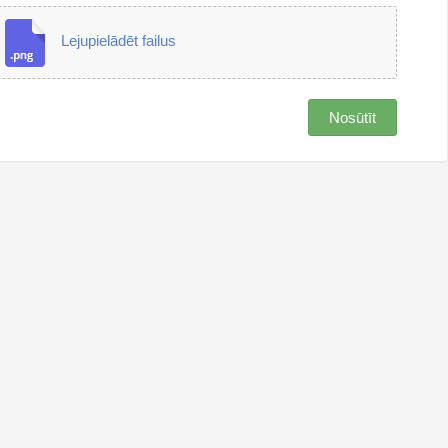
Lejupielādēt failus
Nosūtīt