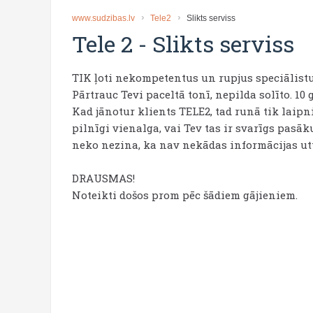
www.sudzibas.lv
Tele2
Slikts serviss
Tele 2
-
Slikts serviss
TIK ļoti nekompetentus un rupjus speciālistu
Pārtrauc Tevi paceltā tonī, nepilda solīto. 10 g
Kad jānotur klients TELE2, tad runā tik laipni,
pilnīgi vienalga, vai Tev tas ir svarīgs pasāku
neko nezina, ka nav nekādas informācijas utt
DRAUSMAS!
Noteikti došos prom pēc šādiem gājieniem.