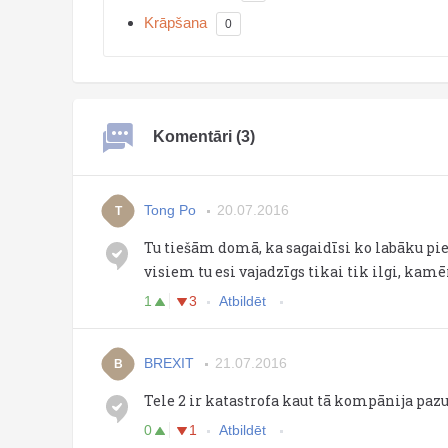
Krāpšana
0
Komentāri (3)
Tong Po
20.07.2016
T
Tu tiešām domā, ka sagaidīsi ko labāku pie
visiem tu esi vajadzīgs tikai tik ilgi, kam
1
3
Atbildēt
BREXIT
21.07.2016
B
Tele 2 ir katastrofa kaut tā kompānija pazu
0
1
Atbildēt