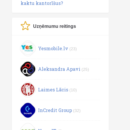
kaktu kantorīšus?
Uzņēmumu reitings
Yesmobile.lv
(23)
Aleksandra Apavi
(25)
Laimes Lācis
(10)
InCredit Group
(32)