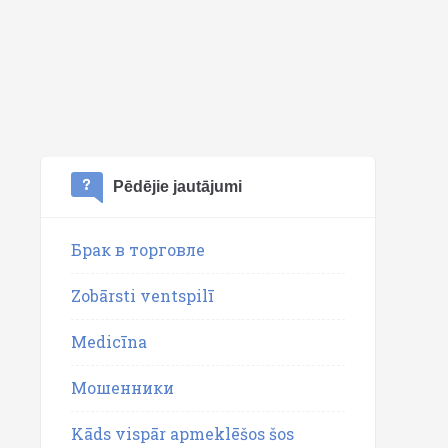
Pēdējie jautājumi
Брак в торговле
Zobārsti ventspilī
Medicīna
Мошенники
Kāds vispār apmeklēšos šos