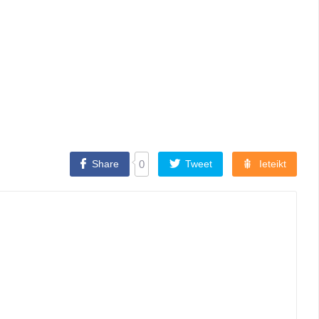
Share
0
Tweet
Ieteikt