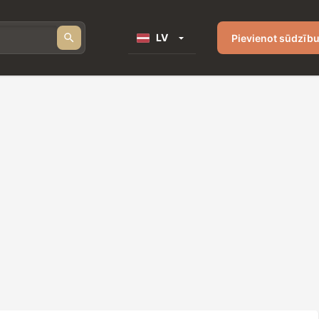
LV
Pievienot sūdzīb