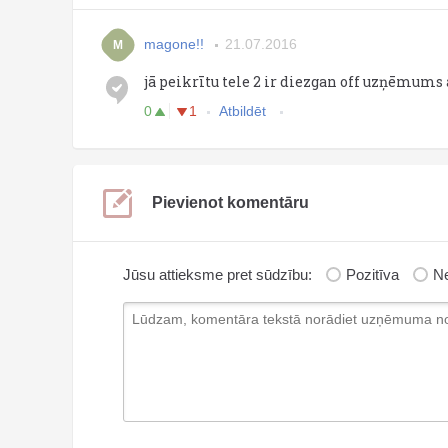
magone!!
21.07.2016
M
jā peikrītu tele 2 ir diezgan off uzņēmu
0
1
Atbildēt
Pievienot komentāru
Jūsu attieksme pret sūdzību:
Pozitīva
Ne