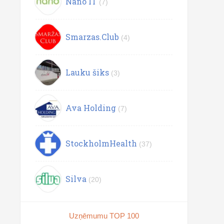
Nano IT
(7)
Smarzas.Club
(4)
Lauku šiks
(3)
Ava Holding
(7)
StockholmHealth
(37)
Silva
(20)
Uzņēmumu TOP 100