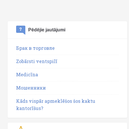
Pēdējie jautājumi
Брак в торговле
Zobārsti ventspilī
Medicīna
Мошенники
Kāds vispār apmeklēšos šos kaktu
kantorīšus?