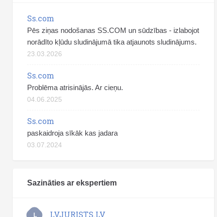
Ss.com
Pēs ziņas nodošanas SS.COM un sūdzības - izlabojot
norādīto kļūdu sludinājumā tika atjaunots sludinājums.
23.03.2026
Ss.com
Problēma atrisinājās. Ar cieņu.
04.06.2025
Ss.com
paskaidroja sīkāk kas jadara
03.07.2024
Sazināties ar ekspertiem
LVJURISTS.LV
L