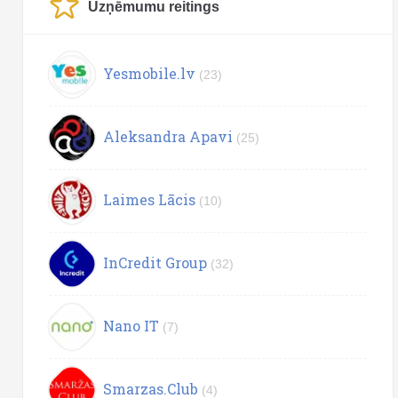
Uzņēmumu reitings
Yesmobile.lv
(23)
Aleksandra Apavi
(25)
Laimes Lācis
(10)
InCredit Group
(32)
Nano IT
(7)
Smarzas.Club
(4)