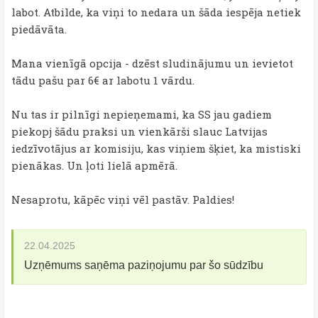
labot. Atbilde, ka viņi to nedara un šāda iespēja netiek
piedāvāta.
Mana vienīgā opcija - dzēst sludinājumu un ievietot
tādu pašu par 6€ ar labotu 1 vārdu.
Nu tas ir pilnīgi nepieņemami, ka SS jau gadiem
piekopj šādu praksi un vienkārši slauc Latvijas
iedzīvotājus ar komisiju, kas viņiem šķiet, ka mistiski
pienākas. Un ļoti lielā apmērā.
Nesaprotu, kāpēc viņi vēl pastāv. Paldies!
22.04.2025
Uzņēmums saņēma paziņojumu par šo sūdzību