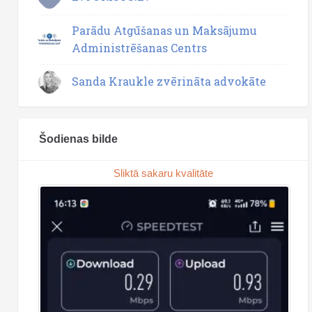
Parādu Atgūšanas un Maksājumu
Administrēšanas Centrs
Sanda Kraukle zvērināta advokāte
Šodienas bilde
Sliktā sakaru kvalitāte