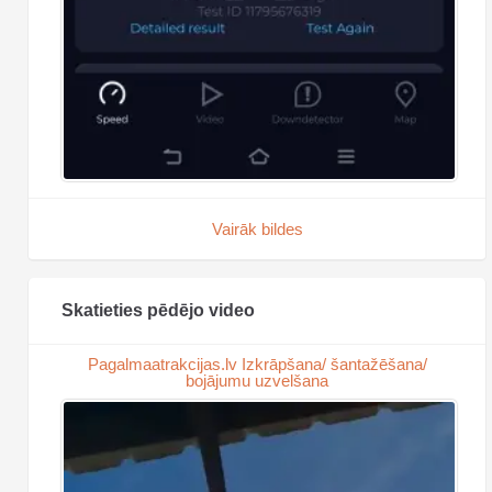
Vairāk bildes
Skatieties pēdējo video
Pagalmaatrakcijas.lv Izkrāpšana/ šantažēšana/
bojājumu uzvelšana