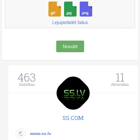
Lejupielādēt failus
Nosūtīt
463
11
Sūdzības
Atrisinātas
SS.COM
www.ss.lv