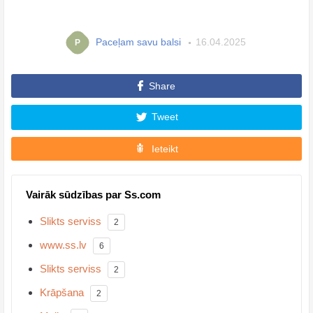
Paceļam savu balsi
16.04.2025
P
Share
Tweet
Ieteikt
Vairāk sūdzības par Ss.com
Slikts serviss
2
www.ss.lv
6
Slikts serviss
2
Krāpšana
2