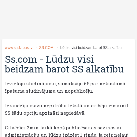
www.sudzibas.lv
SS.COM
Lūdzu visi beidzam barot SS alkatību
Ss.com
-
Lūdzu visi
beidzam barot SS alkatību
Ievietoju sludinājumu, samaksāju 6€ par nekustamā
īpašuma sludinājumu un nopublicēju.
Ieraudzīju mazu nepilnību tekstā un gribēju izmainīt.
SS šādu opciju apzināti nepiedāvā.
Cilvēcīgi 2min laikā kopš publicēšanas sazinos ar
administrāciju un lūdzu izdzēst 1 rindu, ja reiz neļauj