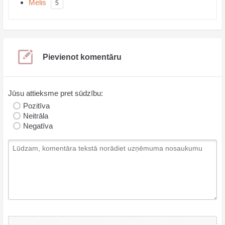
Melis
5
Pievienot komentāru
Jūsu attieksme pret sūdzību:
Pozitīva
Neitrāla
Negatīva