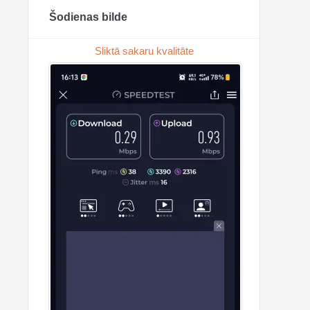
Šodienas bilde
Sliktā sakaru kvalitāte