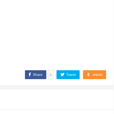
Share
0
Tweet
Ieteikt