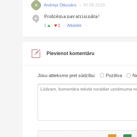
Andrejs Dikusārs
30.08.2018
A
Problēma nav atrisināta !
1
2
Atbildēt
Pievienot komentāru
Jūsu attieksme pret sūdzību:
Pozitīva
Ne