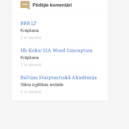
Pēdējie komentāri
RRR.LT
Krāpšana
2 st atpakaļ
Hb-Koks/ SIA Wood Conception
Krāpšana
3 st atpakaļ
Baltijas Starptautiskā Akadēmija
Slikta izglītības iestāde
6 st atpakaļ