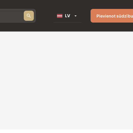
LV
Pievienot sūdzīb