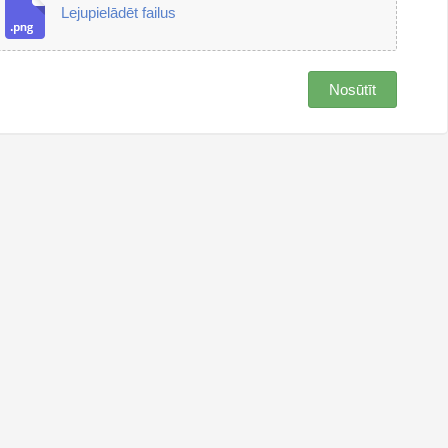
Lejupielādēt failus
Nosūtīt