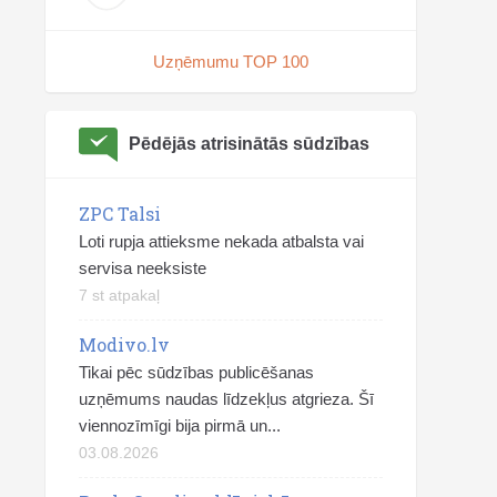
Uzņēmumu TOP 100
Pēdējās atrisinātās sūdzības
ZPC Talsi
Loti rupja attieksme nekada atbalsta vai
servisa neeksiste
7 st atpakaļ
Modivo.lv
Tikai pēc sūdzības publicēšanas
uzņēmums naudas līdzekļus atgrieza. Šī
viennozīmīgi bija pirmā un...
03.08.2026