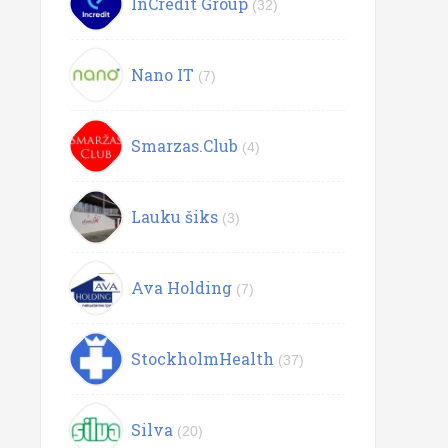
InCredit Group
(32)
Nano IT
(7)
Smarzas.Club
(4)
Lauku šiks
(3)
Ava Holding
(7)
StockholmHealth
(37)
Silva
(20)