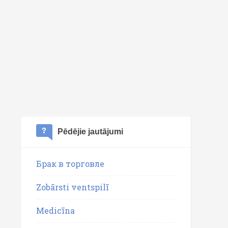
Pēdējie jautājumi
Брак в торговле
Zobārsti ventspilī
Medicīna