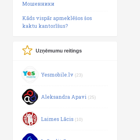
Мошенники
Kāds vispār apmeklēšos šos
kaktu kantorīšus?
Uzņēmumu reitings
Yesmobile.lv
(23)
Aleksandra Apavi
(25)
Laimes Lācis
(10)