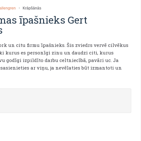
Hallengren
Krāpšānās
rmas īpašnieks Gert
s
ork un citu firmu īpašnieks. Šis zviedrs vervē cilvēkus
ēki kurus es personīgi zinu un daudzi citi, kurus
 godīgi izpildīto darbu celtniecībā, pavāri uc. Ja
asienieties ar viņu, ja nevēlaties būt izmantoti un