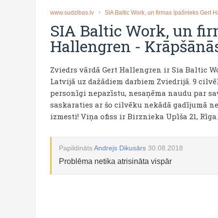
www.sudzibas.lv
SIA Baltic Work, un firmas īpašnieks Gert 
SIA Baltic Work, un fi
Hallengren
-
Krāpšānā
Zviedrs vārdā Gert Hallengren ir Sia Baltic W
Latvijā uz dažādiem darbiem Zviedrijā. 9 cilv
personīgi nepazīstu, nesaņēma naudu par savu
saskaraties ar šo cilvēku nekādā gadījumā nes
izmesti! Viņa ofiss ir Birznieka Upīša 21, Rīga.
Papildināts
Andrejs Dikusārs
30.08.2018
Problēma netika atrisināta vispār