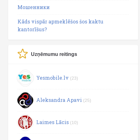
Мошенники
Kāds vispār apmeklēšos šos kaktu
kantorīšus?
Uzņēmumu reitings
Yesmobile.lv
(23)
Aleksandra Apavi
(25)
Laimes Lācis
(10)