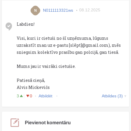
N0111113321ws
08.12.2025
N
Labdien!
Visi, kuri ir cietuši no šī uzņēmuma, lūgums
uzrakstīt man uz e-pastu [slēpt]@gmail.com), mēs
sniegsim kolektīvo prasību gan polcijā, gan tiesā.
Mums jau ir vairāki cietušie.
Patiesā cieņā,
Alvis Mickevičs
3
0
Atbildēt
Atbildes (3)
Pievienot komentāru