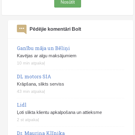
Nosūtīt
Pēdējie komentāri Bolt
Ganību māja un Bēliņi
Kavējas ar algu maksājumiem
10 min atpakaļ
DL motors SIA
Krāpšana, slikts serviss
43 min atpakaļ
Lidl
Ļoti slikta klientu apkalpošana un attieksme
2 st atpakaļ
Dr. Mauriņa Klīnika