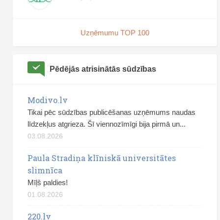
Uzņēmumu TOP 100
Pēdējās atrisinātās sūdzības
Modivo.lv
Tikai pēc sūdzības publicēšanas uzņēmums naudas
līdzekļus atgrieza. Šī viennozīmīgi bija pirmā un...
03.08.2026
Paula Stradiņa klīniskā universitātes
slimnīca
Mīļš paldies!
01.08.2026
220.lv