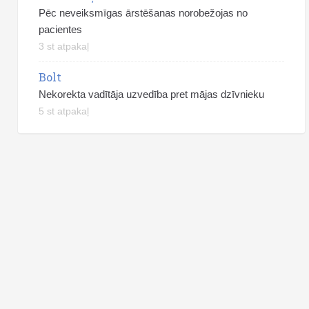
Pēc neveiksmīgas ārstēšanas norobežojas no
pacientes
3 st atpakaļ
Bolt
Nekorekta vadītāja uzvedība pret mājas dzīvnieku
5 st atpakaļ