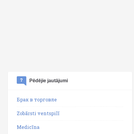
Pēdējie jautājumi
Брак в торговле
Zobārsti ventspilī
Medicīna