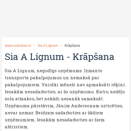
www.sudzibas.lv
Sia A Lignum
Krāpšana
Sia A Lignum
-
Krāpšana
Sia A Lignum, negodīgs uzņēmums. Izmanto
transporta pakalpojumus un nemaksā par
pakalpojumiem. Vairāki mēneši nav apmaksāti rēķini.
Iesakām nesadarboties, ar šo uzņēmumu. Katru nedēļu
sola atmaksu, bet nekādi nesanāk samaksāt.
Uzņēmuma pārstāvim, Jānim Andersonam uzticēties,
nevar nemaz. Beidzam sadarboties ar šādiem
uzņēmumiem. Iesakām nesadarboties ar šiem
afēristiem.