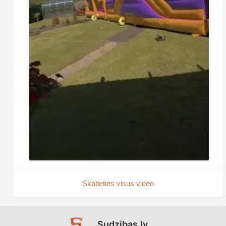
Skatieties visus video
Sudzibas.lv