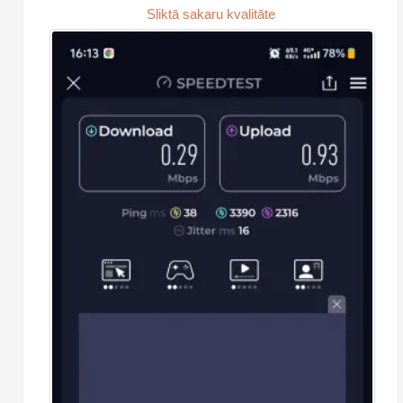
Sliktā sakaru kvalitāte