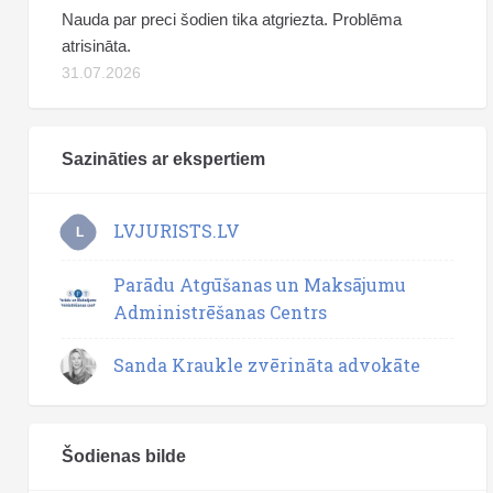
Nauda par preci šodien tika atgriezta. Problēma
atrisināta.
31.07.2026
Sazināties ar ekspertiem
LVJURISTS.LV
L
Parādu Atgūšanas un Maksājumu
Administrēšanas Centrs
Sanda Kraukle zvērināta advokāte
Šodienas bilde