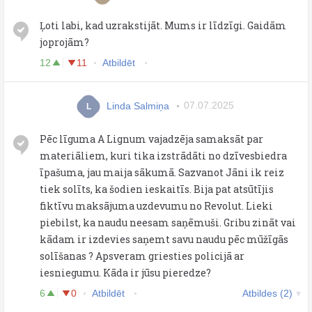
Ļoti labi, kad uzrakstijāt. Mums ir līdzīgi. Gaidām
joprojām?
12
11
Atbildēt
Linda Salmiņa
07.07.2025
L
Pēc līguma A Lignum vajadzēja samaksāt par
materiāliem, kuri tika izstrādāti no dzīvesbiedra
īpašuma, jau maija sākumā. Sazvanot Jāni ik reiz
tiek solīts, ka šodien ieskaitīs. Bija pat atsūtījis
fiktīvu maksājuma uzdevumu no Revolut. Lieki
piebilst, ka naudu neesam saņēmuši. Gribu zināt vai
kādam ir izdevies saņemt savu naudu pēc mūžīgās
solīšanas ? Apsveram griesties policijā ar
iesniegumu. Kāda ir jūsu pieredze?
6
0
Atbildēt
Atbildes (2)