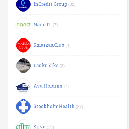
InCredit Group
(32)
Nano IT
(7)
Smarzas.Club
(4)
Lauku šiks
(3)
Ava Holding
(7)
StockholmHealth
(37)
Silva
(20)