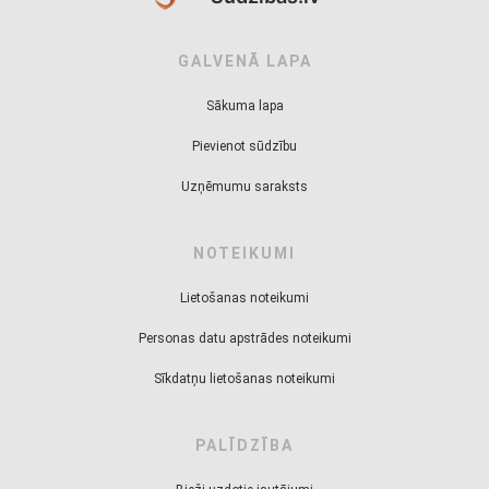
GALVENĀ LAPA
Sākuma lapa
Pievienot sūdzību
Uzņēmumu saraksts
NOTEIKUMI
Lietošanas noteikumi
Personas datu apstrādes noteikumi
Sīkdatņu lietošanas noteikumi
PALĪDZĪBA