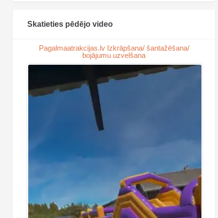
Skatieties pēdējo video
Pagalmaatrakcijas.lv Izkrāpšana/ šantažēšana/
bojājumu uzvelšana