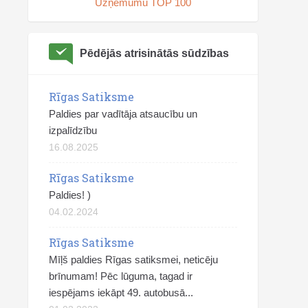
Uzņēmumu TOP 100
Pēdējās atrisinātās sūdzības
Rīgas Satiksme
Paldies par vadītāja atsaucību un
izpalīdzību
16.08.2025
Rīgas Satiksme
Paldies! )
04.02.2024
Rīgas Satiksme
Mīļš paldies Rīgas satiksmei, neticēju
brīnumam! Pēc lūguma, tagad ir
iespējams iekāpt 49. autobusā...