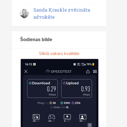
Sanda Kraukle zvērināta
advokāte
Šodienas bilde
Sliktā sakaru kvalitāte