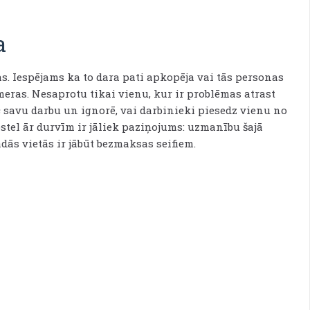
a
as. Iespējams ka to dara pati apkopēja vai tās personas
eras. Nesaprotu tikai vienu, kur ir problēmas atrast
ic savu darbu un ignorē, vai darbinieki piesedz vienu no
stel ār durvīm ir jāliek paziņojums: uzmanību šajā
dās vietās ir jābūt bezmaksas seifiem.