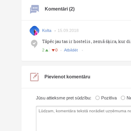
Komentāri (2)
Kolta
15.09.2018
Tāpēc jau tas ir hostelis , zemā šķira, kur d
2
0
Atbildēt
Pievienot komentāru
Jūsu attieksme pret sūdzību:
Pozitīva
Ne