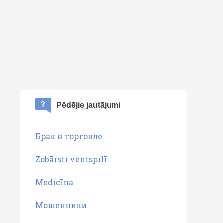
Pēdējie jautājumi
Брак в торговле
Zobārsti ventspilī
Medicīna
Мошенники