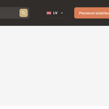
LV
Pievienot sūdzīb