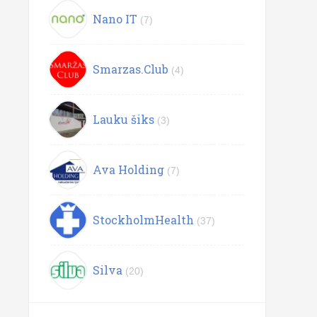
Nano IT
(7)
Smarzas.Club
(4)
Lauku šiks
(3)
Ava Holding
(7)
StockholmHealth
(37)
Silva
(20)