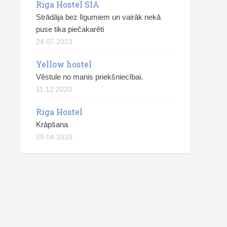
Riga Hostel SIA
Strādāja bez līgumiem un vairāk nekā
puse tika piečakarēti
24.07.2023
Yellow hostel
Vēstule no manis priekšniecībai.
11.12.2020
Riga Hostel
Krāpšana
29.04.2020