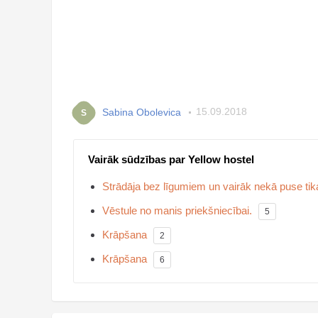
Sabina Obolevica
15.09.2018
S
Vairāk sūdzības par Yellow hostel
Strādāja bez līgumiem un vairāk nekā puse tik
Vēstule no manis priekšniecībai.
5
Krāpšana
2
Krāpšana
6