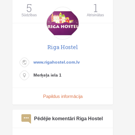
5
1
Sūdzības
Atrisinātas
Riga Hostel
www.rigahostel.com.lv
Merķeļa iela 1
Papildus informācija
Pēdējie komentāri Riga Hostel