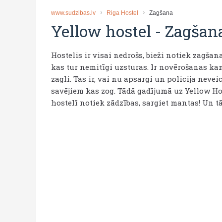
www.sudzibas.lv
Riga Hostel
Zagšana
Yellow hostel
-
Zagšan
Hostelis ir visai nedrošs, bieži notiek zagšan
kas tur nemitīgi uzsturas. Ir novērošanas kam
zagli. Tas ir, vai nu apsargi un policija neve
savējiem kas zog. Tādā gadījumā uz Yellow Ho
hostelī notiek zādzības, sargiet mantas! Un tā