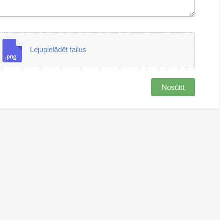
Lejupielādēt failus
Nosūtīt