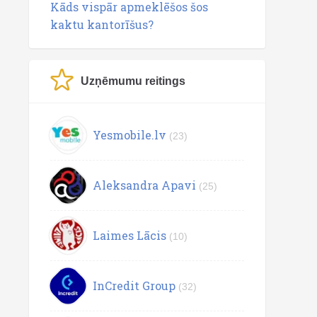
Kāds vispār apmeklēšos šos
kaktu kantorīšus?
Uzņēmumu reitings
Yesmobile.lv
(23)
Aleksandra Apavi
(25)
Laimes Lācis
(10)
InCredit Group
(32)