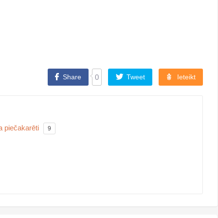
Share
0
Tweet
Ieteikt
a piečakarēti
9