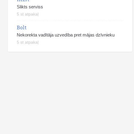
Slikts serviss
5 st atpakaļ
Bolt
Nekorekta vadītāja uzvedība pret mājas dzīvnieku
5 st atpakaļ