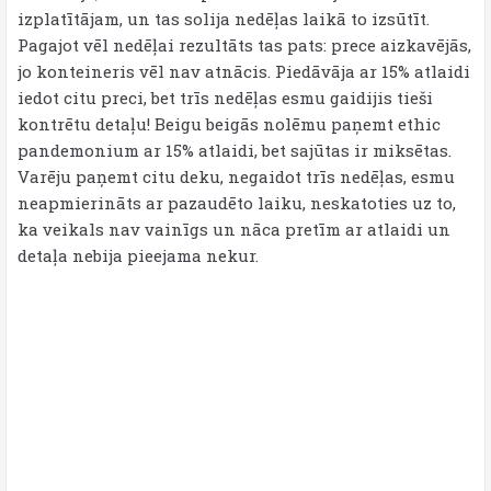
izplatītājam, un tas solija nedēļas laikā to izsūtīt.
Pagajot vēl nedēļai rezultāts tas pats: prece aizkavējās,
jo konteineris vēl nav atnācis. Piedāvāja ar 15% atlaidi
iedot citu preci, bet trīs nedēļas esmu gaidijis tieši
kontrētu detaļu! Beigu beigās nolēmu paņemt ethic
pandemonium ar 15% atlaidi, bet sajūtas ir miksētas.
Varēju paņemt citu deku, negaidot trīs nedēļas, esmu
neapmierināts ar pazaudēto laiku, neskatoties uz to,
ka veikals nav vainīgs un nāca pretīm ar atlaidi un
detaļa nebija pieejama nekur.