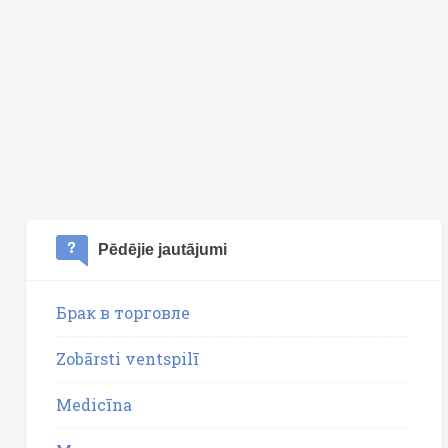
Pēdējie jautājumi
Брак в торговле
Zobārsti ventspilī
Medicīna