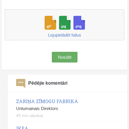
Lejupielādēt failus
Nosūtīt
Pēdējie komentāri
ZARIŅA ZĪMOGU FABRIKA
Untumainais Direktors
49 min atpakaļ
IKEA