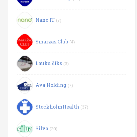
Nano IT
(7)
Smarzas.Club
(4)
Lauku šiks
(3)
Ava Holding
(7)
StockholmHealth
(37)
Silva
(20)