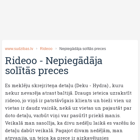
www.sudzibas.lv
Rideoo
Nepiegādāja solītās preces
Rideoo
-
Nepiegādāja
solītās preces
Es meklēju skrejriteņa detaļu (Deku - Hydra) , kuru
nekur nevarēja atrast baltijā. Draugs ieteica uzrakstīt
rideoo, jo viņš ir patstāvīgais klients un bieži vien uz
vietas ir daudz vairāk, nekā uz vietas un pajautāt par
doto detaļu, varbūt viņi var pasūtīt priekš manis.
Veikalā man sasolīja, ka divu nedēļu laikā es varēšu šo
detaļu dabūt veikalā. Pagajot divam nedēļām, man
atzvanija, un teica ka prece ir aizkavējusies