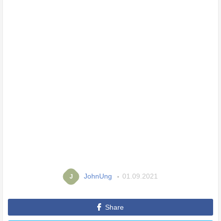
JohnUng
01.09.2021
J
Share