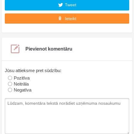
Tweet
Ieteikt
Pievienot komentāru
Jūsu attieksme pret sūdzību:
Pozitīva
Neitrāla
Negatīva