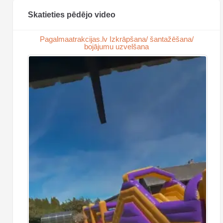
Skatieties pēdējo video
Pagalmaatrakcijas.lv Izkrāpšana/ šantažēšana/
bojājumu uzvelšana