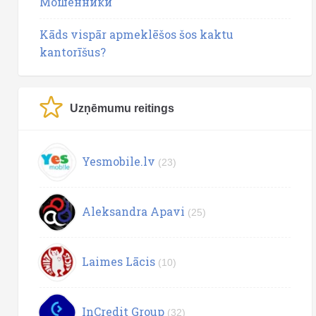
Мошенники
Kāds vispār apmeklēšos šos kaktu
kantorīšus?
Uzņēmumu reitings
Yesmobile.lv
(23)
Aleksandra Apavi
(25)
Laimes Lācis
(10)
InCredit Group
(32)