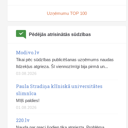
Uzņēmumu TOP 100
Pēdējās atrisinātās sūdzības
Modivo.lv
Tikai pēc sūdzības publicēšanas uzņēmums naudas
līdzekļus atgrieza. Šī viennozīmīgi bija pirmā un...
03.08.2026
Paula Stradiņa klīniskā universitātes
slimnīca
Mīļš paldies!
01.08.2026
220.lv
Nauda par preci šodien tika atgriezta. Problēma