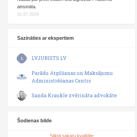
atrisināta.
31.07.2026
Sazināties ar ekspertiem
LVJURISTS.LV
L
Parādu Atgūšanas un Maksājumu
Administrēšanas Centrs
Sanda Kraukle zvērināta advokāte
Šodienas bilde
Sliktā sakaru kvalitāte