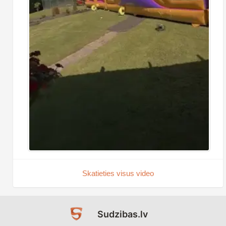
Skatieties visus video
Sudzibas.lv