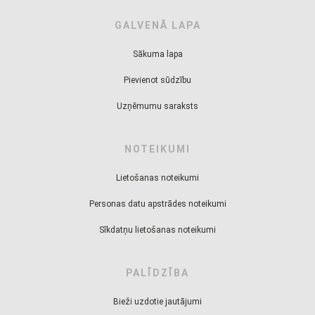
GALVENĀ LAPA
Sākuma lapa
Pievienot sūdzību
Uzņēmumu saraksts
NOTEIKUMI
Lietošanas noteikumi
Personas datu apstrādes noteikumi
Sīkdatņu lietošanas noteikumi
PALĪDZĪBA
Bieži uzdotie jautājumi