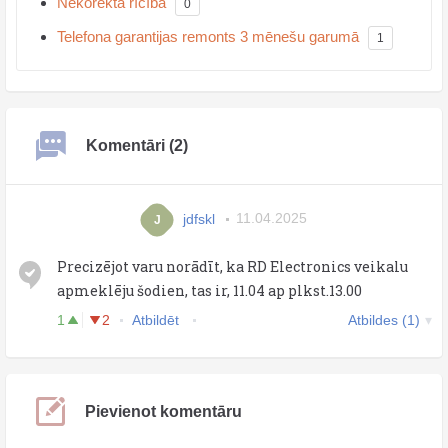
Nekorekta rīcība
0
Telefona garantijas remonts 3 mēnešu garumā
1
Komentāri (2)
jdfskl
11.04.2025
J
Precizējot varu norādīt, ka RD Electronics veikalu
apmeklēju šodien, tas ir, 11.04 ap plkst.13.00
1
2
Atbildēt
Atbildes (1)
Pievienot komentāru