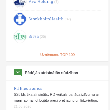
Ava Holding
(7)
StockholmHealth
(37)
Silva
(20)
Uzņēmumu TOP 100
Pēdējās atrisinātās sūdzības
Rd Electronics
SStrīds tika afrisināts. RD veikals panāca izlīvumu ar
mani, apmainot bojāto preci pret jaunu un līdzvērtīgu.
21.05.2026