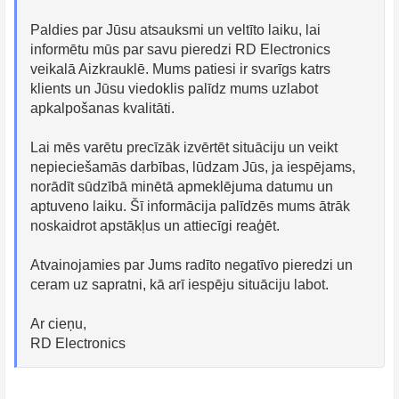
Paldies par Jūsu atsauksmi un veltīto laiku, lai
informētu mūs par savu pieredzi RD Electronics
veikalā Aizkrauklē. Mums patiesi ir svarīgs katrs
klients un Jūsu viedoklis palīdz mums uzlabot
apkalpošanas kvalitāti.
Lai mēs varētu precīzāk izvērtēt situāciju un veikt
nepieciešamās darbības, lūdzam Jūs, ja iespējams,
norādīt sūdzībā minētā apmeklējuma datumu un
aptuveno laiku. Šī informācija palīdzēs mums ātrāk
noskaidrot apstākļus un attiecīgi reaģēt.
Atvainojamies par Jums radīto negatīvo pieredzi un
ceram uz sapratni, kā arī iespēju situāciju labot.
Ar cieņu,
RD Electronics