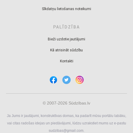
Sīkdatņu lietošanas noteikumi
PALĪDZĪBA
Bieži uzdotie jautājumi
Kā atrisināt sūdzību
Kontakti
© 2007-2026 Sūdzības.lv
Ja Jums ir jautājumi, konstruktīvas domas, ka padarīt mūsu portālu labāku,
vai citas radošas idejas un piedāvājumi, lūdzu uzrakstiet mums uz e-pastu
sudzibas@gmail.com
.