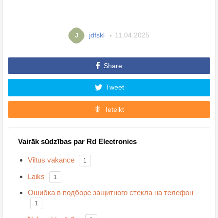
jdfskl
11.04.2025
J
Share
Tweet
Ieteikt
Vairāk sūdzības par Rd Electronics
Viltus vakance
1
Laiks
1
Ошибка в подборе защитного стекла на телефон
1