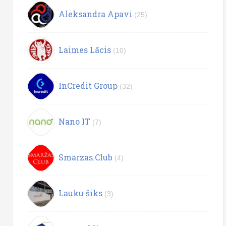
Aleksandra Apavi
(25)
Laimes Lācis
(10)
InCredit Group
(32)
Nano IT
(7)
Smarzas.Club
(4)
Lauku šiks
(3)