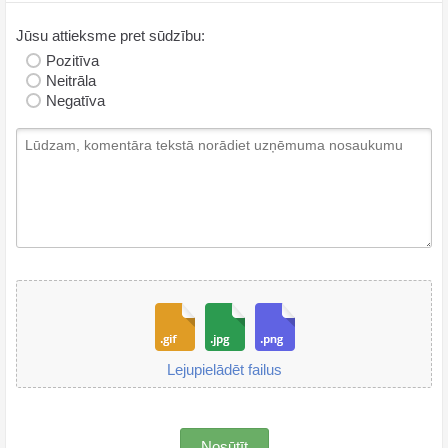
Jūsu attieksme pret sūdzību:
Pozitīva
Neitrāla
Negatīva
Lejupielādēt failus
Nosūtīt