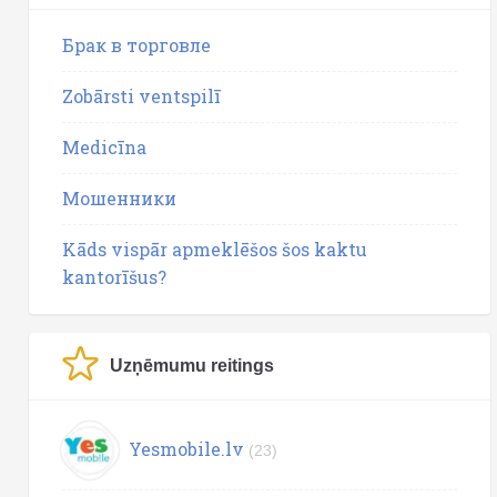
Брак в торговле
Zobārsti ventspilī
Medicīna
Мошенники
Kāds vispār apmeklēšos šos kaktu
kantorīšus?
Uzņēmumu reitings
Yesmobile.lv
(23)