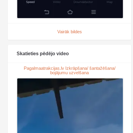
Vairāk bildes
Skatieties pēdējo video
Pagalmaatrakcijas.lv Izkrāpšana/ šantažēšana/
bojājumu uzvelšana