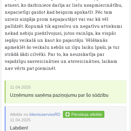
atnest, ko darbiniece darīja ar lielu neapmierinātību,
nepacietīgi gaidot kad beigsim apskatīt. Pēc tam
uzreiz aizgāja prom nepajautājot vai var kā vēl
palīdzēt. Kopumā tik agresīvu un negatīvu attieksmi
nekad nebiju piedzīvojusi, jutos vainīga, ka vispār
iegāju veikalā un kaut ko pajautāju. Vēlēšanās
apmeklēt šo veikalu nebūs uz ilgu laiku īpaši, ja tur
strādā šādi cilvēki. Par to, ka neuzskatīja par
vajadzīgu sasveicināties un atsveicināties, laikam
nav vērts pat pieminēt.
11.04.2025
Uzņēmums saņēma paziņojumu par šo sūdzību
Atbilde no
klientuservissRD
Pārstāvja atbilde
11.04.2025
Labdien!