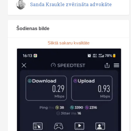
Sanda Kraukle zvērināta advokāte
Šodienas bilde
Sliktā sakaru kvalitāte