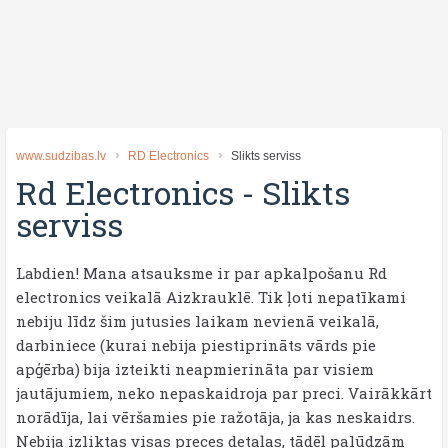
www.sudzibas.lv
RD Electronics
Slikts serviss
Rd Electronics
-
Slikts
serviss
Labdien! Mana atsauksme ir par apkalpošanu Rd
electronics veikalā Aizkrauklē. Tik ļoti nepatīkami
nebiju līdz šim jutusies laikam nevienā veikalā,
darbiniece (kurai nebija piestiprināts vārds pie
apģērba) bija izteikti neapmierināta par visiem
jautājumiem, neko nepaskaidroja par preci. Vairākkārt
norādīja, lai vēršamies pie ražotāja, ja kas neskaidrs.
Nebija izliktas visas preces detaļas, tādēļ palūdzām