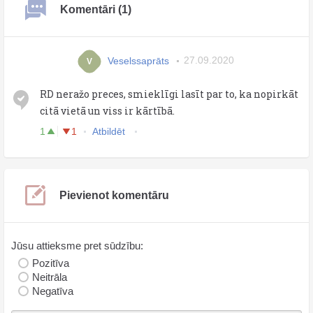
Komentāri (1)
Veselssaprāts
27.09.2020
V
RD neražo preces, smieklīgi lasīt par to, ka nopirkāt
citā vietā un viss ir kārtībā.
1
1
Atbildēt
Pievienot komentāru
Jūsu attieksme pret sūdzību:
Pozitīva
Neitrāla
Negatīva