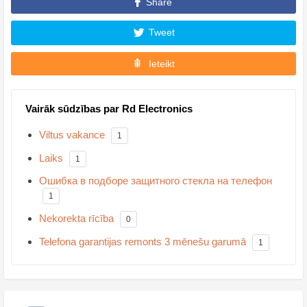
Share
Tweet
Ieteikt
Vairāk sūdzības par Rd Electronics
Viltus vakance
1
Laiks
1
Ошибка в подборе защитного стекла на телефон
1
Nekorekta rīcība
0
Telefona garantijas remonts 3 mēnešu garumā
1