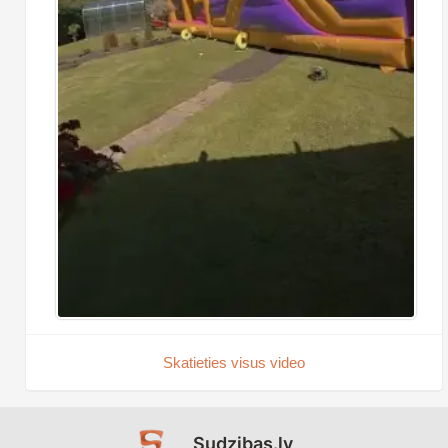
Skatieties visus video
Sudzibas.lv