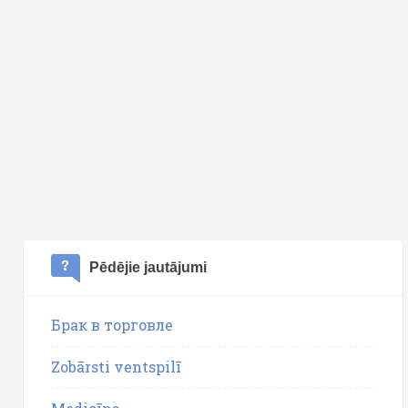
Pēdējie jautājumi
Брак в торговле
Zobārsti ventspilī