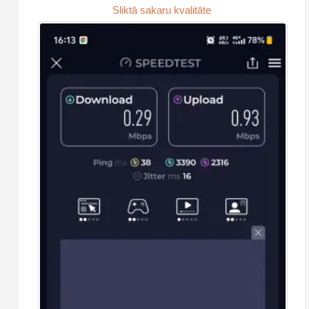
Sliktā sakaru kvalitāte