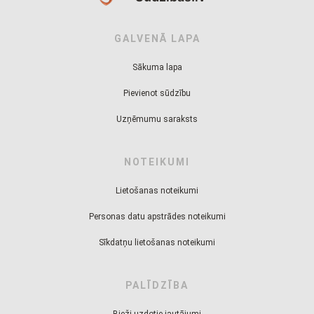
GALVENĀ LAPA
Sākuma lapa
Pievienot sūdzību
Uzņēmumu saraksts
NOTEIKUMI
Lietošanas noteikumi
Personas datu apstrādes noteikumi
Sīkdatņu lietošanas noteikumi
PALĪDZĪBA
Bieži uzdotie jautājumi