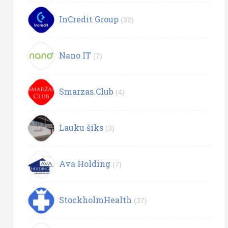
InCredit Group
(32)
Nano IT
(7)
Smarzas.Club
(4)
Lauku šiks
(3)
Ava Holding
(7)
StockholmHealth
(37)