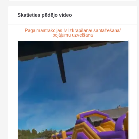
Skatieties pēdējo video
Pagalmaatrakcijas.lv Izkrāpšana/ šantažēšana/
bojājumu uzvelšana