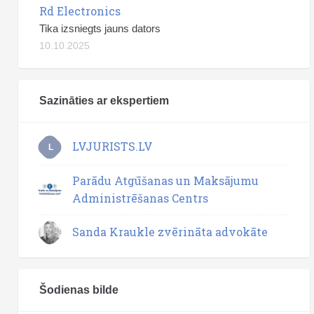
Rd Electronics
Tika izsniegts jauns dators
10.10.2025
Sazināties ar ekspertiem
LVJURISTS.LV
L
Parādu Atgūšanas un Maksājumu
Administrēšanas Centrs
Sanda Kraukle zvērināta advokāte
Šodienas bilde