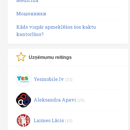
Medicīna
Мошенники
Kāds vispār apmeklēšos šos kaktu
kantorīšus?
Uzņēmumu reitings
Yesmobile.lv
(23)
Aleksandra Apavi
(25)
Laimes Lācis
(10)