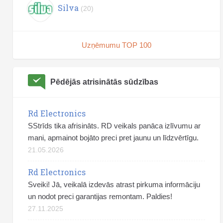
Silva
(20)
Uzņēmumu TOP 100
Pēdējās atrisinātās sūdzības
Rd Electronics
SStrīds tika afrisināts. RD veikals panāca izlīvumu ar
mani, apmainot bojāto preci pret jaunu un līdzvērtīgu.
21.05.2026
Rd Electronics
Sveiki! Jā, veikalā izdevās atrast pirkuma informāciju
un nodot preci garantijas remontam. Paldies!
27.11.2025