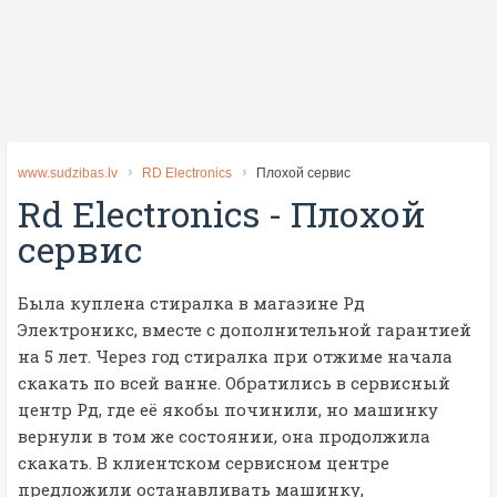
www.sudzibas.lv
RD Electronics
Плохой сервис
Rd Electronics
-
Плохой
сервис
Была куплена стиралка в магазине Рд
Электроникс, вместе с дополнительной гарантией
на 5 лет. Через год стиралка при отжиме начала
скакать по всей ванне. Обратились в сервисный
центр Рд, где её якобы починили, но машинку
вернули в том же состоянии, она продолжила
скакать. В клиентском сервисном центре
предложили останавливать машинку,