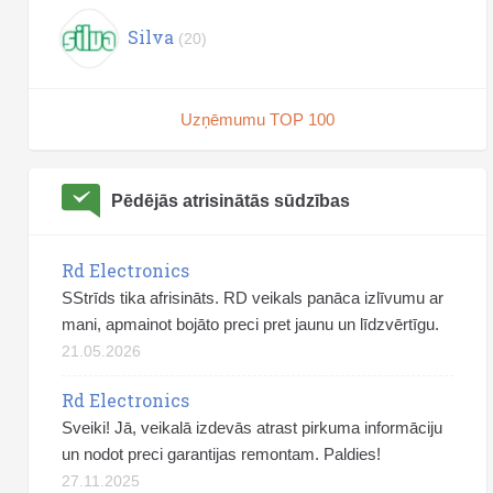
Silva
(20)
Uzņēmumu TOP 100
Pēdējās atrisinātās sūdzības
Rd Electronics
SStrīds tika afrisināts. RD veikals panāca izlīvumu ar
mani, apmainot bojāto preci pret jaunu un līdzvērtīgu.
21.05.2026
Rd Electronics
Sveiki! Jā, veikalā izdevās atrast pirkuma informāciju
un nodot preci garantijas remontam. Paldies!
27.11.2025