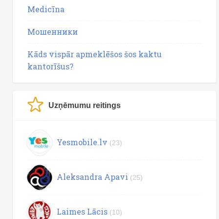
Medicīna
Мошенники
Kāds vispār apmeklēšos šos kaktu
kantorīšus?
Uzņēmumu reitings
Yesmobile.lv
(23)
Aleksandra Apavi
(25)
Laimes Lācis
(10)