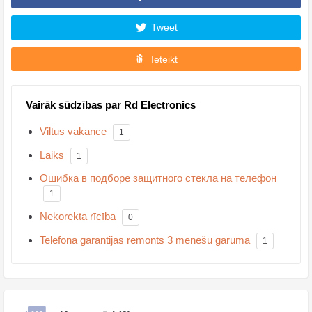
Tweet
Ieteikt
Vairāk sūdzības par Rd Electronics
Viltus vakance
1
Laiks
1
Ошибка в подборе защитного стекла на телефон
1
Nekorekta rīcība
0
Telefona garantijas remonts 3 mēnešu garumā
1