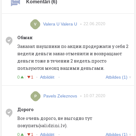
Komentāri (6)
Valera U Valera U
22.06.2020
V
Обман
Заказал наушники по акции.продержали у себя 2
недели деньги заказ отменили и возвращают
деньги тоже в течении 2 недель.просто
пользуются месяц вашими деньгами.
0
1
Atbildēt
Atbildes (1)
Pavels Zeleznovs
10.07.2020
P
Дорого
Все очень дорого, не выгодно тут
покупать(salidzini.lv).
0
1
Atbildēt
Atbildes (1)