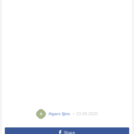
Aigars Iļjins
23.09.2020
A
Share