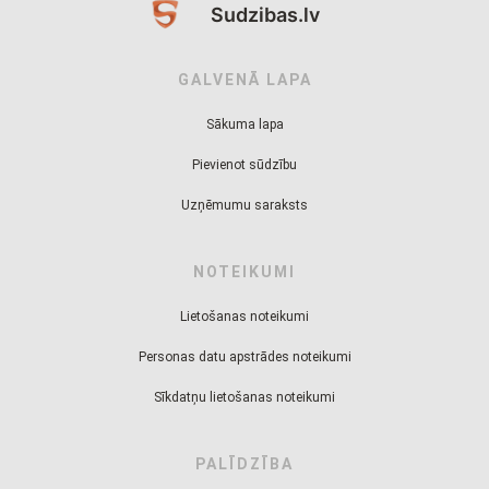
Sudzibas.lv
GALVENĀ LAPA
Sākuma lapa
Pievienot sūdzību
Uzņēmumu saraksts
NOTEIKUMI
Lietošanas noteikumi
Personas datu apstrādes noteikumi
Sīkdatņu lietošanas noteikumi
PALĪDZĪBA