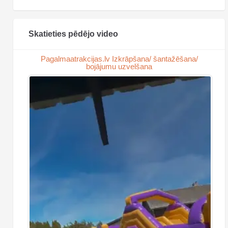
Skatieties pēdējo video
Pagalmaatrakcijas.lv Izkrāpšana/ šantažēšana/
bojājumu uzvelšana