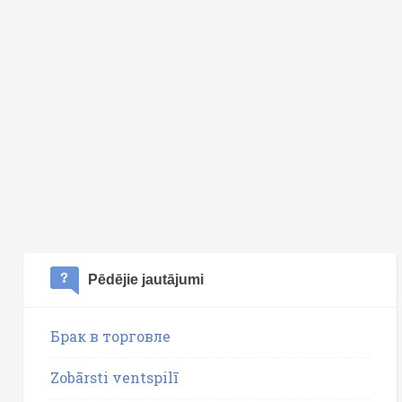
Pēdējie jautājumi
Брак в торговле
Zobārsti ventspilī