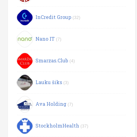
InCredit Group
(32)
Nano IT
(7)
Smarzas.Club
(4)
Lauku šiks
(3)
Ava Holding
(7)
StockholmHealth
(37)