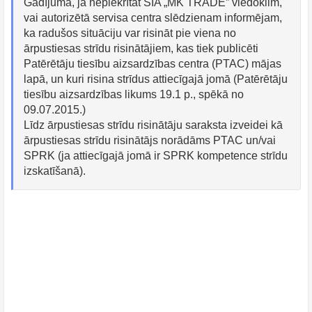
Gadījumā, ja nepiekrītat SIA „MK TRADE” viedoklim,
vai autorizētā servisa centra slēdzienam informējam,
ka radušos situāciju var risināt pie viena no
ārpustiesas strīdu risinātājiem, kas tiek publicēti
Patērētāju tiesību aizsardzības centra (PTAC) mājas
lapā, un kuri risina strīdus attiecīgajā jomā (Patērētāju
tiesību aizsardzības likums 19.1 p., spēkā no
09.07.2015.)
Līdz ārpustiesas strīdu risinātāju saraksta izveidei kā
ārpustiesas strīdu risinātājs norādāms PTAC un/vai
SPRK (ja attiecīgajā jomā ir SPRK kompetence strīdu
izskatīšanā).