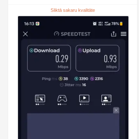
Sliktā sakaru kvalitāte