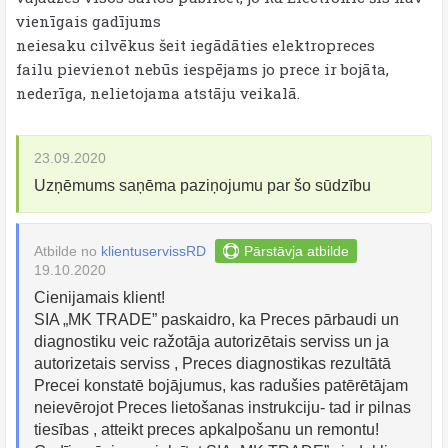
vienīgais gadījums
neiesaku cilvēkus šeit iegādāties elektropreces
failu pievienot nebūs iespējams jo prece ir bojāta,
nederīga, nelietojama atstāju veikalā.
23.09.2020
Uzņēmums saņēma paziņojumu par šo sūdzību
Atbilde no
klientuservissRD
Pārstāvja atbilde
19.10.2020
Cienijamais klient!
SIA „MK TRADE” paskaidro, ka Preces pārbaudi un
diagnostiku veic ražotāja autorizētais serviss un ja
autorizetais serviss , Preces diagnostikas rezultātā
Precei konstatē bojājumus, kas radušies patērētājam
neievērojot Preces lietošanas instrukciju- tad ir pilnas
tiesības , atteikt preces apkalpošanu un remontu!