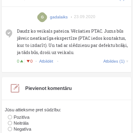
gadalaiks
23.09.2020
G
Daudz ko veikals pateica. Vēršaties PTAC. Jums būs
jāveic neatkarīga ekspertīze (PTAC iedos kontaktus,
kur to izdarīt). Un tad ar slēdzienu par defektu brāķi,
ja tāds būs, droši uz veikalu.
0
0
Atbildēt
Atbildes (1)
Pievienot komentāru
Jūsu attieksme pret sūdzību:
Pozitīva
Neitrāla
Negatīva