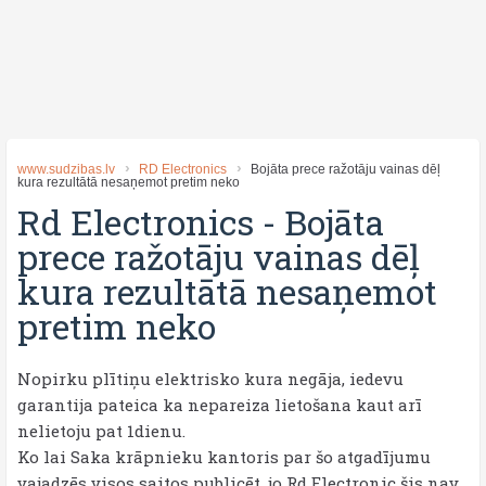
www.sudzibas.lv
RD Electronics
Bojāta prece ražotāju vainas dēļ
kura rezultātā nesaņemot pretim neko
Rd Electronics
-
Bojāta
prece ražotāju vainas dēļ
kura rezultātā nesaņemot
pretim neko
Nopirku plītiņu elektrisko kura negāja, iedevu
garantija pateica ka nepareiza lietošana kaut arī
nelietoju pat 1dienu.
Ko lai Saka krāpnieku kantoris par šo atgadījumu
vajadzēs visos saitos publicēt, jo Rd Electronic šis nav