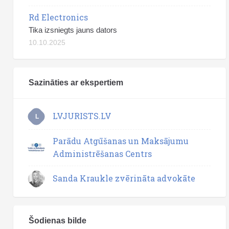
Rd Electronics
Tika izsniegts jauns dators
10.10.2025
Sazināties ar ekspertiem
LVJURISTS.LV
L
Parādu Atgūšanas un Maksājumu
Administrēšanas Centrs
Sanda Kraukle zvērināta advokāte
Šodienas bilde