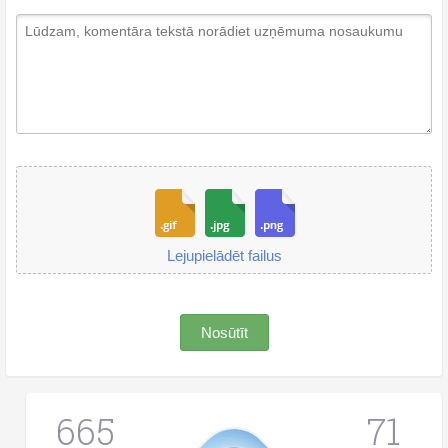
Lejupielādēt failus
Nosūtīt
665
71