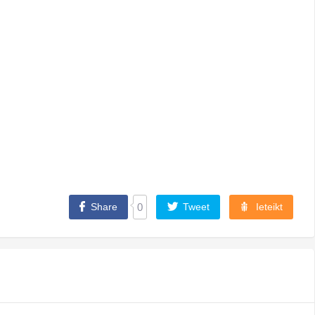
Share
0
Tweet
Ieteikt