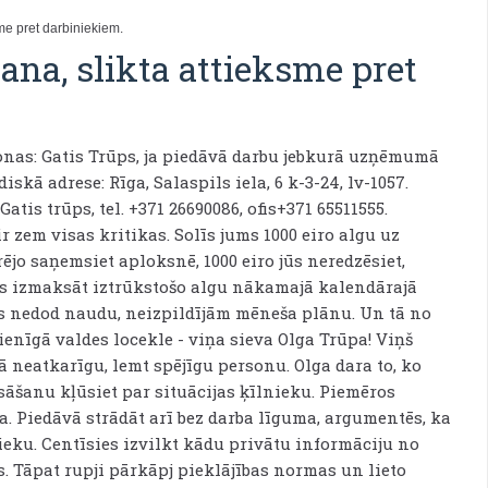
me pret darbiniekiem.
ana, slikta attieksme pret
nas: Gatis Trūps, ja piedāvā darbu jebkurā uzņēmumā
diskā adrese: Rīga, Salaspils iela, 6 k-3-24, lv-1057.
Gatis trūps, tel. +371 26690086, ofis+371 65511555.
zem visas kritikas. Solīs jums 1000 eiro algu uz
jo saņemsiet aploksnē, 1000 eiro jūs neredzēsiet,
īs izmaksāt iztrūkstošo algu nākamajā kalendārajā
as nedod naudu, neizpildījām mēneša plānu. Un tā no
nīgā valdes locekle - viņa sieva Olga Trūpa! Viņš
ā neatkarīgu, lemt spējīgu personu. Olga dara to, ko
āšanu kļūsiet par situācijas ķīlnieku. Piemēros
 Piedāvā strādāt arī bez darba līguma, argumentēs, ka
ieku. Centīsies izvilkt kādu privātu informāciju no
s. Tāpat rupji pārkāpj pieklājības normas un lieto