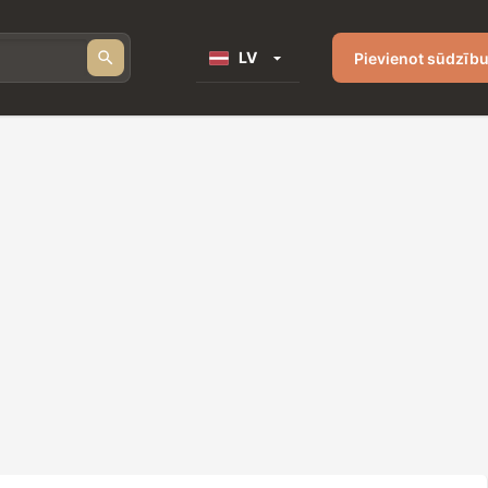
LV
Pievienot sūdzīb