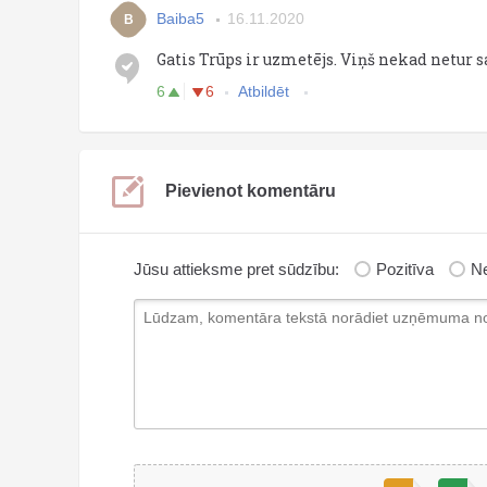
Baiba5
16.11.2020
B
Gatis Trūps ir uzmetējs. Viņš nekad netur 
6
6
Atbildēt
Pievienot komentāru
Jūsu attieksme pret sūdzību:
Pozitīva
Ne