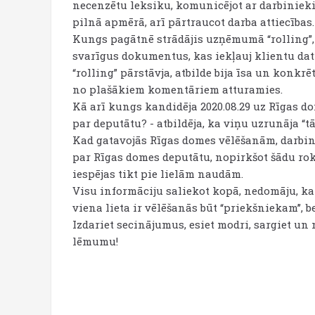
necenzētu leksiku, komunicējot ar darbinie
pilnā apmērā, arī pārtraucot darba attiecības.
Kungs pagātnē strādājis uzņēmumā “rolling”, l
svarīgus dokumentus, kas iekļauj klientu dat
“rolling” pārstāvja, atbilde bija īsa un konkr
no plašākiem komentāriem atturamies.
Kā arī kungs kandidēja 2020.08.29 uz Rīgas d
par deputātu? - atbildēja, ka viņu uzrunāja “tā
Kad gatavojās Rīgas domes vēlēšanām, darbinie
par Rīgas domes deputātu, nopirkšot šādu rok
iespējas tikt pie lielām naudām.
Visu informāciju saliekot kopā, nedomāju, ka
viena lieta ir vēlēšanās būt “priekšniekam’’, be
Izdariet secinājumus, esiet modri, sargiet un 
lēmumu!