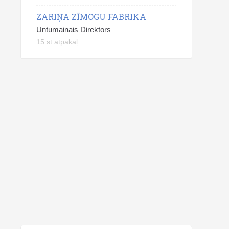
ZARIŅA ZĪMOGU FABRIKA
Untumainais Direktors
15 st atpakaļ