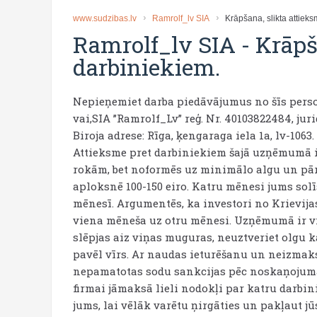
www.sudzibas.lv
Ramrolf_lv SIA
Krāpšana, slikta attieks
Ramrolf_lv SIA
-
Krāpš
darbiniekiem.
Nepieņemiet darba piedāvājumus no šīs perso
vai,SIA ’’Ramrolf_Lv” reģ. Nr. 40103822484, juri
Biroja adrese: Rīga, ķengaraga iela 1a, lv-1063. 
Attieksme pret darbiniekiem šajā uzņēmumā ir 
rokām, bet noformēs uz minimālo algu un pārē
aploksnē 100-150 eiro. Katru mēnesi jums sol
mēnesī. Argumentēs, ka investori no Krievij
viena mēneša uz otru mēnesi. Uzņēmumā ir vie
slēpjas aiz viņas muguras, neuztveriet olgu k
pavēl vīrs. Ar naudas ieturēšanu un neizmaks
nepamatotas sodu sankcijas pēc noskaņojuma.
firmai jāmaksā lieli nodokļi par katru darbin
jums, lai vēlāk varētu ņirgāties un pakļaut jū