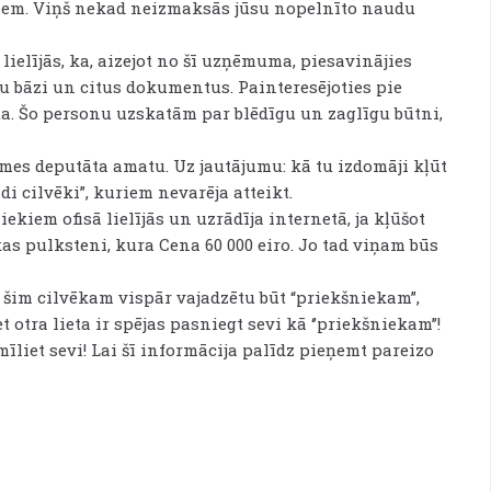
kiem. Viņš nekad neizmaksās jūsu nopelnīto naudu
ielījās, ka, aizejot no šī uzņēmuma, piesavinājies
u bāzi un citus dokumentus. Painteresējoties pie
ēta. Šo personu uzskatām par blēdīgu un zaglīgu būtni,
omes deputāta amatu. Uz jautājumu: kā tu izdomāji kļūt
di cilvēki”, kuriem nevarēja atteikt.
kiem ofisā lielījās un uzrādīja internetā, ja kļūšot
as pulksteni, kura Cena 60 000 eiro. Jo tad viņam būs
 šim cilvēkam vispār vajadzētu būt “priekšniekam”,
t otra lieta ir spējas pasniegt sevi kā ‘’priekšniekam’’!
mīliet sevi! Lai šī informācija palīdz pieņemt pareizo