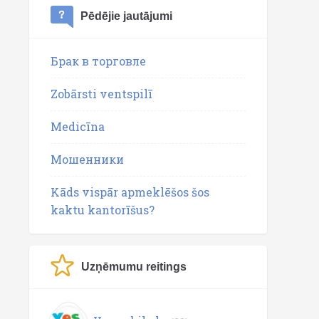
Pēdējie jautājumi
Брак в торговле
Zobārsti ventspilī
Medicīna
Мошенники
Kāds vispār apmeklēšos šos
kaktu kantorīšus?
Uzņēmumu reitings