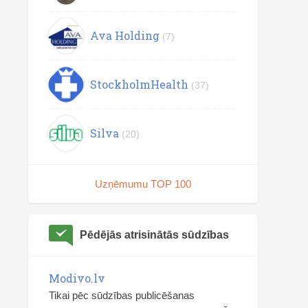
Ava Holding
(7)
StockholmHealth
(37)
Silva
(20)
Uzņēmumu TOP 100
Pēdējās atrisinātās sūdzības
Modivo.lv
Tikai pēc sūdzības publicēšanas