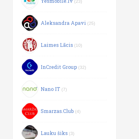
Yesmobile.lv
(23)
Aleksandra Apavi
(25)
Laimes Lācis
(10)
InCredit Group
(32)
Nano IT
(7)
Smarzas.Club
(4)
Lauku šiks
(3)