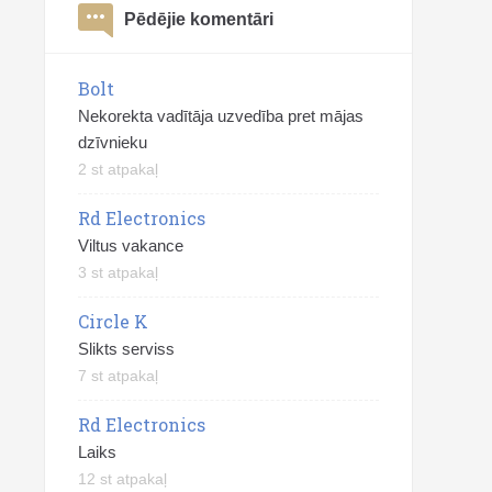
Pēdējie komentāri
Bolt
Nekorekta vadītāja uzvedība pret mājas
dzīvnieku
2 st atpakaļ
Rd Electronics
Viltus vakance
3 st atpakaļ
Circle K
Slikts serviss
7 st atpakaļ
Rd Electronics
Laiks
12 st atpakaļ