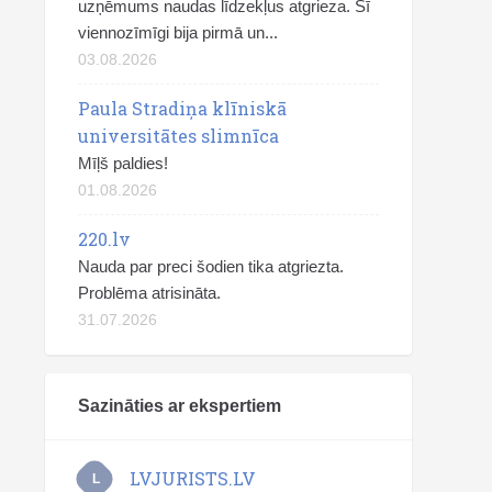
uzņēmums naudas līdzekļus atgrieza. Šī
viennozīmīgi bija pirmā un...
03.08.2026
Paula Stradiņa klīniskā
universitātes slimnīca
Mīļš paldies!
01.08.2026
220.lv
Nauda par preci šodien tika atgriezta.
Problēma atrisināta.
31.07.2026
Sazināties ar ekspertiem
LVJURISTS.LV
L