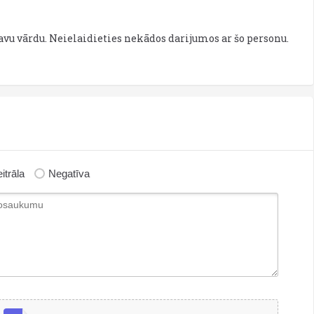
savu vārdu. Neielaidieties nekādos darijumos ar šo personu.
itrāla
Negatīva