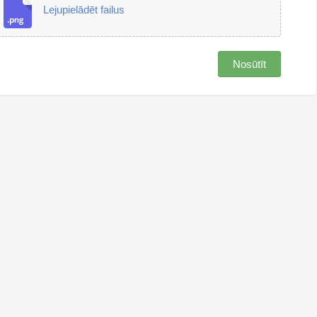
Lejupielādēt failus
Nosūtīt