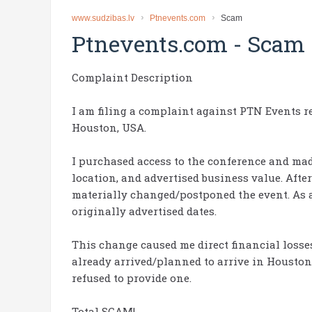
www.sudzibas.lv
Ptnevents.com
Scam
Ptnevents.com
-
Scam
Complaint Description
I am filing a complaint against PTN Events r
Houston, USA.
I purchased access to the conference and mad
location, and advertised business value. Aft
materially changed/postponed the event. As a 
originally advertised dates.
This change caused me direct financial losse
already arrived/planned to arrive in Houston 
refused to provide one.
Total SCAM!