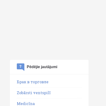
Pēdējie jautājumi
Брак в торговле
Zobārsti ventspilī
Medicīna