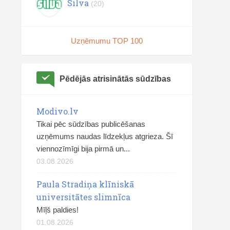
Silva
(20)
Uzņēmumu TOP 100
Pēdējās atrisinātās sūdzības
Modivo.lv
Tikai pēc sūdzības publicēšanas
uzņēmums naudas līdzekļus atgrieza. Šī
viennozīmīgi bija pirmā un...
03.08.2026
Paula Stradiņa klīniskā
universitātes slimnīca
Mīļš paldies!
01.08.2026