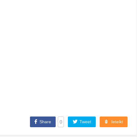
Share
0
Tweet
Ieteikt