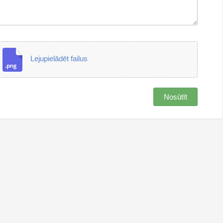
Lejupielādēt failus
Nosūtīt