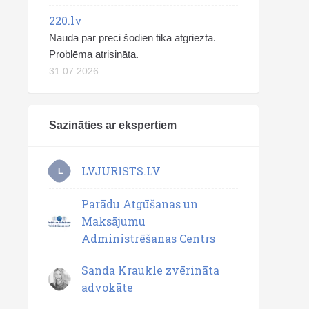
220.lv
Nauda par preci šodien tika atgriezta.
Problēma atrisināta.
31.07.2026
Sazināties ar ekspertiem
LVJURISTS.LV
L
Parādu Atgūšanas un
Maksājumu
Administrēšanas Centrs
Sanda Kraukle zvērināta
advokāte