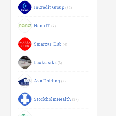
InCredit Group
(32)
Nano IT
(7)
Smarzas.Club
(4)
Lauku šiks
(3)
Ava Holding
(7)
StockholmHealth
(37)