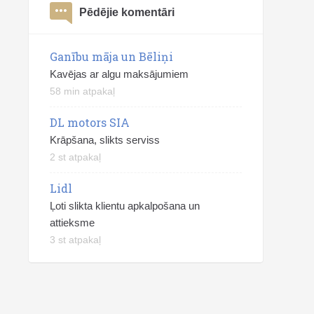
Pēdējie komentāri
Ganību māja un Bēliņi
Kavējas ar algu maksājumiem
58 min atpakaļ
DL motors SIA
Krāpšana, slikts serviss
2 st atpakaļ
Lidl
Ļoti slikta klientu apkalpošana un
attieksme
3 st atpakaļ