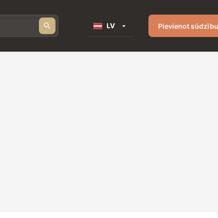
LV
Pievienot sūdzīb