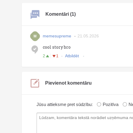
Komentāri (1)
memesupreme
21.05.2026
M
cool story bro
2
1
Atbildēt
Pievienot komentāru
Jūsu attieksme pret sūdzību:
Pozitīva
Ne