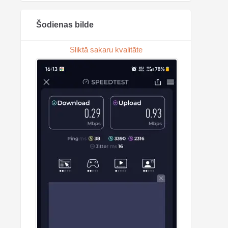
Šodienas bilde
Sliktā sakaru kvalitāte