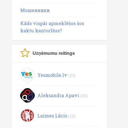
Мошенники
Kāds vispār apmeklēšos šos
kaktu kantorīšus?
Uzņēmumu reitings
Yesmobile.lv
(23)
Aleksandra Apavi
(25)
Laimes Lācis
(10)