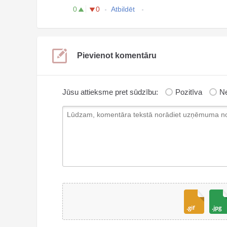
0
0
Atbildēt
Pievienot komentāru
Jūsu attieksme pret sūdzību:
Pozitīva
Ne