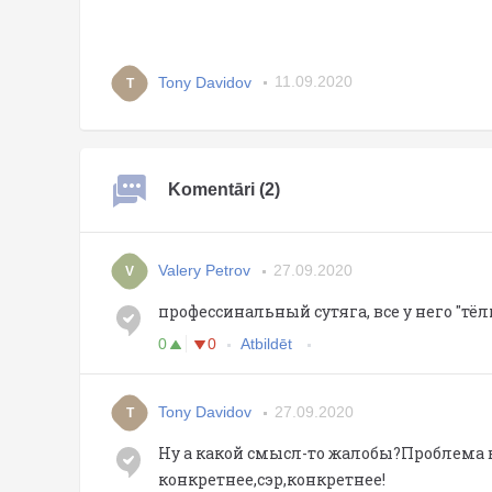
Tony Davidov
11.09.2020
T
Komentāri (2)
Valery Petrov
27.09.2020
V
профессинальный сутяга, все у него "тёл
0
0
Atbildēt
Tony Davidov
27.09.2020
T
Ну а какой смысл-то жалобы?Проблема 
конкретнее,сэр,конкретнее!