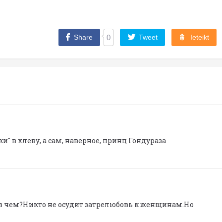
Share
0
Tweet
Ieteikt
ки" в хлеву, а сам, наверное, принц Гондураза
в чем?Никто не осудит затрелюбовь к женщинам.Но