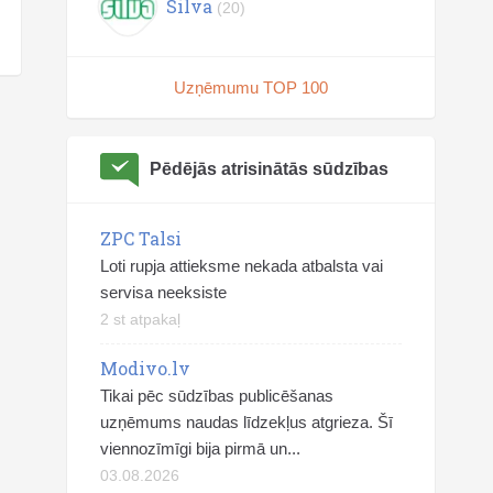
Silva
(20)
Uzņēmumu TOP 100
Pēdējās atrisinātās sūdzības
ZPC Talsi
Loti rupja attieksme nekada atbalsta vai
servisa neeksiste
2 st atpakaļ
Modivo.lv
Tikai pēc sūdzības publicēšanas
uzņēmums naudas līdzekļus atgrieza. Šī
viennozīmīgi bija pirmā un...
03.08.2026