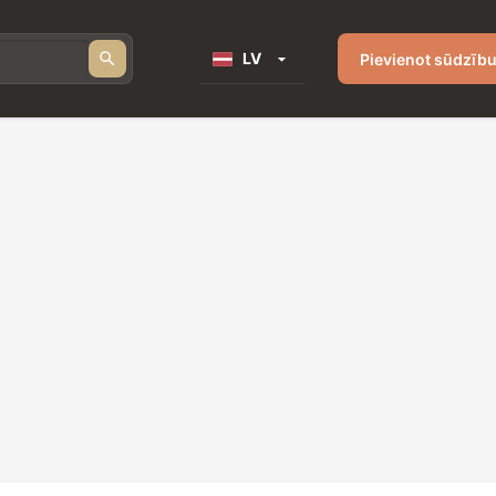
LV
Pievienot sūdzīb