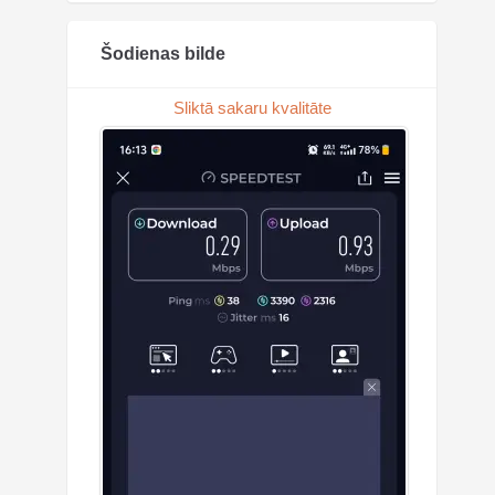
Šodienas bilde
Sliktā sakaru kvalitāte