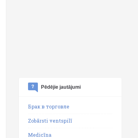
Pēdējie jautājumi
Брак в торговле
Zobārsti ventspilī
Medicīna