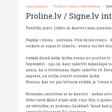
www.sudzibas.lv
Proline.lv / Signe.lv internetveikals
Slikt
Proline.lv / Signe.lv i
Pasūtīju preci. Lūdzu šo kantori man piezvanīt
Pagāja 1 diena - nezvana. Otrā deinā zvanu - ši
veikals ar signe.lv zīmolu - zvanu tur, bet-k
trešajā dienā kāda tjolka zvana no proline.lv 
Septembrī - nju ok, kaut rakstīts mājaslapā n
nezin, ka ir brīvdienas, tāpēc rakstīts 14. Da
saprata, un solīja zvanīt stundas laikā.
Nezinu, kas tur par būtnem strādā, ja "viena st
Neiesaku saistīties ar šo kantori - nekas neti
Sežot savā šķūnī elijas ielā, viņu fīča ir pie
uz vēstulēm, ar nodomu (laikām!) "kaud kad p
atzvanīt klientam! Fui kantoris