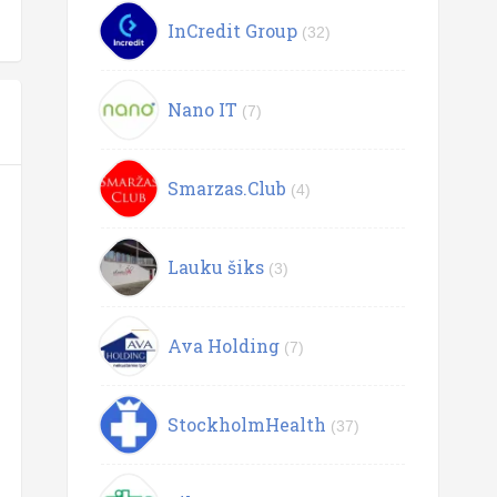
InCredit Group
(32)
Nano IT
(7)
Smarzas.Club
(4)
Lauku šiks
(3)
Ava Holding
(7)
StockholmHealth
(37)