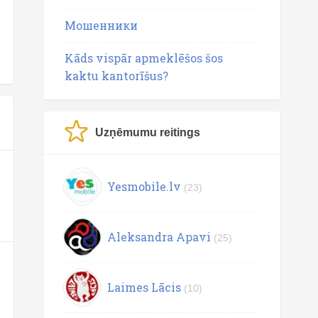
Мошенники
Kāds vispār apmeklēšos šos
kaktu kantorīšus?
Uzņēmumu reitings
Yesmobile.lv
(23)
Aleksandra Apavi
(25)
Laimes Lācis
(10)