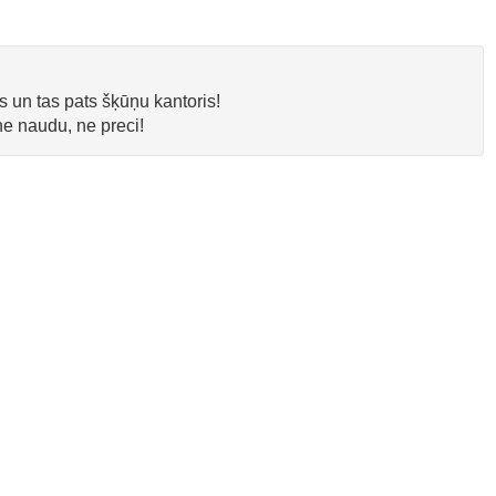
un tas pats šķūņu kantoris!
e naudu, ne preci!