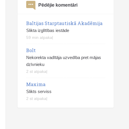
Pēdējie komentāri
Baltijas Starptautiskā Akadēmija
Slikta izglītības iestāde
59 min atpakaļ
Bolt
Nekorekta vadītāja uzvedība pret mājas
dzīvnieku
2 st atpakaļ
Maxima
Slikts serviss
2 st atpakaļ