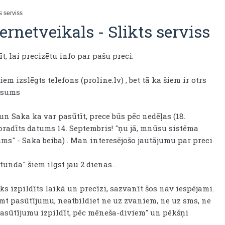
s serviss
nternetveikals
-
Slikts serviss
, lai precizētu info par pašu preci.
em izslēgts telefons (proline.lv) , bet tā ka šiem ir otrs
lusums
un Saka ka var pasūtīt, prece būs pēc nedēļas (18.
oradīts datums 14. Septembris! "ņu jā, mnūsu sistēma
tums" - Saka beiba) . Man interesējošo jautājumu par preci
unda" šiem ilgst jau 2 dienas...
ks izpildīts laikā un precīzi, sazvanīt šos nav iespējami.
ņemt pasūtījumu, neatbildiet ne uz zvaniem, ne uz sms, ne
asūtījumu izpildīt, pēc mēneša-diviem" un pēkšņi