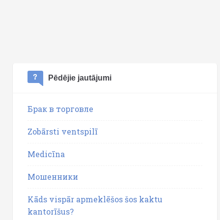
Pēdējie jautājumi
Брак в торговле
Zobārsti ventspilī
Medicīna
Мошенники
Kāds vispār apmeklēšos šos kaktu
kantorīšus?