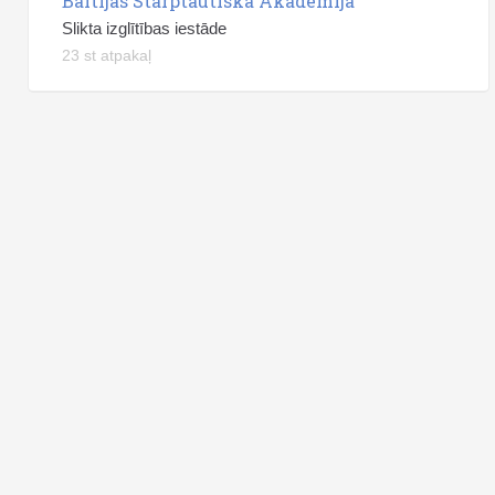
Baltijas Starptautiskā Akadēmija
Slikta izglītības iestāde
23 st atpakaļ