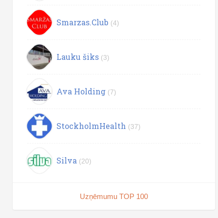
Smarzas.Club
(4)
Lauku šiks
(3)
Ava Holding
(7)
StockholmHealth
(37)
Silva
(20)
Uzņēmumu TOP 100