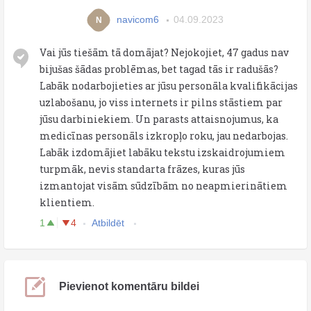
navicom6
04.09.2023
N
Vai jūs tiešām tā domājat? Nejokojiet, 47 gadus nav
bijušas šādas problēmas, bet tagad tās ir radušās?
Labāk nodarbojieties ar jūsu personāla kvalifikācijas
uzlabošanu, jo viss internets ir pilns stāstiem par
jūsu darbiniekiem. Un parasts attaisnojumus, ka
medicīnas personāls izkropļo roku, jau nedarbojas.
Labāk izdomājiet labāku tekstu izskaidrojumiem
turpmāk, nevis standarta frāzes, kuras jūs
izmantojat visām sūdzībām no neapmierinātiem
klientiem.
1
4
Atbildēt
Pievienot komentāru bildei