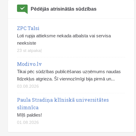
Pēdējās atrisinātās sūdzības
ZPC Talsi
Loti rupja attieksme nekada atbalsta vai servisa
neeksiste
23 st atpakaļ
Modivo.lv
Tikai pēc sūdzības publicēšanas uzņēmums naudas
līdzekļus atgrieza. Šī viennozīmīgi bija pirmā un...
03.08.2026
Paula Stradiņa klīniskā universitātes
slimnīca
Mīļš paldies!
01.08.2026