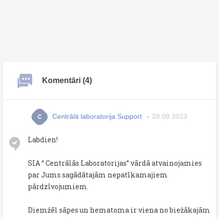
Komentāri (4)
Centrālā laboratorija Support
28.08.2023
C
Labdien!
SIA “ Centrālās Laboratorijas” vārdā atvainojamies
par Jums sagādātajām nepatīkamajiem
pārdzīvojumiem.
Diemžēl sāpes un hematoma ir viena no biežākajām