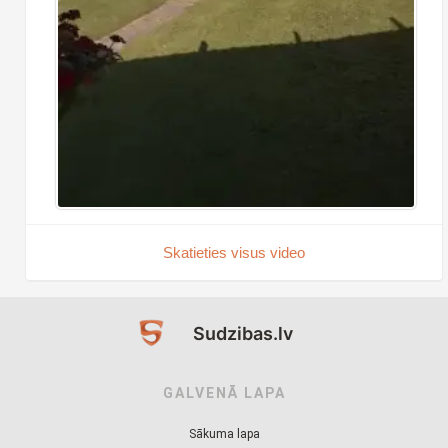
Skatieties visus video
Sudzibas.lv
GALVENĀ LAPA
Sākuma lapa