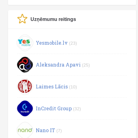
Uzņēmumu reitings
Yesmobile.lv
(23)
Aleksandra Apavi
(25)
Laimes Lācis
(10)
InCredit Group
(32)
Nano IT
(7)