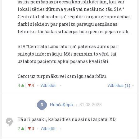
asins ņemšanas procesa komplikācijām, kas var
lokalizēties dūruma vietā vai netālu no tās. SIA “
Centrālā Laboratorija” regulāri organizē apmācības
darbiniekiem par pareizu paraugu ņemšanas
tehniku, lai šādas situācijas būtu pēc iespējas retāk.
SIA ”Centrālā Laboratorija” pateicas Jums par
sniegto informāciju. Mēs ņemsim to vērā, lai
uzlabotu pacientu apkalpošanas kvalitāti.
Cerot uz turpmāku veiksmīgu sadarbību.
4
4
Atbildēt
Atbildes (1)
RunčaĶepa
31.08.2023
R
Tā arī pasaki, ka baidies no asins izskata. XD
2
3
Atbildēt