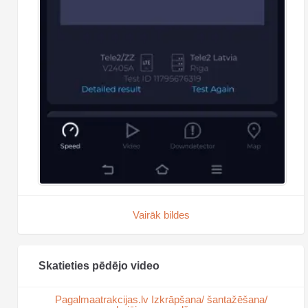
Vairāk bildes
Skatieties pēdējo video
Pagalmaatrakcijas.lv Izkrāpšana/ šantažēšana/