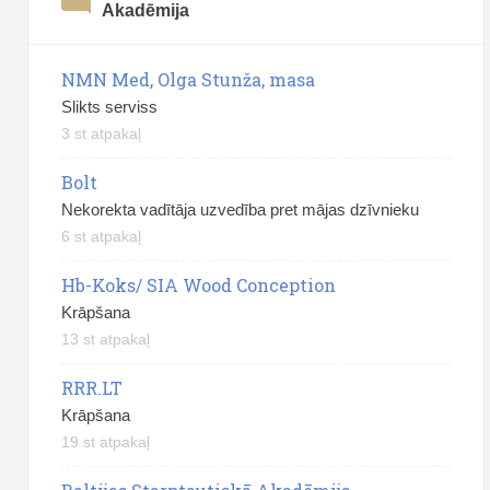
Akadēmija
NMN Med, Olga Stunža, masa
Slikts serviss
3 st atpakaļ
Bolt
Nekorekta vadītāja uzvedība pret mājas dzīvnieku
6 st atpakaļ
Hb-Koks/ SIA Wood Conception
Krāpšana
13 st atpakaļ
RRR.LT
Krāpšana
19 st atpakaļ