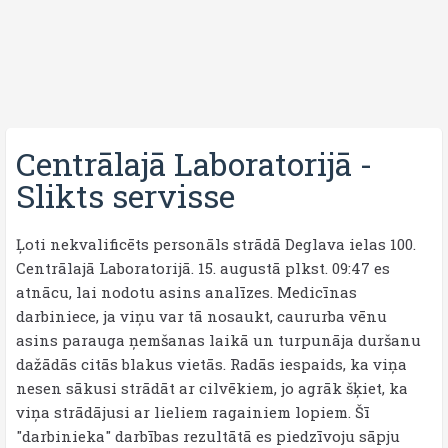
Centrālajā Laboratorijā
-
Slikts servisse
Ļoti nekvalificēts personāls strādā Deglava ielas 100.
Centrālajā Laboratorijā. 15. augustā plkst. 09:47 es
atnācu, lai nodotu asins analīzes. Medicīnas
darbiniece, ja viņu var tā nosaukt, caururba vēnu
asins parauga ņemšanas laikā un turpunāja duršanu
dažādās citās blakus vietās. Radās iespaids, ka viņa
nesen sākusi strādāt ar cilvēkiem, jo agrāk šķiet, ka
viņa strādājusi ar lieliem ragainiem lopiem. Šī
"darbinieka" darbības rezultātā es piedzīvoju sāpju