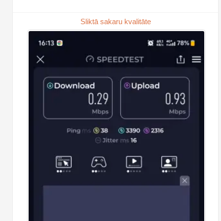
Sliktā sakaru kvalitāte