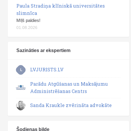
Paula Stradiņa klīniskā universitātes
slimnīca
Mīļš paldies!
01.08.2026
Sazināties ar ekspertiem
LVJURISTS.LV
L
Parādu Atgūšanas un Maksājumu
Administrēšanas Centrs
Sanda Kraukle zvērināta advokāte
Šodienas bilde