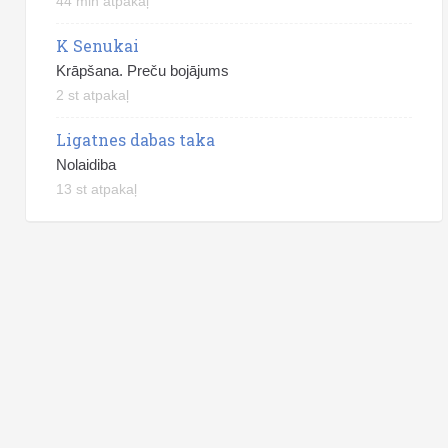
44 min atpakaļ
K Senukai
Krāpšana. Preču bojājums
2 st atpakaļ
Ligatnes dabas taka
Nolaidiba
13 st atpakaļ