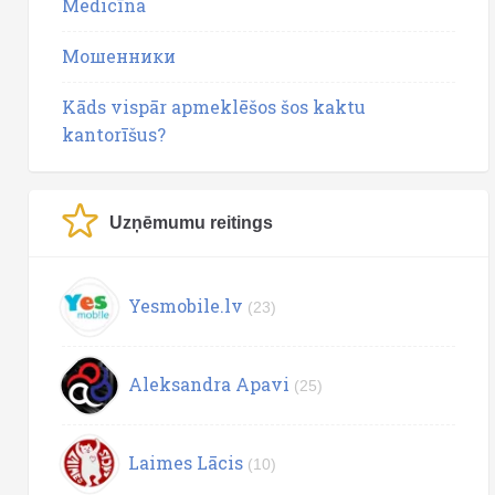
Medicīna
Мошенники
Kāds vispār apmeklēšos šos kaktu
kantorīšus?
Uzņēmumu reitings
Yesmobile.lv
(23)
Aleksandra Apavi
(25)
Laimes Lācis
(10)