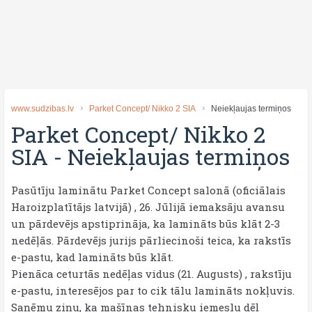
www.sudzibas.lv
Parket Concept/ Nikko 2 SIA
Neiekļaujas termiņos
Parket Concept/ Nikko 2
SIA
-
Neiekļaujas termiņos
Pasūtīju laminātu Parket Concept salonā (oficiālais
Haroizplatītājs latvijā) , 26. Jūlijā iemaksāju avansu
un pārdevējs apstiprināja, ka lamināts būs klāt 2-3
nedēļās. Pārdevējs jurijs pārliecinoši teica, ka rakstīs
e-pastu, kad lamināts būs klāt.
Pienāca ceturtās nedēļas vidus (21. Augusts) , rakstīju
e-pastu, interesējos par to cik tālu lamināts nokļuvis.
Saņēmu ziņu, ka mašīnas tehnisku iemeslu dēļ