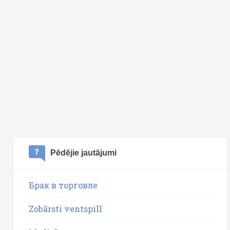
Pēdējie jautājumi
Брак в торговле
Zobārsti ventspilī