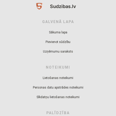
Sudzibas.lv
GALVENĀ LAPA
Sākuma lapa
Pievienot sūdzību
Uzņēmumu saraksts
NOTEIKUMI
Lietošanas noteikumi
Personas datu apstrādes noteikumi
Sīkdatņu lietošanas noteikumi
PALĪDZĪBA