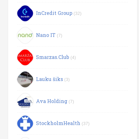
InCredit Group
(32)
Nano IT
(7)
Smarzas.Club
(4)
Lauku šiks
(3)
Ava Holding
(7)
StockholmHealth
(37)