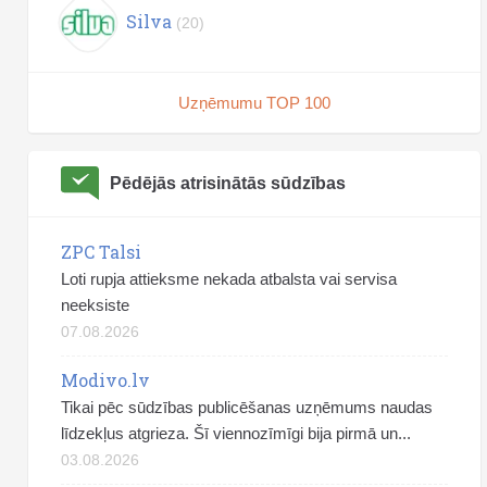
Silva
(20)
Uzņēmumu TOP 100
Pēdējās atrisinātās sūdzības
ZPC Talsi
Loti rupja attieksme nekada atbalsta vai servisa
neeksiste
07.08.2026
Modivo.lv
Tikai pēc sūdzības publicēšanas uzņēmums naudas
līdzekļus atgrieza. Šī viennozīmīgi bija pirmā un...
03.08.2026