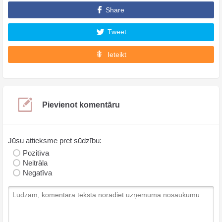
Share
Tweet
Ieteikt
Pievienot komentāru
Jūsu attieksme pret sūdzību:
Pozitīva
Neitrāla
Negatīva