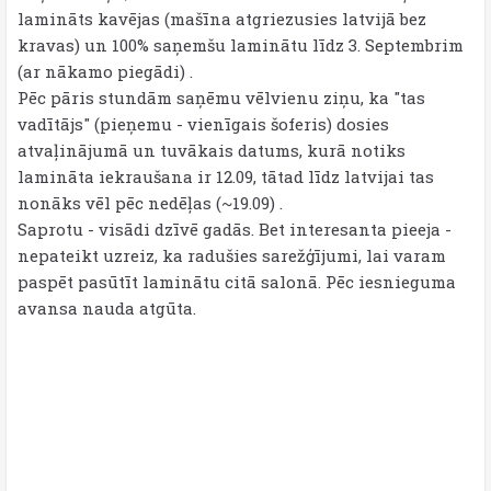
lamināts kavējas (mašīna atgriezusies latvijā bez
kravas) un 100% saņemšu laminātu līdz 3. Septembrim
(ar nākamo piegādi) .
Pēc pāris stundām saņēmu vēlvienu ziņu, ka "tas
vadītājs" (pieņemu - vienīgais šoferis) dosies
atvaļinājumā un tuvākais datums, kurā notiks
lamināta iekraušana ir 12.09, tātad līdz latvijai tas
nonāks vēl pēc nedēļas (~19.09) .
Saprotu - visādi dzīvē gadās. Bet interesanta pieeja -
nepateikt uzreiz, ka radušies sarežģījumi, lai varam
paspēt pasūtīt laminātu citā salonā. Pēc iesnieguma
avansa nauda atgūta.