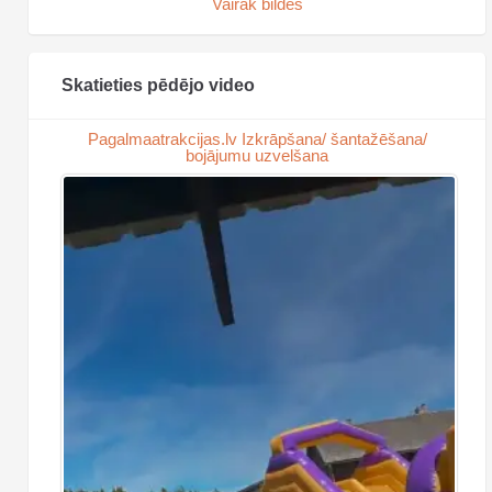
Vairāk bildes
Skatieties pēdējo video
Pagalmaatrakcijas.lv Izkrāpšana/ šantažēšana/
bojājumu uzvelšana