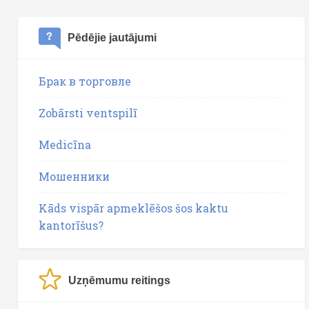
Pēdējie jautājumi
Брак в торговле
Zobārsti ventspilī
Medicīna
Мошенники
Kāds vispār apmeklēšos šos kaktu
kantorīšus?
Uzņēmumu reitings