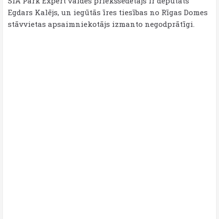
SIA Park Expert valdes priekšsēdētājs ir deputāts
Egdars Kalējs, un iegūtās īres tiesības no Rīgas Domes
stāvvietas apsaimniekotājs izmanto negodprātīgi.