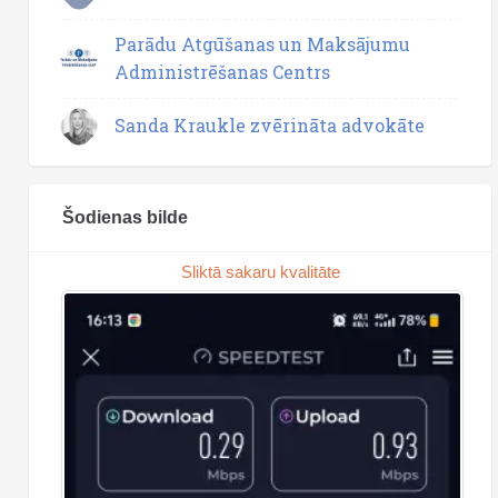
Parādu Atgūšanas un Maksājumu
Administrēšanas Centrs
Sanda Kraukle zvērināta advokāte
Šodienas bilde
Sliktā sakaru kvalitāte