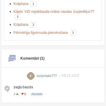
Krāpšana
1
Kāpēc VID nepārbauda reālos naudas izspiedējus??
3
Krāpšana
2
Pārmērīga līgumsoda piemērošana
3
Komentāri (1)
kurpnieks777
08.12.2023
K
zagļu banda
3
0
Atbildēt