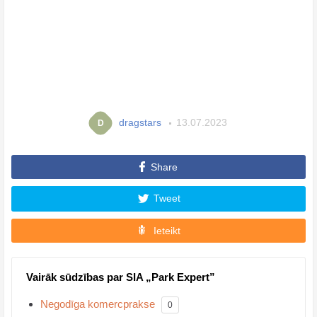
dragstars
13.07.2023
D
Share
Tweet
Ieteikt
Vairāk sūdzības par SIA „Park Expert”
Negodīga komercprakse
0