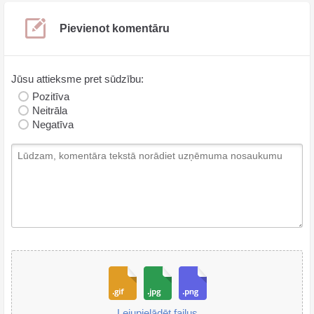
Pievienot komentāru
Jūsu attieksme pret sūdzību:
Pozitīva
Neitrāla
Negatīva
Lejupielādēt failus