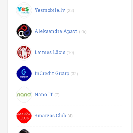
Yesmobile.lv
(23)
Aleksandra Apavi
(25)
Laimes Lācis
(10)
InCredit Group
(32)
Nano IT
(7)
Smarzas.Club
(4)