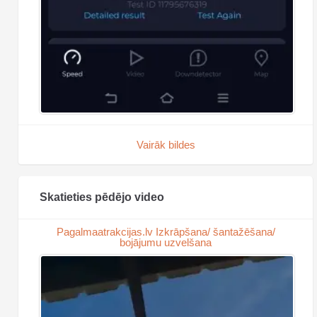
Vairāk bildes
Skatieties pēdējo video
Pagalmaatrakcijas.lv Izkrāpšana/ šantažēšana/
bojājumu uzvelšana