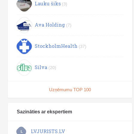
Lauku šiks
(3)
Ava Holding
(7)
StockholmHealth
(37)
Silva
(20)
Uzņēmumu TOP 100
Sazināties ar ekspertiem
LVJURISTS.LV
L