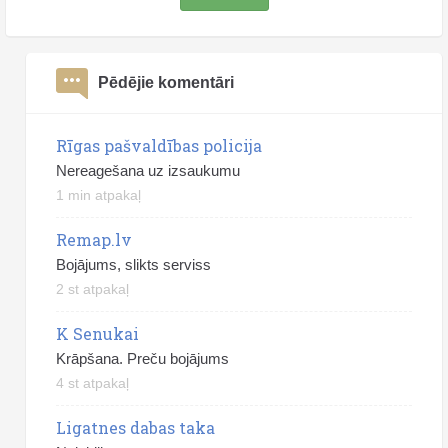
Pēdējie komentāri
Rīgas pašvaldības policija
Nereagešana uz izsaukumu
1 min atpakaļ
Remap.lv
Bojājums, slikts serviss
2 st atpakaļ
K Senukai
Krāpšana. Preču bojājums
4 st atpakaļ
Ligatnes dabas taka