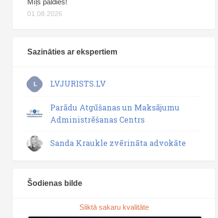
Mīļš paldies!
01.08.2026
Sazināties ar ekspertiem
LVJURISTS.LV
L
Parādu Atgūšanas un Maksājumu
Administrēšanas Centrs
Sanda Kraukle zvērināta advokāte
Šodienas bilde
Sliktā sakaru kvalitāte