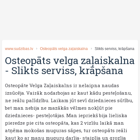
www.sudzibas.lv
Osteopāts velga zaļaiskalna
Slikts serviss, krāpšana
Osteopāts velga zaļaiskalna
-
Slikts serviss, krāpšana
Osteopāte Velga Zaļaiskalns ir nelaipna naudas
izsūcēja. Vairāk nodarbojas ar kaut kādu pesteļošanu,
ne reālu palīdzību. Laikam jūt sevī dziednieces sūtību,
bet man nebija ne mazākās vēlmes nokļūt pie
dziednieces- pesteļotājas. Man iepriekš bija lieliska
pieredze pie cita osteopāta, kas 2 vizīšu laikā man
atņēma mokošas muguras sāpes, tur osteopāts reāli
kaut ko ar manu muguru darīja- staipīja un grozīja