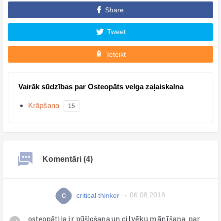
Share
Tweet
Ieteikt
Vairāk sūdzības par Osteopāts velga zaļaiskalna
Krāpšana
15
Komentāri (4)
critical thinker
06.08.2018
C
osteopātija ir pūšļošana un cilvēku mānīšana. par