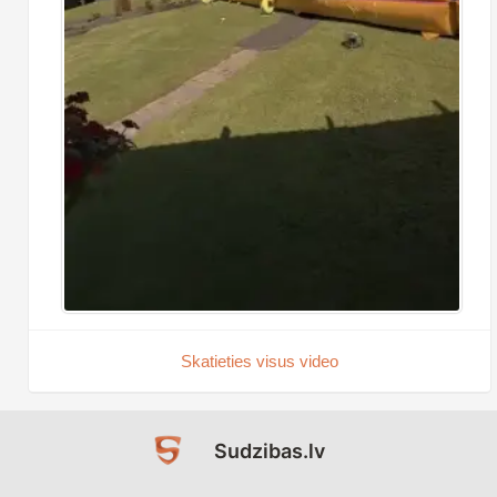
Skatieties visus video
Sudzibas.lv