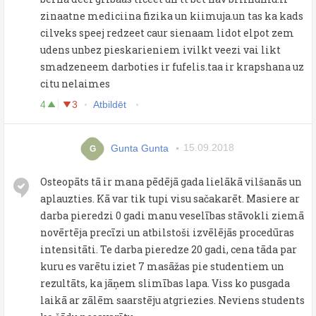
zinaatne mediciina fizika un kiimuja.un tas ka kads
cilveks speej redzeet caur sienaam lidot elpot zem
udens unbez pieskarieniem ivilkt veezi vai likt
smadzeneem darboties ir fufelis.taa ir krapshana uz
citu nelaimes
4
3
Atbildēt
Gunta Gunta
15.09.2018
G
Osteopāts tā ir mana pēdējā gada lielākā vilšanās un
aplauzties. Kā var tik tupi visu sačakarēt. Masiere ar
darba pieredzi 0 gadi manu veselības stāvokli ziemā
novērtēja precīzi un atbilstoši izvēlējās procedūras
intensitāti. Te darba pieredze 20 gadi, cena tāda par
kuru es varētu iziet 7 masāžas pie studentiem un
rezultāts, ka jāņem slimības lapa. Viss ko pusgada
laikā ar zālēm saarstēju atgriezies. Neviens students