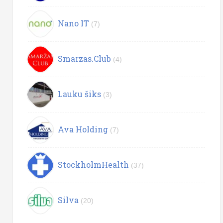
Nano IT
(7)
Smarzas.Club
(4)
Lauku šiks
(3)
Ava Holding
(7)
StockholmHealth
(37)
Silva
(20)