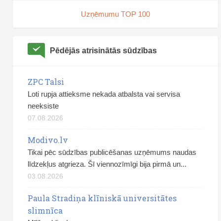
Uzņēmumu TOP 100
Pēdējās atrisinātās sūdzības
ZPC Talsi
Loti rupja attieksme nekada atbalsta vai servisa
neeksiste
07.08.2026
Modivo.lv
Tikai pēc sūdzības publicēšanas uzņēmums naudas
līdzekļus atgrieza. Šī viennozīmīgi bija pirmā un...
03.08.2026
Paula Stradiņa klīniskā universitātes
slimnīca