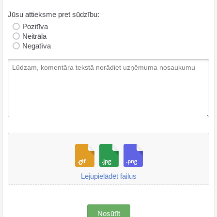
Jūsu attieksme pret sūdzību:
Pozitīva
Neitrāla
Negatīva
Lejupielādēt failus
Nosūtīt