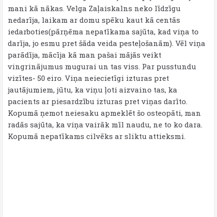
mani kā nākas. Velga Zaļaiskalns neko līdzīgu
nedarīja, laikam ar domu spēku kaut kā centās
iedarboties(pārņēma nepatīkama sajūta, kad viņa to
darīja, jo esmu pret šāda veida pesteļošanām). Vēl viņa
parādīja, mācīja kā man pašai mājās veikt
vingrinājumus mugurai un tas viss. Par pusstundu
vizītes- 50 eiro. Viņa neiecietīgi izturas pret
jautājumiem, jūtu, ka viņu ļoti aizvaino tas, ka
pacients ar piesardzību izturas pret viņas darīto.
Kopumā ņemot neiesaku apmeklēt šo osteopāti, man
radās sajūta, ka viņa vairāk mīl naudu, ne to ko dara.
Kopumā nepatīkams cilvēks ar sliktu attieksmi.