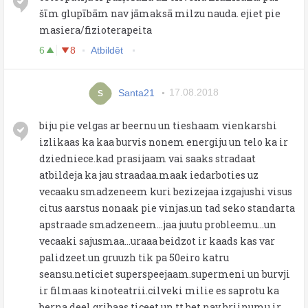
šīm glupībām nav jāmaksā milzu nauda. ejiet pie
masiera/fizioterapeita
6
8
Atbildēt
Santa21
17.08.2018
S
biju pie velgas ar beernu un tieshaam vienkarshi
izlikaas ka kaa burvis nonem energiju un telo ka ir
dziedniece.kad prasijaam vai saaks stradaat
atbildeja ka jau straadaa.maak iedarboties uz
vecaaku smadzeneem kuri bezizejaa izgajushi visus
citus aarstus nonaak pie vinjas.un tad seko standarta
apstraade smadzeneem...jaa juutu probleemu...un
vecaaki sajusmaa...uraaa beidzot ir kaads kas var
palidzeet.un gruuzh tik pa 50eiro katru
seansu.neticiet superspeejaam.supermeni un burvji
ir filmaas kinoteatrii.cilveki milie es saprotu ka
berna deel gribaas ticeet un tt bet nav briinumu.ir