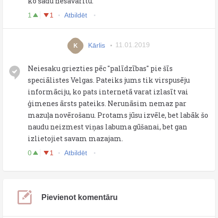
ko šādu nesavarītu.
1
1
Atbildēt
Kārlis
11.01.2019
K
Neiesaku griezties pēc "palīdzības" pie šīs
speciālistes Velgas. Pateiks jums tik virspusēju
informāciju, ko pats internetā varat izlasīt vai
ģimenes ārsts pateiks. Nerunāsim nemaz par
mazuļa novērošanu. Protams jūsu izvēle, bet labāk šo
naudu neizmest viņas labuma gūšanai, bet gan
izlietojiet savam mazajam.
0
1
Atbildēt
Pievienot komentāru