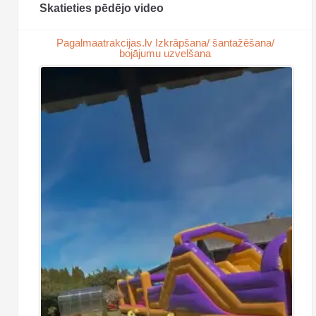
Skatieties pēdējo video
Pagalmaatrakcijas.lv Izkrāpšana/ šantažēšana/
bojājumu uzvelšana