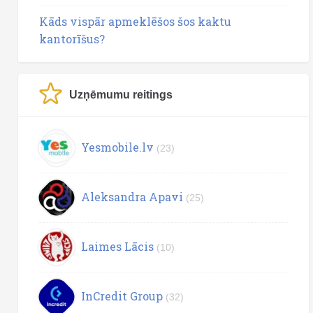
Kāds vispār apmeklēšos šos kaktu
kantorīšus?
Uzņēmumu reitings
Yesmobile.lv
(23)
Aleksandra Apavi
(25)
Laimes Lācis
(10)
InCredit Group
(32)