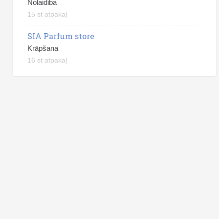
Nolaidiba
15 st atpakaļ
SIA Parfum store
Krāpšana
16 st atpakaļ