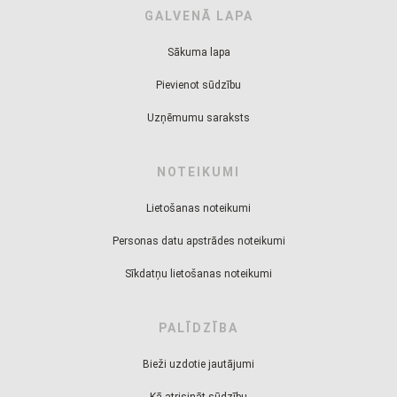
GALVENĀ LAPA
Sākuma lapa
Pievienot sūdzību
Uzņēmumu saraksts
NOTEIKUMI
Lietošanas noteikumi
Personas datu apstrādes noteikumi
Sīkdatņu lietošanas noteikumi
PALĪDZĪBA
Bieži uzdotie jautājumi
Kā atrisināt sūdzību