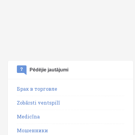
Pēdējie jautājumi
Брак в торговле
Zobārsti ventspilī
Medicīna
Мошенники